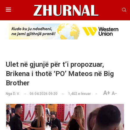
Ulet në gjunjë për t’i propozuar,
Brikena i thotë ‘PO’ Mateos në Big
Brother
A+
A-
Nga
D. V.
06.04.2026 09:20
1,402
e lexuar