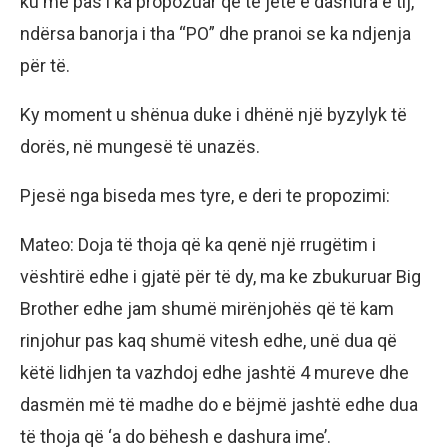
ku më pas i ka propozuar që të jetë e dashura e tij,
ndërsa banorja i tha “PO” dhe pranoi se ka ndjenja
për të.
Ky moment u shënua duke i dhënë një byzylyk të
dorës, në mungesë të unazës.
Pjesë nga biseda mes tyre, e deri te propozimi:
Mateo: Doja të thoja që ka qenë një rrugëtim i
vështirë edhe i gjatë për të dy, ma ke zbukuruar Big
Brother edhe jam shumë mirënjohës që të kam
rinjohur pas kaq shumë vitesh edhe, unë dua që
këtë lidhjen ta vazhdoj edhe jashtë 4 mureve dhe
dasmën më të madhe do e bëjmë jashtë edhe dua
të thoja që ‘a do bëhesh e dashura ime’.