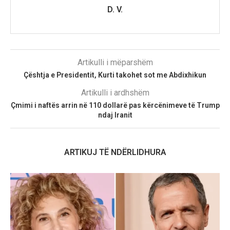
D. V.
Artikulli i mëparshëm
Çështja e Presidentit, Kurti takohet sot me Abdixhikun
Artikulli i ardhshëm
Çmimi i naftës arrin në 110 dollarë pas kërcënimeve të Trump
ndaj Iranit
ARTIKUJ TË NDËRLIDHURA