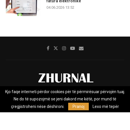
fatura elektronike
04.06.2026 13:52
Kjo faqe interneti përdor cookies për të përmirësuar përvojën tuaj.
Rreth nesh
Impresumi
Marketing
Kontakt
Ne do të supozojmë se jeni dakord me këtë, por mund të
Privacy Policy
çregjistroheni nëse dëshironi.
Pranoj
Lexo më tepër
Zhurnal.mk është Agjenci e Lajmeve e pavarur, e themeluar në vitin
2009, që e mbulon Maqedoninë, Kosovën, Shqipërinë edhe lajmet
nga bota.