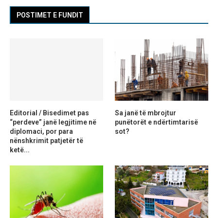
POSTIMET E FUNDIT
Editorial / Bisedimet pas
Sa janë të mbrojtur
“perdeve” janë legjitime në
punëtorët e ndërtimtarisë
diplomaci, por para
sot?
nënshkrimit patjetër të
ketë...