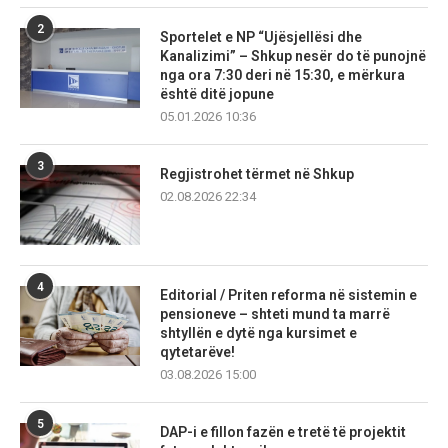
2
Sportelet e NP “Ujësjellësi dhe
Kanalizimi” – Shkup nesër do të punojnë
nga ora 7:30 deri në 15:30, e mërkura
është ditë jopune
05.01.2026 10:36
3
Regjistrohet tërmet në Shkup
02.08.2026 22:34
4
Editorial / Priten reforma në sistemin e
pensioneve – shteti mund ta marrë
shtyllën e dytë nga kursimet e
qytetarëve!
03.08.2026 15:00
5
DAP-i e fillon fazën e tretë të projektit