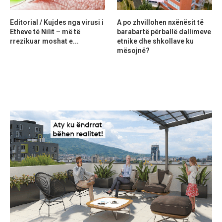
Editorial / Kujdes nga virusi i
A po zhvillohen nxënësit të
Etheve të Nilit – më të
barabartë përballë dallimeve
rrezikuar moshat e...
etnike dhe shkollave ku
mësojnë?