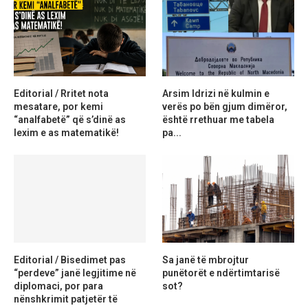
Editorial / Rritet nota
Arsim Idrizi në kulmin e
mesatare, por kemi
verës po bën gjum dimëror,
“analfabetë” që s’dinë as
është rrethuar me tabela
lexim e as matematikë!
pa...
Editorial / Bisedimet pas
Sa janë të mbrojtur
“perdeve” janë legjitime në
punëtorët e ndërtimtarisë
diplomaci, por para
sot?
nënshkrimit patjetër të