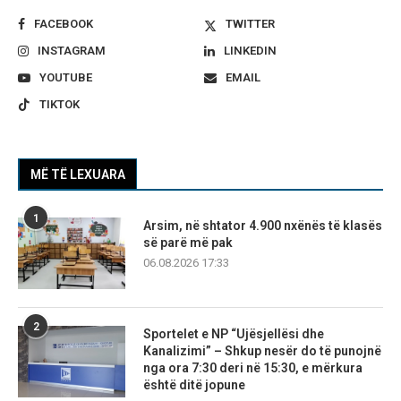
FACEBOOK
TWITTER
INSTAGRAM
LINKEDIN
YOUTUBE
EMAIL
TIKTOK
MË TË LEXUARA
1
Arsim, në shtator 4.900 nxënës të klasës
së parë më pak
06.08.2026 17:33
2
Sportelet e NP “Ujësjellësi dhe
Kanalizimi” – Shkup nesër do të punojnë
nga ora 7:30 deri në 15:30, e mërkura
është ditë jopune