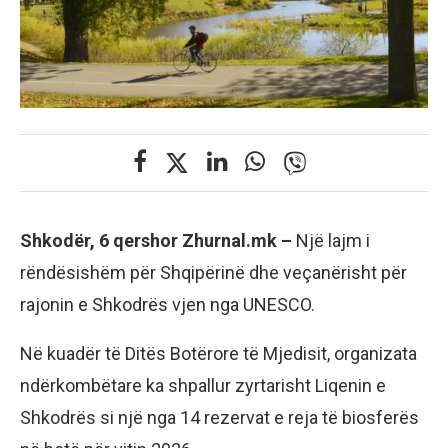
Shkodër, 6 qershor Zhurnal.mk –
Një lajm i
rëndësishëm për Shqipërinë dhe veçanërisht për
rajonin e Shkodrës vjen nga UNESCO.
Në kuadër të Ditës Botërore të Mjedisit, organizata
ndërkombëtare ka shpallur zyrtarisht Liqenin e
Shkodrës si një nga 14 rezervat e reja të biosferës