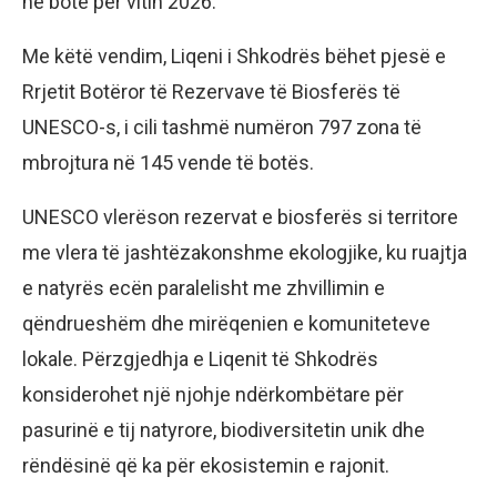
në botë për vitin 2026.
Me këtë vendim, Liqeni i Shkodrës bëhet pjesë e
Rrjetit Botëror të Rezervave të Biosferës të
UNESCO-s, i cili tashmë numëron 797 zona të
mbrojtura në 145 vende të botës.
UNESCO vlerëson rezervat e biosferës si territore
me vlera të jashtëzakonshme ekologjike, ku ruajtja
e natyrës ecën paralelisht me zhvillimin e
qëndrueshëm dhe mirëqenien e komuniteteve
lokale. Përzgjedhja e Liqenit të Shkodrës
konsiderohet një njohje ndërkombëtare për
pasurinë e tij natyrore, biodiversitetin unik dhe
rëndësinë që ka për ekosistemin e rajonit.