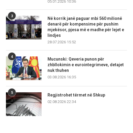
05.01.2026 10:36
3
Në korrik janë paguar mbi 560 milionë
denarë për kompensime për pushim
mjekësor, pjesa më e madhe për lejet e
lindjes
28.07.2026 15:52
4
Mucunski: Qeveria punon për
zhbllokimin e eurointegrimeve, detajet
nuk thuhen
03.08.2026 16:35
5
Regjistrohet tërmet në Shkup
02.08.2026 22:34