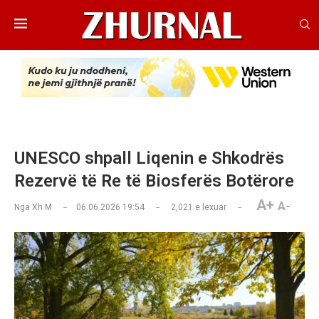
UNESCO shpall Liqenin e Shkodrës
Rezervë të Re të Biosferës Botërore
A+
A-
Nga
Xh M
06.06.2026 19:54
2,021
e lexuar