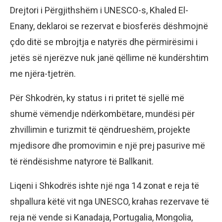
Drejtori i Përgjithshëm i UNESCO-s, Khaled El-
Enany, deklaroi se rezervat e biosferës dëshmojnë
çdo ditë se mbrojtja e natyrës dhe përmirësimi i
jetës së njerëzve nuk janë qëllime në kundërshtim
me njëra-tjetrën.
Për Shkodrën, ky status i ri pritet të sjellë më
shumë vëmendje ndërkombëtare, mundësi për
zhvillimin e turizmit të qëndrueshëm, projekte
mjedisore dhe promovimin e një prej pasurive më
të rëndësishme natyrore të Ballkanit.
Liqeni i Shkodrës ishte një nga 14 zonat e reja të
shpallura këtë vit nga UNESCO, krahas rezervave të
reja në vende si Kanadaja, Portugalia, Mongolia,