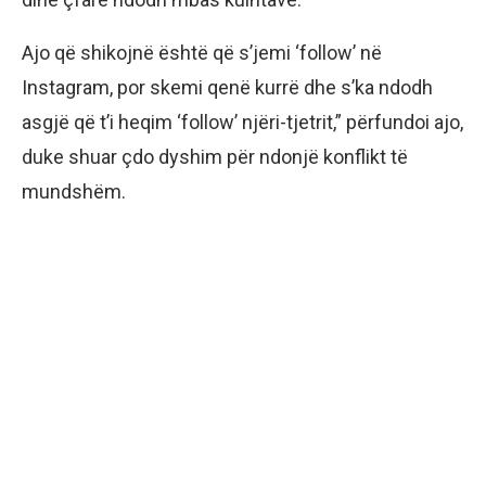
Ajo që shikojnë është që s’jemi ‘follow’ në
Instagram, por skemi qenë kurrë dhe s’ka ndodh
asgjë që t’i heqim ‘follow’ njëri-tjetrit,” përfundoi ajo,
duke shuar çdo dyshim për ndonjë konflikt të
mundshëm.