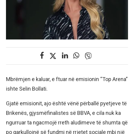
Mbrëmjen e kaluar, e ftuar në emisionin “Top Arena”
ishte Selin Bollati.
Gjatë emisionit, ajo është vënë përballë pyetjeve të
Brikenës, gjysmëfinalistes së BBVA, e cila nuk ka
ngurruar ta ngacmojë rreth aludimeve të shumta që
po qarkullojnë së fundmi në rrjetet sociale mbi një