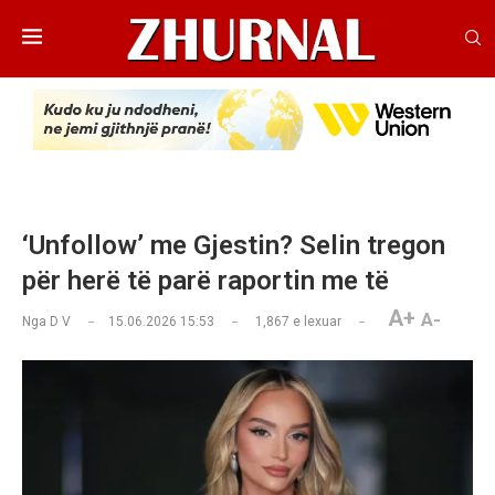
‘Unfollow’ me Gjestin? Selin tregon
për herë të parë raportin me të
A+
A-
Nga
D V
15.06.2026 15:53
1,867
e lexuar