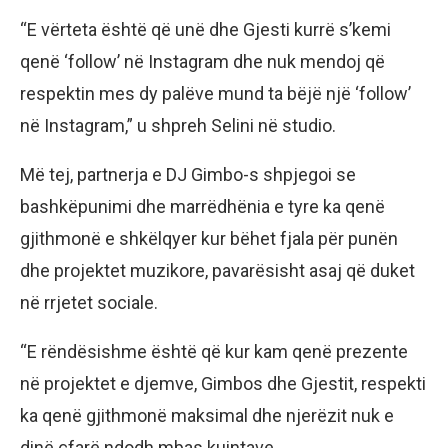
“E vërteta është që unë dhe Gjesti kurrë s’kemi
qenë ‘follow’ në Instagram dhe nuk mendoj që
respektin mes dy palëve mund ta bëjë një ‘follow’
në Instagram,” u shpreh Selini në studio.
Më tej, partnerja e DJ Gimbo-s shpjegoi se
bashkëpunimi dhe marrëdhënia e tyre ka qenë
gjithmonë e shkëlqyer kur bëhet fjala për punën
dhe projektet muzikore, pavarësisht asaj që duket
në rrjetet sociale.
“E rëndësishme është që kur kam qenë prezente
në projektet e djemve, Gimbos dhe Gjestit, respekti
ka qenë gjithmonë maksimal dhe njerëzit nuk e
dinë çfarë ndodh mbas kuintave.