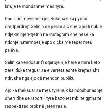
krisje të mundshme mes tyre.
Pas aludimeve në rrjet, Brikena e ka pyetur
drejtpërdrejt Selinin se përse ajo dhe Gjesti nuk e
ndjekin njëri-tjetrin në Instagram dhe nëse ka
ndonjë hatërmbetje apo diçka më tepër mes
palëve.
Selin ka vendosur t’i sqarojë një herë e mirë këto
zëra, duke treguar se e vërteta është krejtësisht
ndryshe nga ajo që mendon publiku.
Ajo ka theksuar se mes tyre nuk ka ndodhur asnjë
sherr dhe se raporti i tyre bazohet mbi të gjitha te
respekti reciprok në jetën reale.