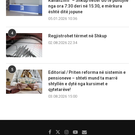
Kanalizimi” – Shkup nesër do të punojnë
nga ora 7:30 deri në 15:30, e mërkura
është ditë jopune
05.01.2026 10:36
4
Regjistrohet tërmet në Shkup
02.08.2026 22:34
5
Editorial / Priten reforma në sistemin e
pensioneve – shteti mund ta marrë
shtyllën e dytë nga kursimet e
qytetarëve!
03.08.2026 15:00