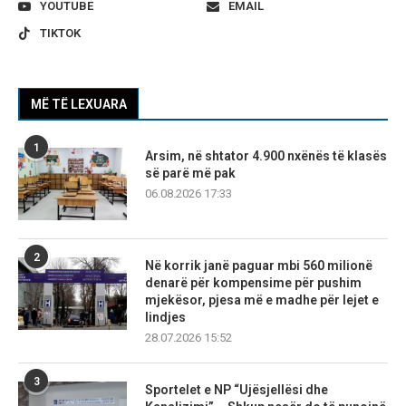
YOUTUBE
EMAIL
TIKTOK
MË TË LEXUARA
1
Arsim, në shtator 4.900 nxënës të klasës
së parë më pak
06.08.2026 17:33
2
Në korrik janë paguar mbi 560 milionë
denarë për kompensime për pushim
mjekësor, pjesa më e madhe për lejet e
lindjes
28.07.2026 15:52
3
Sportelet e NP “Ujësjellësi dhe