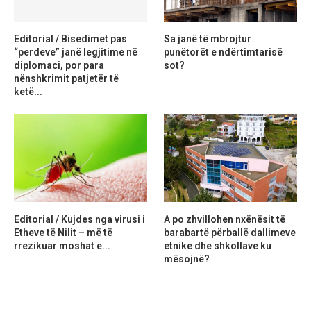
Editorial / Bisedimet pas
Sa janë të mbrojtur
“perdeve” janë legjitime në
punëtorët e ndërtimtarisë
diplomaci, por para
sot?
nënshkrimit patjetër të
ketë...
Editorial / Kujdes nga virusi i
A po zhvillohen nxënësit të
Etheve të Nilit – më të
barabartë përballë dallimeve
rrezikuar moshat e...
etnike dhe shkollave ku
mësojnë?