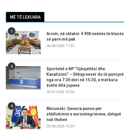
MË TË LEXUARA
1
Arsim, në shtator 4.900 nxënës të klasës
së parë më pak
06.08.2026 17:33
2
Sportelet e NP “Ujësjellësi dhe
Kanalizimi” – Shkup nesër do të punojnë
nga ora 7:30 deri në 15:30, e mërkura
është ditë jopune
05.01.2026 10:36
3
Mucunski: Qeveria punon për
zhbllokimin e eurointegrimeve, detajet
nuk thuhen
03.08.2026 16:35