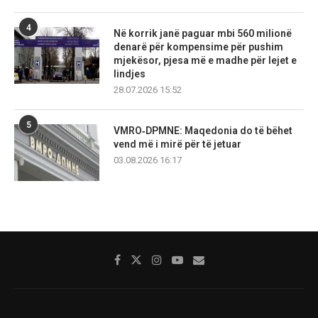
4
Në korrik janë paguar mbi 560 milionë
denarë për kompensime për pushim
mjekësor, pjesa më e madhe për lejet e
lindjes
28.07.2026 15:52
5
VMRO‑DPMNE: Maqedonia do të bëhet
vend më i mirë për të jetuar
03.08.2026 16:17