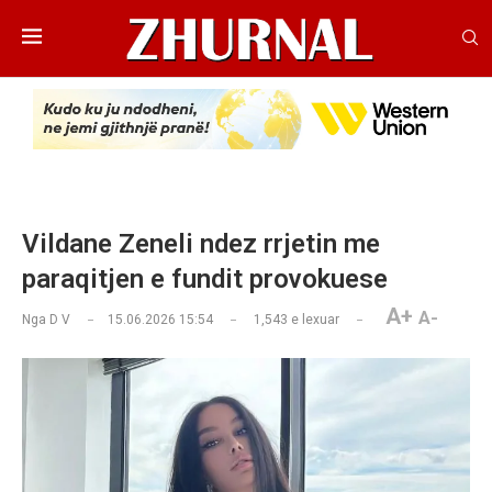
Vildane Zeneli ndez rrjetin me
paraqitjen e fundit provokuese
A+
A-
Nga
D V
15.06.2026 15:54
1,543
e lexuar