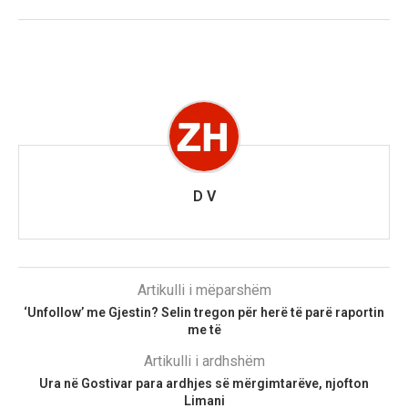
D V
Artikulli i mëparshëm
‘Unfollow’ me Gjestin? Selin tregon për herë të parë raportin
me të
Artikulli i ardhshëm
Ura në Gostivar para ardhjes së mërgimtarëve, njofton
Limani