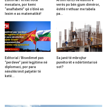
mesatare, por kemi
verës po bën gjum dimëror,
“analfabetë” që s’dinë as
është rrethuar me tabela
lexim e as matematikë!
pa...
Editorial / Bisedimet pas
Sa janë të mbrojtur
“perdeve” janë legjitime në
punëtorët e ndërtimtarisë
diplomaci, por para
sot?
nënshkrimit patjetër të
ketë...