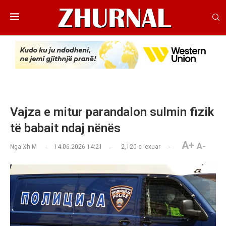
Vajza e mitur parandalon sulmin fizik
të babait ndaj nënës
A+
A-
Nga
Xh M
14.06.2026 14:21
2,120
e lexuar