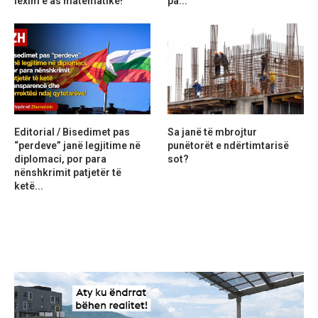
lexim e as matematikë!
pa...
Editorial / Bisedimet pas
Sa janë të mbrojtur
“perdeve” janë legjitime në
punëtorët e ndërtimtarisë
diplomaci, por para
sot?
nënshkrimit patjetër të
ketë...