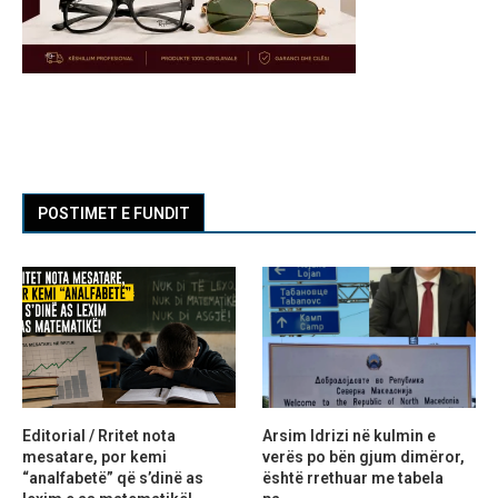
POSTIMET E FUNDIT
Editorial / Rritet nota
Arsim Idrizi në kulmin e
mesatare, por kemi
verës po bën gjum dimëror,
“analfabetë” që s’dinë as
është rrethuar me tabela