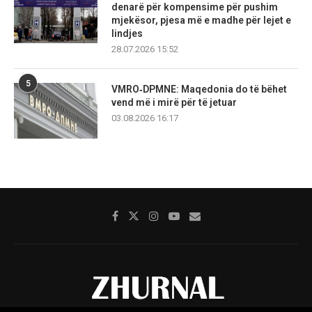
denarë për kompensime për pushim
mjekësor, pjesa më e madhe për lejet e
lindjes
28.07.2026 15:52
5
VMRO‑DPMNE: Maqedonia do të bëhet
vend më i mirë për të jetuar
03.08.2026 16:17