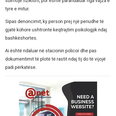
sulmojë fizikisht, por është parandaluar nga vajza e
tyre e mitur.
Sipas denoncimit, ky person prej një periudhe të
gjatë kohore ushtronte keqtrajtim psikologjik ndaj
bashkëshortes.
Ai është ndaluar në stacionin policor dhe pas
dokumentimit të plotë të rastit ndaj tij do të vijojë
padi përkatëse.