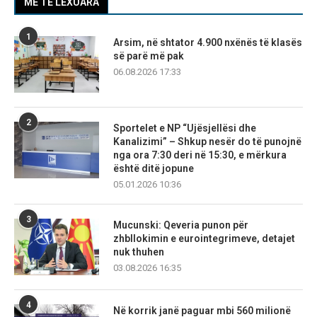
MË TË LEXUARA
1
Arsim, në shtator 4.900 nxënës të klasës
së parë më pak
06.08.2026 17:33
2
Sportelet e NP “Ujësjellësi dhe
Kanalizimi” – Shkup nesër do të punojnë
nga ora 7:30 deri në 15:30, e mërkura
është ditë jopune
05.01.2026 10:36
3
Mucunski: Qeveria punon për
zhbllokimin e eurointegrimeve, detajet
nuk thuhen
03.08.2026 16:35
4
Në korrik janë paguar mbi 560 milionë