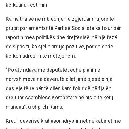
kërkuar arrestimin.
Rama tha se në mbledhjen e zgjeruar mujore të
grupit parlamentar të Partisë Socialiste ka folur për
raportin mes politikës dhe drejtësisë, në një fazë
që sipas tij ka sjellë arritje pozitive, por që ende
kërkon adresim të mëtejshëm.
“Po aty ndava me deputetët edhe planin e
ndryshimeve në qeveri, të cilat janë pjesë e një
qasjeje të re për të cilën kam folur që në fjalën
drejtuar Asamblesë Kombëtare në nisje të këtij
mandati”, u shpreh Rama.
Kreu i qeverisë krahasoi ndryshimet në kabinet me