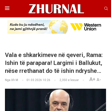
Vala e shkarkimeve në qeveri, Rama:
Ishin të parapara! Largimi i Ballukut,
nëse rrethanat do të ishin ndryshe…
A+
A-
Nga
Xh M
01.03.2026 10:26
2,350
e lexuar