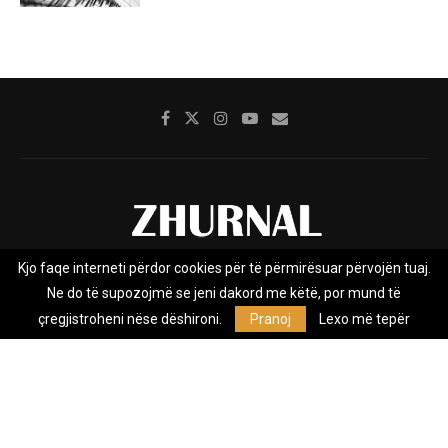
Kjo faqe interneti përdor cookies për të përmirësuar përvojën tuaj.
Rreth nesh
Impresumi
Marketing
Kontakt
Ne do të supozojmë se jeni dakord me këtë, por mund të
Privacy Policy
çregjistroheni nëse dëshironi.
Pranoj
Lexo më tepër
Zhurnal.mk është Agjenci e Lajmeve e pavarur, e themeluar në vitin
2009, që e mbulon Maqedoninë, Kosovën, Shqipërinë edhe lajmet
nga bota.
@2026 - All Right Reserved. Designed and Developed by
Anet.Com.Mk