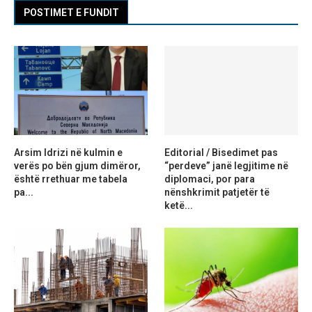
POSTIMET E FUNDIT
Arsim Idrizi në kulmin e
Editorial / Bisedimet pas
verës po bën gjum dimëror,
“perdeve” janë legjitime në
është rrethuar me tabela
diplomaci, por para
pa...
nënshkrimit patjetër të
ketë...