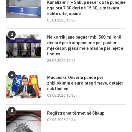
Kanalizimi” – Shkup nesër do të punojnë
nga ora 7:30 deri në 15:30, e mërkura
është ditë jopune
05.01.2026 10:36
3
Në korrik janë paguar mbi 560 milionë
denarë për kompensime për pushim
mjekësor, pjesa më e madhe për lejet e
lindjes
28.07.2026 15:52
4
Mucunski: Qeveria punon për
zhbllokimin e eurointegrimeve, detajet
nuk thuhen
03.08.2026 16:35
5
Regjistrohet tërmet në Shkup
02.08.2026 22:34