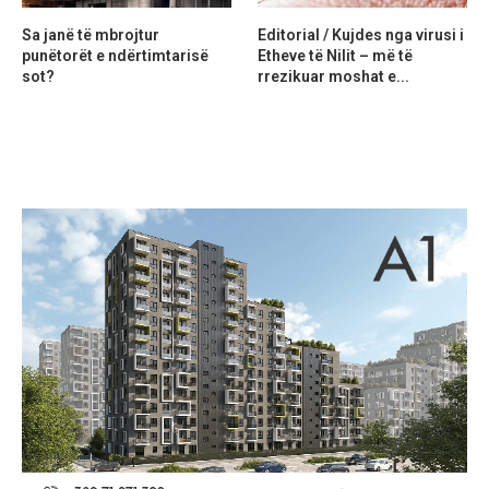
Sa janë të mbrojtur
Editorial / Kujdes nga virusi i
punëtorët e ndërtimtarisë
Etheve të Nilit – më të
sot?
rrezikuar moshat e...