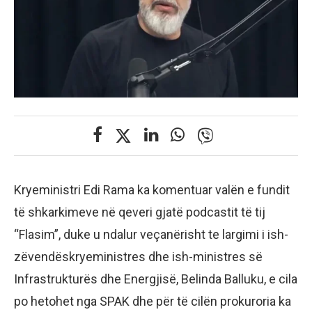
Kryeministri Edi Rama ka komentuar valën e fundit
të shkarkimeve në qeveri gjatë podcastit të tij
“Flasim”, duke u ndalur veçanërisht te largimi i ish-
zëvendëskryeministres dhe ish-ministres së
Infrastrukturës dhe Energjisë, Belinda Balluku, e cila
po hetohet nga SPAK dhe për të cilën prokuroria ka