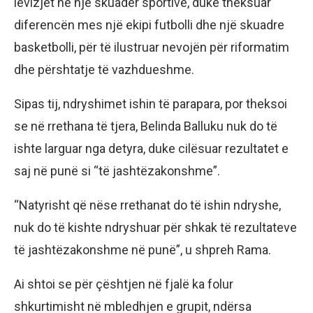
lëvizjet në një skuadër sportive, duke theksuar
diferencën mes një ekipi futbolli dhe një skuadre
basketbolli, për të ilustruar nevojën për riformatim
dhe përshtatje të vazhdueshme.
Sipas tij, ndryshimet ishin të parapara, por theksoi
se në rrethana të tjera, Belinda Balluku nuk do të
ishte larguar nga detyra, duke cilësuar rezultatet e
saj në punë si “të jashtëzakonshme”.
“Natyrisht që nëse rrethanat do të ishin ndryshe,
nuk do të kishte ndryshuar për shkak të rezultateve
të jashtëzakonshme në punë”, u shpreh Rama.
Ai shtoi se për çështjen në fjalë ka folur
shkurtimisht në mbledhjen e grupit, ndërsa