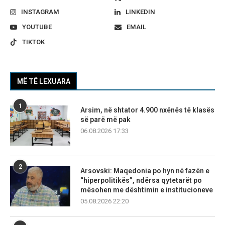
INSTAGRAM
LINKEDIN
YOUTUBE
EMAIL
TIKTOK
MË TË LEXUARA
1
Arsim, në shtator 4.900 nxënës të klasës
së parë më pak
06.08.2026 17:33
2
Arsovski: Maqedonia po hyn në fazën e
“hiperpolitikës”, ndërsa qytetarët po
mësohen me dështimin e institucioneve
05.08.2026 22:20