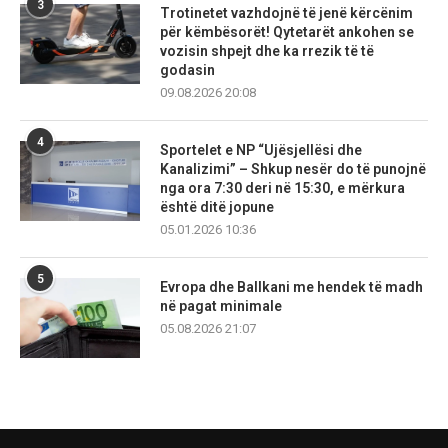
3
Trotinetet vazhdojnë të jenë kërcënim
për këmbësorët! Qytetarët ankohen se
vozisin shpejt dhe ka rrezik të të
godasin
09.08.2026 20:08
4
Sportelet e NP “Ujësjellësi dhe
Kanalizimi” – Shkup nesër do të punojnë
nga ora 7:30 deri në 15:30, e mërkura
është ditë jopune
05.01.2026 10:36
5
Evropa dhe Ballkani me hendek të madh
në pagat minimale
05.08.2026 21:07