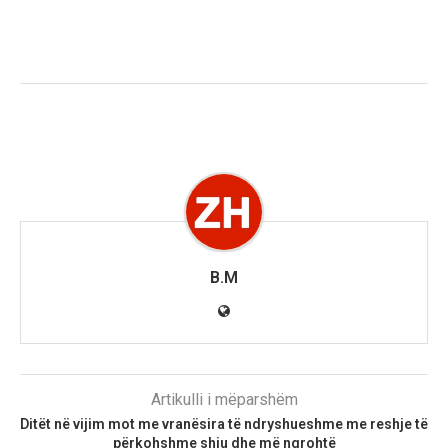
B.M
Artikulli i mëparshëm
Ditët në vijim mot me vranësira të ndryshueshme me reshje të
përkohshme shiu dhe më ngrohtë