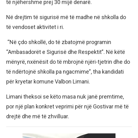
të njëhershme prej 30 mijë denarë.
Në drejtim të sigurisë më të madhe në shkolla do
të vendoset aktivitet i ri.
“Në çdo shkollë, do të zbatojmë programin
“Ambasadorët e Sigurisë dhe Respektit”. Në këtë
mënyrë, nxënësit do të mbrojnë njëri-tjetrin dhe do
të ndërtojnë shkolla pa ngacmime”, tha kandidati
për kryetar komune Valbon Limani.
Limani theksoi se këto masa nuk janë premtime,
por një plan konkret veprimi për një Gostivar më të
drejtë dhe më të zhvilluar.