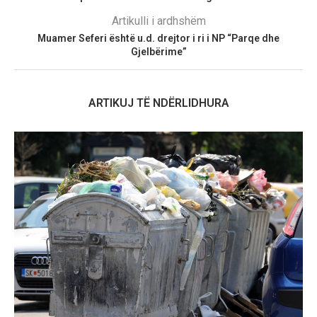
Artikulli i ardhshëm
Muamer Seferi është u.d. drejtor i ri i NP “Parqe dhe
Gjelbërime”
ARTIKUJ TË NDËRLIDHURA