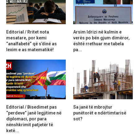
Editorial / Rritet nota
Arsim Idrizi në kulmin e
mesatare, por kemi
verës po bën gjum dimëror,
“analfabetë” që s’dinë as
është rrethuar me tabela
lexim e as matematikë!
pa...
Editorial / Bisedimet pas
Sa janë të mbrojtur
“perdeve” janë legjitime në
punëtorët e ndërtimtarisë
diplomaci, por para
sot?
nënshkrimit patjetër të
ketë...