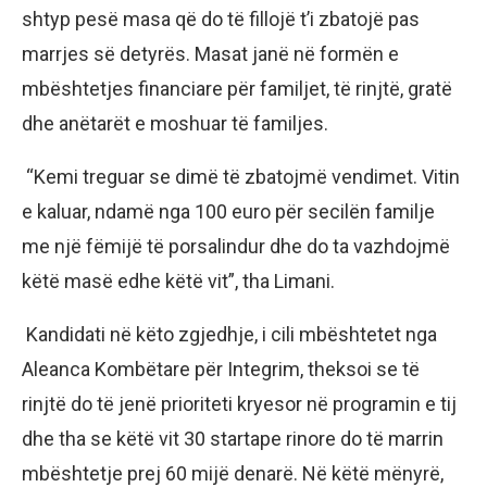
shtyp pesë masa që do të fillojë t’i zbatojë pas
marrjes së detyrës. Masat janë në formën e
mbështetjes financiare për familjet, të rinjtë, gratë
dhe anëtarët e moshuar të familjes.
“Kemi treguar se dimë të zbatojmë vendimet. Vitin
e kaluar, ndamë nga 100 euro për secilën familje
me një fëmijë të porsalindur dhe do ta vazhdojmë
këtë masë edhe këtë vit”, tha Limani.
Kandidati në këto zgjedhje, i cili mbështetet nga
Aleanca Kombëtare për Integrim, theksoi se të
rinjtë do të jenë prioriteti kryesor në programin e tij
dhe tha se këtë vit 30 startape rinore do të marrin
mbështetje prej 60 mijë denarë. Në këtë mënyrë,