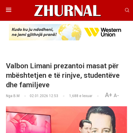
Valbon Limani prezantoi masat për
mbështetjen e të rinjve, studentëve
dhe familjeve
A+
A-
Nga
B.M
02.01.2026 12:53
1,688
e lexuar