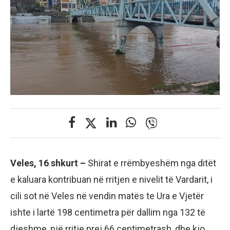
Veles, 16 shkurt –
Shirat e rrëmbyeshëm nga ditët
e kaluara kontribuan në rritjen e nivelit të Vardarit, i
cili sot në Veles në vendin matës te Ura e Vjetër
ishte i lartë 198 centimetra për dallim nga 132 të
djeshme, një rritje prej 66 centimetrash, dhe kjo