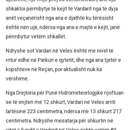
shkaktoi përmbytje të kejit të Vardarit nga të dyja
anët veçanërisht nga ana e djathtë ku tërësisht
është nën ujë, ndërsa nga ana e majtë e kejit, janë
përmbytur vetëm shkallët.
Ndryshe sot Vardari në Veles është me nivel të
rritur edhe në Parkun e qytetit, dhe nga ana tjetër e
kopshteve në Reçan, por aktualisht nuk ka
vërshime.
Nga Drejtoria për Punë Hidrometeorlogjike njoftuan
se të enjten më 12 shkurt, Vardari në Veles arriti
lartësinë 223 centimetra, ndërsa më 13 shkurt 217
centimetra. Ndryshe mesatarja për shkurtin në
vitet e fundit e Vardarit në Veles është vetëm 89