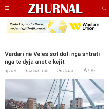
Vardari në Veles sot doli nga shtrati
nga të dyja anët e kejit
A+
A-
Nga
B.M
16.02.2026 16:30
976
e lexuar