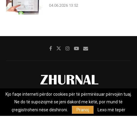
04.06.2026 13:52
Kjo faqe interneti përdor cookies për të përmirësuar përvojën tuaj.
Rreth nesh
Impresumi
Marketing
Kontakt
Ne do të supozojmë se jeni dakord me këtë, por mund të
Privacy Policy
çregjistroheni nëse dëshironi.
Pranoj
Lexo më tepër
Zhurnal.mk është Agjenci e Lajmeve e pavarur, e themeluar në vitin
2009, që e mbulon Maqedoninë, Kosovën, Shqipërinë edhe lajmet
nga bota.