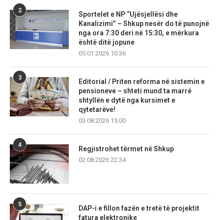
2
Sportelet e NP “Ujësjellësi dhe
Kanalizimi” – Shkup nesër do të punojnë
nga ora 7:30 deri në 15:30, e mërkura
është ditë jopune
05.01.2026 10:36
3
Editorial / Priten reforma në sistemin e
pensioneve – shteti mund ta marrë
shtyllën e dytë nga kursimet e
qytetarëve!
03.08.2026 15:00
4
Regjistrohet tërmet në Shkup
02.08.2026 22:34
5
DAP-i e fillon fazën e tretë të projektit
fatura elektronike