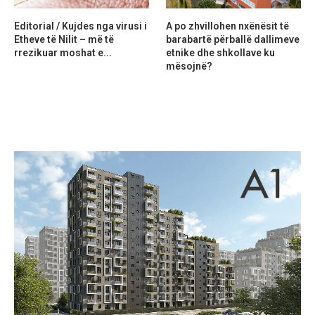
Editorial / Kujdes nga virusi i
A po zhvillohen nxënësit të
Etheve të Nilit – më të
barabartë përballë dallimeve
rrezikuar moshat e...
etnike dhe shkollave ku
mësojnë?