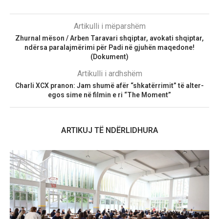
Artikulli i mëparshëm
Zhurnal mëson / Arben Taravari shqiptar, avokati shqiptar,
ndërsa paralajmërimi për Padi në gjuhën maqedone!
(Dokument)
Artikulli i ardhshëm
Charli XCX pranon: Jam shumë afër “shkatërrimit” të alter-
egos sime në filmin e ri “The Moment”
ARTIKUJ TË NDËRLIDHURA