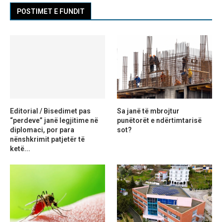
POSTIMET E FUNDIT
Editorial / Bisedimet pas
Sa janë të mbrojtur
“perdeve” janë legjitime në
punëtorët e ndërtimtarisë
diplomaci, por para
sot?
nënshkrimit patjetër të
ketë...