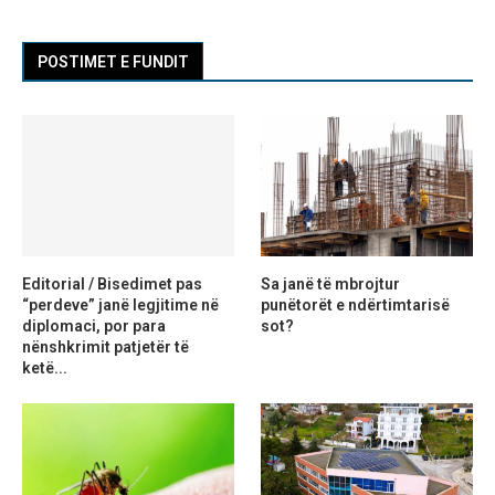
POSTIMET E FUNDIT
Editorial / Bisedimet pas
Sa janë të mbrojtur
“perdeve” janë legjitime në
punëtorët e ndërtimtarisë
diplomaci, por para
sot?
nënshkrimit patjetër të
ketë...