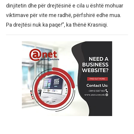
dinjitetin dhe për drejtësinë e cila u është mohuar
viktimave për vite me radhë, përfshirë edhe mua.
Pa drejtësi nuk ka paqe!”, ka thënë Krasniqi.