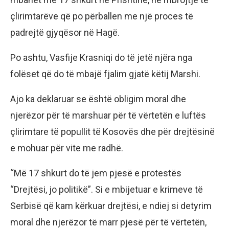
çlirimtarëve që po përballen me një proces të
padrejtë gjyqësor në Hagë.
Po ashtu, Vasfije Krasniqi do të jetë njëra nga
folëset që do të mbajë fjalim gjatë këtij Marshi.
Ajo ka deklaruar se është obligim moral dhe
njerëzor për të marshuar për të vërtetën e luftës
çlirimtare të popullit të Kosovës dhe për drejtësinë
e mohuar për vite me radhë.
“Më 17 shkurt do të jem pjesë e protestës
“Drejtësi, jo politikë”. Si e mbijetuar e krimeve të
Serbisë që kam kërkuar drejtësi, e ndiej si detyrim
moral dhe njerëzor të marr pjesë për të vërtetën,