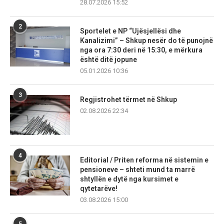
28.07.2026 15:52
2
Sportelet e NP “Ujësjellësi dhe
Kanalizimi” – Shkup nesër do të punojnë
nga ora 7:30 deri në 15:30, e mërkura
është ditë jopune
05.01.2026 10:36
3
Regjistrohet tërmet në Shkup
02.08.2026 22:34
4
Editorial / Priten reforma në sistemin e
pensioneve – shteti mund ta marrë
shtyllën e dytë nga kursimet e
qytetarëve!
03.08.2026 15:00