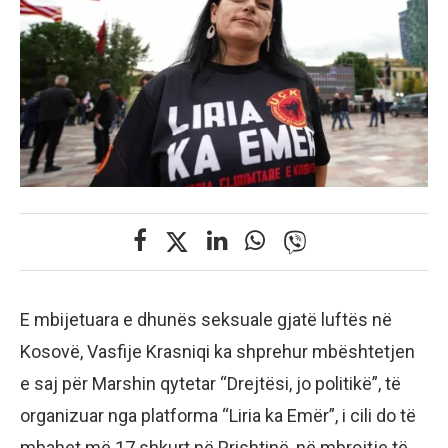
E mbijetuara e dhunës seksuale gjatë luftës në
Kosovë, Vasfije Krasniqi ka shprehur mbështetjen
e saj për Marshin qytetar “Drejtësi, jo politikë”, të
organizuar nga platforma “Liria ka Emër”, i cili do të
mbahet më 17 shkurt në Prishtinë, në mbrojtje të