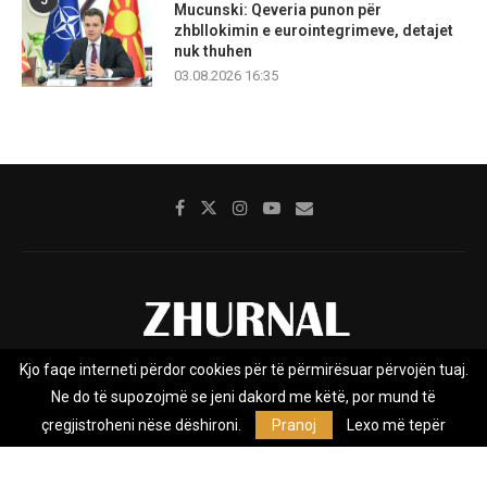
5
Mucunski: Qeveria punon për
zhbllokimin e eurointegrimeve, detajet
nuk thuhen
03.08.2026 16:35
Kjo faqe interneti përdor cookies për të përmirësuar përvojën tuaj.
Rreth nesh
Impresumi
Marketing
Kontakt
Ne do të supozojmë se jeni dakord me këtë, por mund të
Privacy Policy
çregjistroheni nëse dëshironi.
Pranoj
Lexo më tepër
Zhurnal.mk është Agjenci e Lajmeve e pavarur, e themeluar në vitin
2009, që e mbulon Maqedoninë, Kosovën, Shqipërinë edhe lajmet