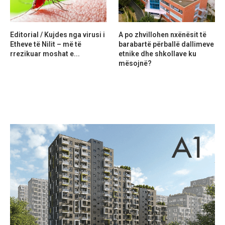
Editorial / Kujdes nga virusi i
A po zhvillohen nxënësit të
Etheve të Nilit – më të
barabartë përballë dallimeve
rrezikuar moshat e...
etnike dhe shkollave ku
mësojnë?