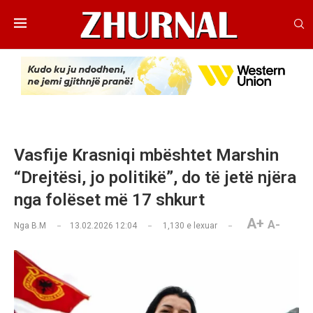
Vasfije Krasniqi mbështet Marshin
“Drejtësi, jo politikë”, do të jetë njëra
nga folëset më 17 shkurt
A+
A-
Nga
B.M
13.02.2026 12:04
1,130
e lexuar