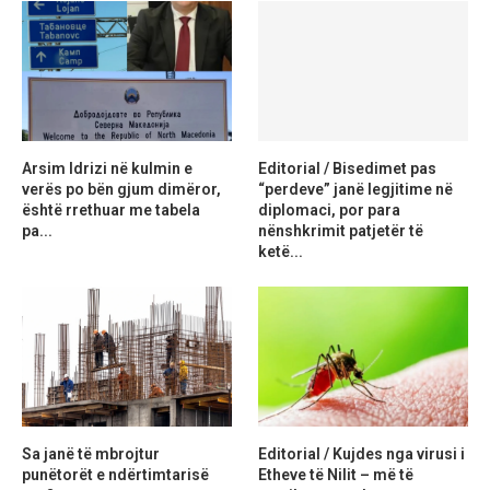
Arsim Idrizi në kulmin e
Editorial / Bisedimet pas
verës po bën gjum dimëror,
“perdeve” janë legjitime në
është rrethuar me tabela
diplomaci, por para
pa...
nënshkrimit patjetër të
ketë...
Sa janë të mbrojtur
Editorial / Kujdes nga virusi i
punëtorët e ndërtimtarisë
Etheve të Nilit – më të