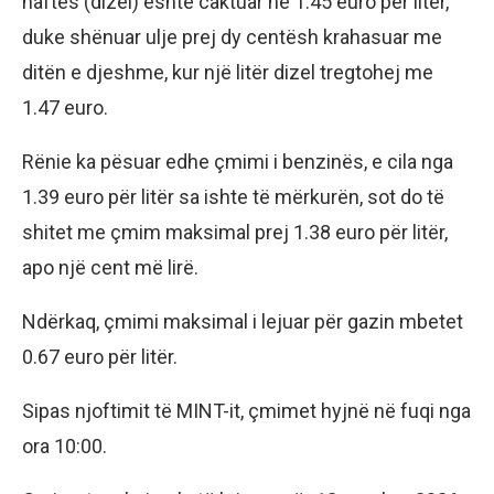
naftës (dizel) është caktuar në 1.45 euro për litër,
duke shënuar ulje prej dy centësh krahasuar me
ditën e djeshme, kur një litër dizel tregtohej me
1.47 euro.
Rënie ka pësuar edhe çmimi i benzinës, e cila nga
1.39 euro për litër sa ishte të mërkurën, sot do të
shitet me çmim maksimal prej 1.38 euro për litër,
apo një cent më lirë.
Ndërkaq, çmimi maksimal i lejuar për gazin mbetet
0.67 euro për litër.
Sipas njoftimit të MINT-it, çmimet hyjnë në fuqi nga
ora 10:00.