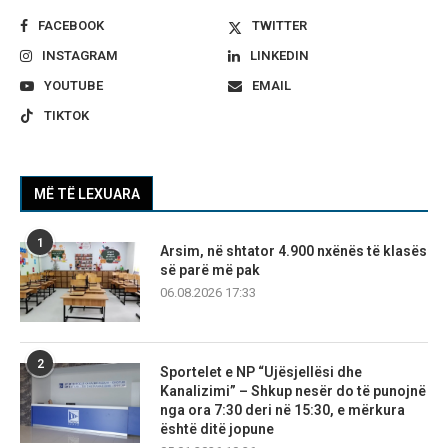
FACEBOOK
TWITTER
INSTAGRAM
LINKEDIN
YOUTUBE
EMAIL
TIKTOK
MË TË LEXUARA
1
Arsim, në shtator 4.900 nxënës të klasës
së parë më pak
06.08.2026 17:33
2
Sportelet e NP “Ujësjellësi dhe
Kanalizimi” – Shkup nesër do të punojnë
nga ora 7:30 deri në 15:30, e mërkura
është ditë jopune