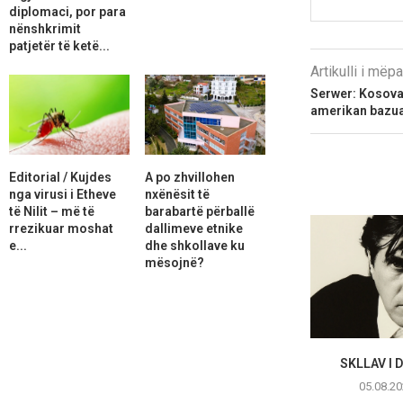
diplomaci, por para
nënshkrimit
patjetër të ketë...
Artikulli i më
​Serwer: Kosova
amerikan bazuar
Editorial / Kujdes
A po zhvillohen
nga virusi i Etheve
nxënësit të
të Nilit – më të
barabartë përballë
rrezikuar moshat
dallimeve etnike
e...
dhe shkollave ku
mësojnë?
SKLLAV I 
05.08.20