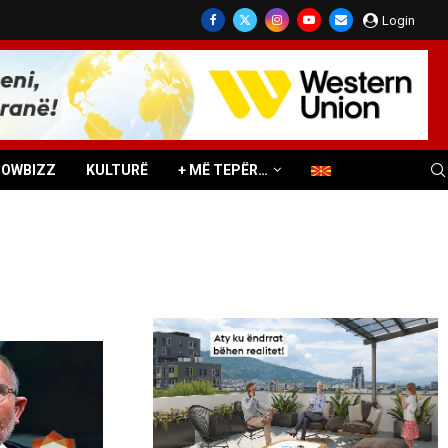
Login
HOWBIZZ
KULTURË
+ MË TEPËR…