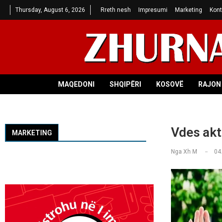
Thursday, August 6, 2026
Rreth nesh
Impresumi
Marketing
Kont
MAQEDONI
SHQIPËRI
KOSOVË
RAJON 
Vdes akto
MARKETING
Nga
Xh M
04