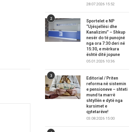
28.07.2026 15:52
2
Sportelet e NP
“Ujësjellësi dhe
Kanalizimi” – Shkup
nesër do të punojnë
nga ora 7:30 deri në
15:30, e mërkura
është ditë jopune
05.01.2026 10:36
3
Editorial / Priten
reforma në sistemin
e pensioneve – shteti
mund ta marrë
shtyllën e dytë nga
kursimet e
qytetarëve!
03.08.2026 15:00