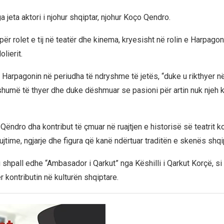
 jeta aktori i njohur shqiptar, njohur Koço Qendro.
për rolet e tij në teatër dhe kinema, kryesisht në rolin e Harpag
lierit.
oi Harpagonin në periudha të ndryshme të jetës, “duke u rikthyer 
humë të thyer dhe duke dëshmuar se pasioni për artin nuk njeh ku
Qëndro dha kontribut të çmuar në ruajtjen e historisë së teatrit k
jtime, ngjarje dhe figura që kanë ndërtuar traditën e skenës shqi
 shpall edhe “Ambasador i Qarkut” nga Këshilli i Qarkut Korçë, si
r kontributin në kulturën shqiptare.