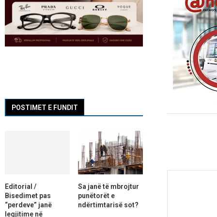
POSTIMET E FUNDIT
Editorial /
Sa janë të mbrojtur
Bisedimet pas
punëtorët e
“perdeve” janë
ndërtimtarisë sot?
legjitime në