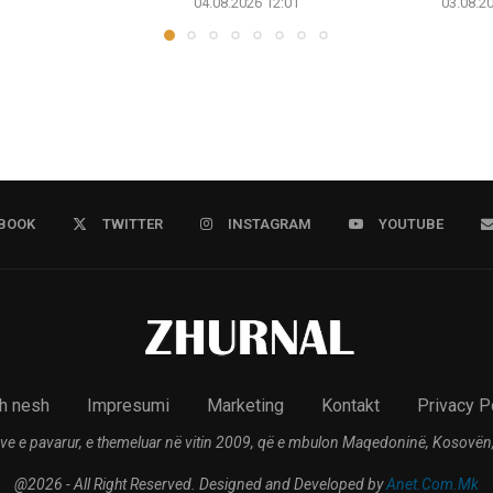
04.08.2026 12:01
03.08.2
BOOK
TWITTER
INSTAGRAM
YOUTUBE
h nesh
Impresumi
Marketing
Kontakt
Privacy P
ve e pavarur, e themeluar në vitin 2009, që e mbulon Maqedoninë, Kosovën,
@2026 - All Right Reserved. Designed and Developed by
Anet.Com.Mk