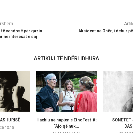
parshëm
Arti
 të vendosë për gazin
Aksident në Ohër, i dehur pë
 në interesat e saj
ARTIKUJ TË NDËRLIDHURA
DASHURISË
Haxhiu në hapjen e EtnoFest-it:
SONETET 
“Ajo që nuk...
DAS
26 10:15