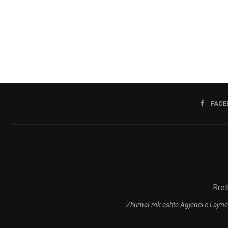
FACE
Rret
Zhurnal.mk është Agjenci e Lajme