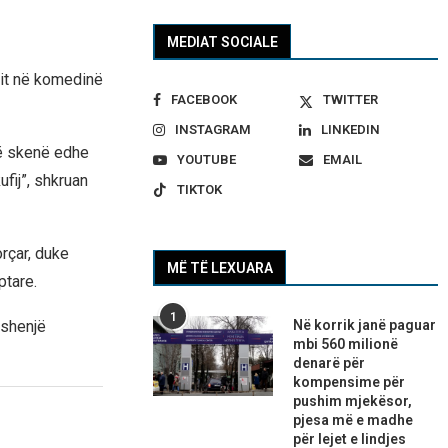
MEDIAT SOCIALE
onit në komedinë
FACEBOOK
TWITTER
INSTAGRAM
LINKEDIN
në skenë edhe
YOUTUBE
EMAIL
fij”, shkruan
TIKTOK
orçar, duke
MË TË LEXUARA
ptare.
1
Në korrik janë paguar
 shenjë
mbi 560 milionë
denarë për
kompensime për
pushim mjekësor,
pjesa më e madhe
për lejet e lindjes