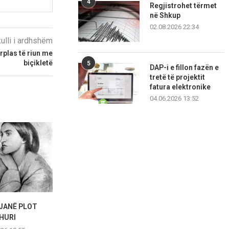
4
Regjistrohet tërmet
në Shkup
02.08.2026 22:34
kulli i ardhshëm
rplas të riun me
biçikletë
5
DAP-i e fillon fazën e
tretë të projektit
fatura elektronike
04.06.2026 13:52
JANË PLOT
Durrës, arti sjell në kujtesë
Nicole Kidman 
HURI
eksodin
në elegancë: