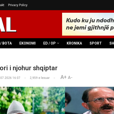
akt
Privacy Policy
/ BOTA
EKONOMI
ED / OP
KRONIKA
SPORT
S
ri i njohur shqiptar
A+
A-
.07.2026 16:07
2,959
e lexuar