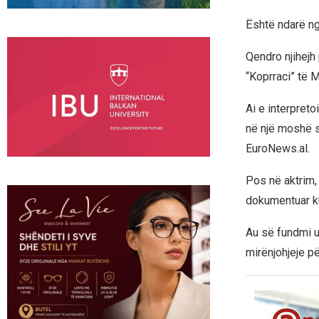
Është ndarë nga
Qendro njihejh 
“Koprraci” të Mo
Ai e interpret
në një moshë s
EuroNews.al.
Pos në aktrim, 
dokumentuar ku
Au së fundmi u
mirënjohjeje pë