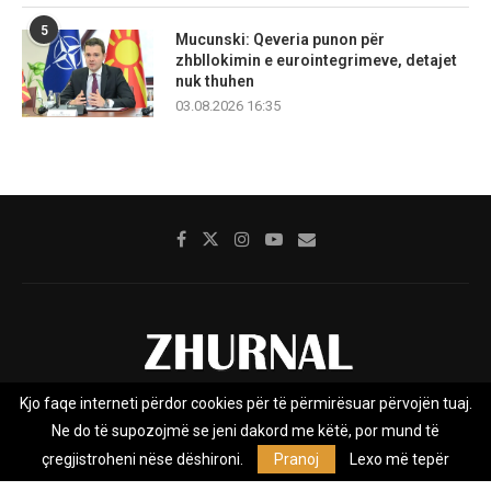
5
Mucunski: Qeveria punon për
zhbllokimin e eurointegrimeve, detajet
nuk thuhen
03.08.2026 16:35
Kjo faqe interneti përdor cookies për të përmirësuar përvojën tuaj.
Rreth nesh
Impresumi
Marketing
Kontakt
Ne do të supozojmë se jeni dakord me këtë, por mund të
Privacy Policy
çregjistroheni nëse dëshironi.
Pranoj
Lexo më tepër
Zhurnal.mk është Agjenci e Lajmeve e pavarur, e themeluar në vitin