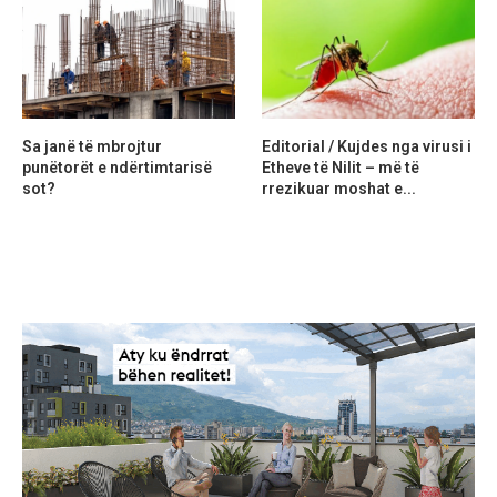
Sa janë të mbrojtur
Editorial / Kujdes nga virusi i
punëtorët e ndërtimtarisë
Etheve të Nilit – më të
sot?
rrezikuar moshat e...