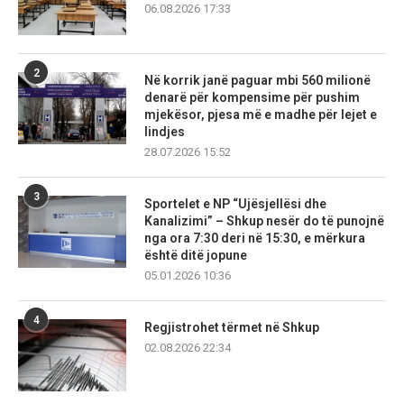
06.08.2026 17:33
2
Në korrik janë paguar mbi 560 milionë
denarë për kompensime për pushim
mjekësor, pjesa më e madhe për lejet e
lindjes
28.07.2026 15:52
3
Sportelet e NP “Ujësjellësi dhe
Kanalizimi” – Shkup nesër do të punojnë
nga ora 7:30 deri në 15:30, e mërkura
është ditë jopune
05.01.2026 10:36
4
Regjistrohet tërmet në Shkup
02.08.2026 22:34