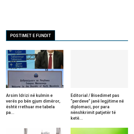
POSTIMET E FUNDIT
Arsim Idrizi në kulmin e
Editorial / Bisedimet pas
verës po bën gjum dimëror,
“perdeve” janë legjitime në
është rrethuar me tabela
diplomaci, por para
pa...
nënshkrimit patjetër të
ketë...