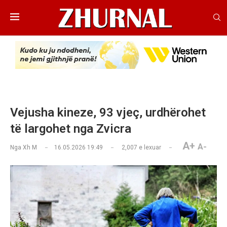
Vejusha kineze, 93 vjeç, urdhërohet
të largohet nga Zvicra
A+
A-
Nga
Xh M
16.05.2026 19:49
2,007
e lexuar