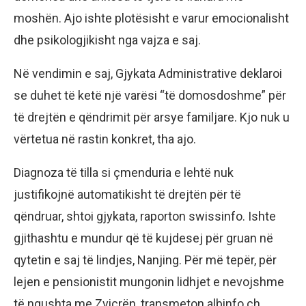
moshën. Ajo ishte plotësisht e varur emocionalisht
dhe psikologjikisht nga vajza e saj.
Në vendimin e saj, Gjykata Administrative deklaroi
se duhet të ketë një varësi “të domosdoshme” për
të drejtën e qëndrimit për arsye familjare. Kjo nuk u
vërtetua në rastin konkret, tha ajo.
Diagnoza të tilla si çmenduria e lehtë nuk
justifikojnë automatikisht të drejtën për të
qëndruar, shtoi gjykata, raporton swissinfo. Ishte
gjithashtu e mundur që të kujdesej për gruan në
qytetin e saj të lindjes, Nanjing. Për më tepër, për
lejen e pensionistit mungonin lidhjet e nevojshme
të ngushta me Zvicrën, transmeton albinfo.ch.