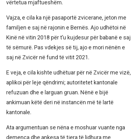
vërtetua mjaftueshëm.
Vajza, e cila ka një pasaportë zvicerane, jeton me
familjen e saj në rajonin e Bernës. Ajo udhëtoi në
Kinë në vitin 2018 për t’u kujdesur për babanë e saj
të sëmurë. Pas vdekjes së tij, ajo e mori nënën e
saj në Zvicër në fund të vitit 2021.
E veja, e cila kishte udhëtuar për në Zvicër me vizë,
aplikoi për leje qëndrimi; autoritetet kantonale
refuzuan dhe e larguan gruan. Nënë e bijë
ankimuan këtë deri në instancën më të lartë
kantonale.
Ata argumentuan se nëna e moshuar vuante nga
demenca dhe ankesa të tjera të lidhura me