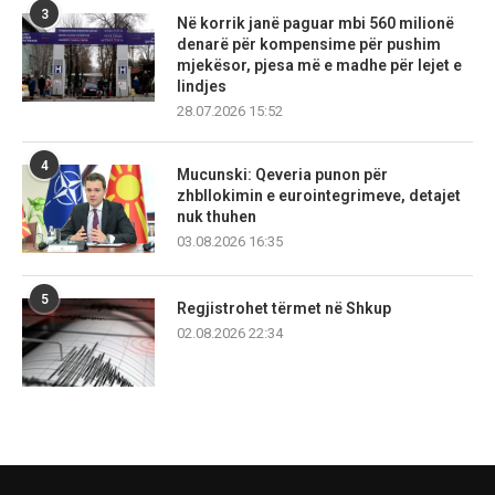
3
Në korrik janë paguar mbi 560 milionë
denarë për kompensime për pushim
mjekësor, pjesa më e madhe për lejet e
lindjes
28.07.2026 15:52
4
Mucunski: Qeveria punon për
zhbllokimin e eurointegrimeve, detajet
nuk thuhen
03.08.2026 16:35
5
Regjistrohet tërmet në Shkup
02.08.2026 22:34