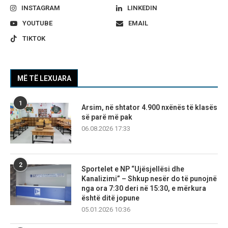
INSTAGRAM
LINKEDIN
YOUTUBE
EMAIL
TIKTOK
MË TË LEXUARA
1
Arsim, në shtator 4.900 nxënës të klasës
së parë më pak
06.08.2026 17:33
2
Sportelet e NP “Ujësjellësi dhe
Kanalizimi” – Shkup nesër do të punojnë
nga ora 7:30 deri në 15:30, e mërkura
është ditë jopune
05.01.2026 10:36