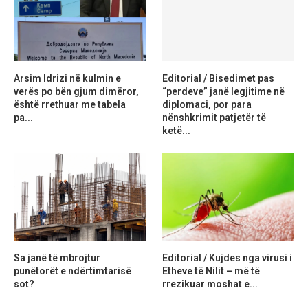
Arsim Idrizi në kulmin e
Editorial / Bisedimet pas
verës po bën gjum dimëror,
“perdeve” janë legjitime në
është rrethuar me tabela
diplomaci, por para
pa...
nënshkrimit patjetër të
ketë...
Sa janë të mbrojtur
Editorial / Kujdes nga virusi i
punëtorët e ndërtimtarisë
Etheve të Nilit – më të
sot?
rrezikuar moshat e...