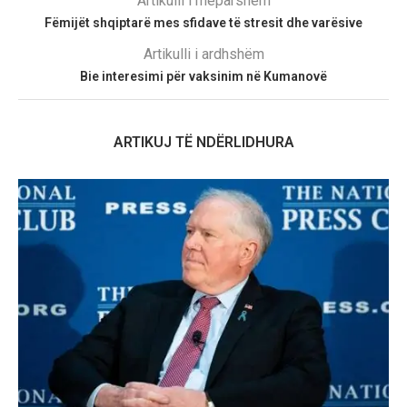
Artikulli i mëparshëm
Fëmijët shqiptarë mes sfidave të stresit dhe varësive
Artikulli i ardhshëm
Bie interesimi për vaksinim në Kumanovë
ARTIKUJ TË NDËRLIDHURA