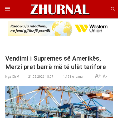
Vendimi i Supremes së Amerikës,
Merzi pret barrë më të ulët tarifore
A+
A-
Nga
Xh M
21.02.2026 18:07
1,191
e lexuar