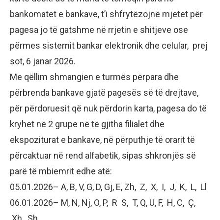
bankomatet e bankave, t’i shfrytëzojnë mjetet për
pagesa jo të gatshme në rrjetin e shitjeve ose
përmes sistemit bankar elektronik dhe celular, prej
sot, 6 janar 2026.
Me qëllim shmangien e turmës përpara dhe
përbrenda bankave gjatë pagesës së të drejtave,
për përdoruesit që nuk përdorin karta, pagesa do të
kryhet në 2 grupe në të gjitha filialet dhe
ekspoziturat e bankave, në përputhje të orarit të
përcaktuar në rend alfabetik, sipas shkronjës së
parë të mbiemrit edhe atë:
05.01.2026– A, B, V, G, D, Gj, E, Zh, Z, X, I, J, K, L, Ll
06.01.2026– M, N, Nj, O, P, R S, T, Q, U, F, H, C, Ç,
Xh, Sh.