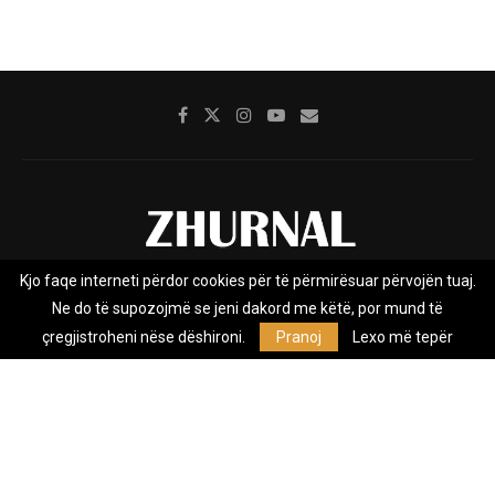
Kjo faqe interneti përdor cookies për të përmirësuar përvojën tuaj.
Rreth nesh
Impresumi
Marketing
Kontakt
Ne do të supozojmë se jeni dakord me këtë, por mund të
Privacy Policy
çregjistroheni nëse dëshironi.
Pranoj
Lexo më tepër
Zhurnal.mk është Agjenci e Lajmeve e pavarur, e themeluar në vitin
2009, që e mbulon Maqedoninë, Kosovën, Shqipërinë edhe lajmet
nga bota.
@2026 - All Right Reserved. Designed and Developed by
Anet.Com.Mk