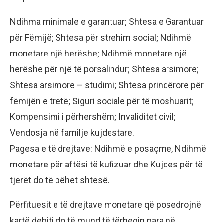
Ndihma minimale e garantuar; Shtesa e Garantuar
për Fëmijë; Shtesa për strehim social; Ndihmë
monetare një herëshe; Ndihmë monetare një
herëshe për një të porsalindur; Shtesa arsimore;
Shtesa arsimore – studimi; Shtesa prindërore për
fëmijën e tretë; Siguri sociale për të moshuarit;
Kompensimi i përhershëm; Invaliditet civil;
Vendosja në familje kujdestare.
Pagesa e të drejtave: Ndihmë e posaçme, Ndihmë
monetare për aftësi të kufizuar dhe Kujdes për të
tjerët do të bëhet shtesë.
Përfituesit e të drejtave monetare që posedrojnë
kartë debiti do të mund të tërheqin para në