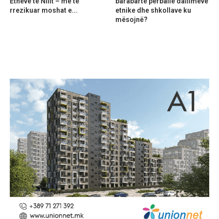
Etheve të Nilit – më të
barabartë përballë dallimeve
rrezikuar moshat e...
etnike dhe shkollave ku
mësojnë?