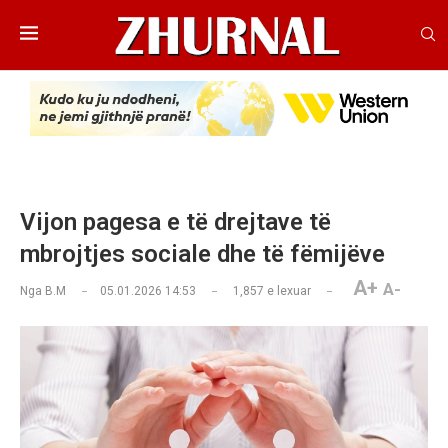
Vijon pagesa e të drejtave të
mbrojtjes sociale dhe të fëmijëve
A+
A-
Nga
B.M
05.01.2026 14:53
1,857
e lexuar