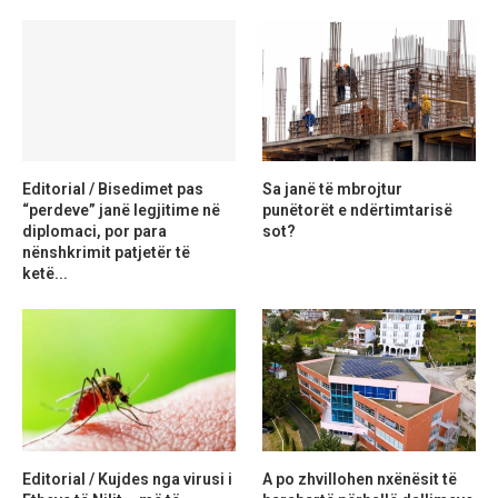
Editorial / Bisedimet pas
Sa janë të mbrojtur
“perdeve” janë legjitime në
punëtorët e ndërtimtarisë
diplomaci, por para
sot?
nënshkrimit patjetër të
ketë...
Editorial / Kujdes nga virusi i
A po zhvillohen nxënësit të