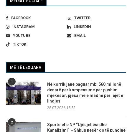
MEDIAT SOCIALE
FACEBOOK
TWITTER
INSTAGRAM
LINKEDIN
YOUTUBE
EMAIL
TIKTOK
MË TË LEXUARA
1
Në korrik janë paguar mbi 560 milionë
denarë për kompensime për pushim
mjekësor, pjesa më e madhe për lejet e
lindjes
28.07.2026 15:52
2
Sportelet e NP “Ujësjellësi dhe
Kanalizimi” – Shkup nesër do të punojnë