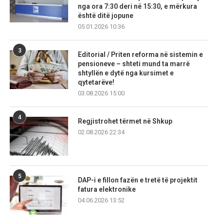
nga ora 7:30 deri në 15:30, e mërkura
është ditë jopune
05.01.2026 10:36
3
Editorial / Priten reforma në sistemin e
pensioneve – shteti mund ta marrë
shtyllën e dytë nga kursimet e
qytetarëve!
03.08.2026 15:00
4
Regjistrohet tërmet në Shkup
02.08.2026 22:34
5
DAP-i e fillon fazën e tretë të projektit
fatura elektronike
04.06.2026 13:52