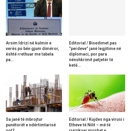
Arsim Idrizi në kulmin e
Editorial / Bisedimet pas
verës po bën gjum dimëror,
“perdeve” janë legjitime në
është rrethuar me tabela
diplomaci, por para
pa...
nënshkrimit patjetër të
ketë...
Sa janë të mbrojtur
Editorial / Kujdes nga virusi i
punëtorët e ndërtimtarisë
Etheve të Nilit – më të
sot?
rrezikuar moshat e...