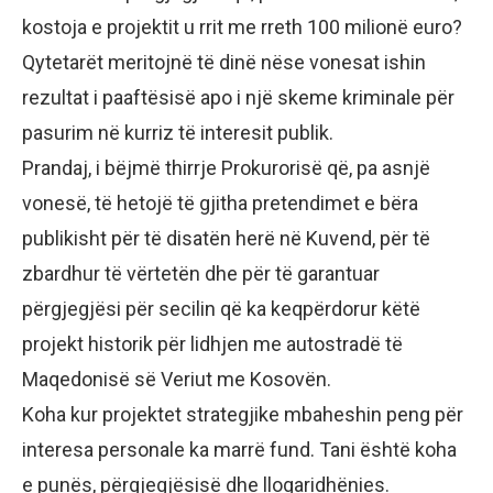
kostoja e projektit u rrit me rreth 100 milionë euro?
Qytetarët meritojnë të dinë nëse vonesat ishin
rezultat i paaftësisë apo i një skeme kriminale për
pasurim në kurriz të interesit publik.
Prandaj, i bëjmë thirrje Prokurorisë që, pa asnjë
vonesë, të hetojë të gjitha pretendimet e bëra
publikisht për të disatën herë në Kuvend, për të
zbardhur të vërtetën dhe për të garantuar
përgjegjësi për secilin që ka keqpërdorur këtë
projekt historik për lidhjen me autostradë të
Maqedonisë së Veriut me Kosovën.
Koha kur projektet strategjike mbaheshin peng për
interesa personale ka marrë fund. Tani është koha
e punës, përgjegjësisë dhe llogaridhënies.