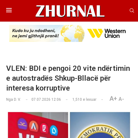
VLEN: BDI e pengoi 20 vite ndërtimin
e autostradës Shkup-Bllacë për
interesa korruptive
A+
A-
Nga
D. V.
07.07.2026 12:06
1,510
e lexuar