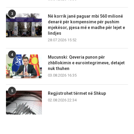
3
Në korrik janë paguar mbi 560 milionë
denarë për kompensime për pushim
mjekësor, pjesa më e madhe për lejet e
lindjes
28.07.2026 15:52
4
Mucunski: Qeveria punon për
zhbllokimin e eurointegrimeve, detajet
nuk thuhen
03.08.2026 16:35
5
Regjistrohet tërmet në Shkup
02.08.2026 22:34