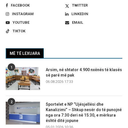
FACEBOOK
TWITTER
INSTAGRAM
LINKEDIN
YOUTUBE
EMAIL
TIKTOK
MË TË LEXUARA
1
Arsim, në shtator 4.900 nxënës të klasës
së parë më pak
06.08.2026 17:33
2
Sportelet e NP “Ujësjellësi dhe
Kanalizimi” – Shkup nesër do të punojnë
nga ora 7:30 deri në 15:30, e mërkura
është ditë jopune
05.01.2026 10:36