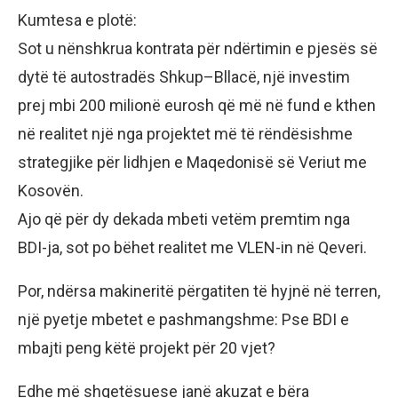
Kumtesa e plotë:
Sot u nënshkrua kontrata për ndërtimin e pjesës së
dytë të autostradës Shkup–Bllacë, një investim
prej mbi 200 milionë eurosh që më në fund e kthen
në realitet një nga projektet më të rëndësishme
strategjike për lidhjen e Maqedonisë së Veriut me
Kosovën.
Ajo që për dy dekada mbeti vetëm premtim nga
BDI-ja, sot po bëhet realitet me VLEN-in në Qeveri.
Por, ndërsa makineritë përgatiten të hyjnë në terren,
një pyetje mbetet e pashmangshme: Pse BDI e
mbajti peng këtë projekt për 20 vjet?
Edhe më shqetësuese janë akuzat e bëra