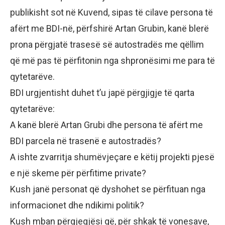
publikisht sot në Kuvend, sipas të cilave persona të
afërt me BDI-në, përfshirë Artan Grubin, kanë blerë
prona përgjatë trasesë së autostradës me qëllim
që më pas të përfitonin nga shpronësimi me para të
qytetarëve.
BDI urgjentisht duhet t’u japë përgjigje të qarta
qytetarëve:
A kanë blerë Artan Grubi dhe persona të afërt me
BDI parcela në trasenë e autostradës?
A ishte zvarritja shumëvjeçare e këtij projekti pjesë
e një skeme për përfitime private?
Kush janë personat që dyshohet se përfituan nga
informacionet dhe ndikimi politik?
Kush mban përgjegjësi që, për shkak të vonesave,