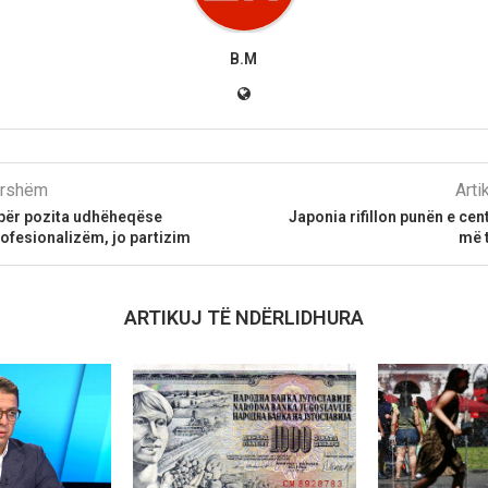
B.M
parshëm
Arti
 për pozita udhëheqëse
Japonia rifillon punën e cen
ofesionalizëm, jo partizim
më 
ARTIKUJ TË NDËRLIDHURA