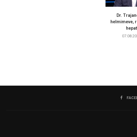
Dr. Trajan
helmimeve, r
hepati
07.08.20
FACE