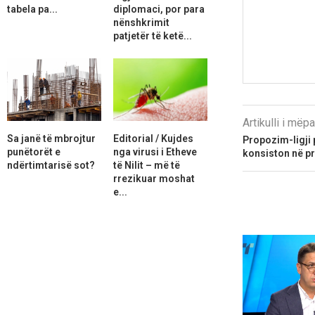
tabela pa...
diplomaci, por para
nënshkrimit
patjetër të ketë...
Artikulli i më
Sa janë të mbrojtur
Editorial / Kujdes
Propozim-ligji
punëtorët e
nga virusi i Etheve
konsiston në pr
ndërtimtarisë sot?
të Nilit – më të
rrezikuar moshat
e...