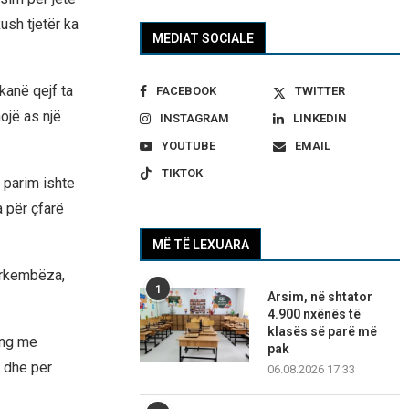
ush tjetër ka
MEDIAT SOCIALE
kanë qejf ta
FACEBOOK
TWITTER
ojë as një
INSTAGRAM
LINKEDIN
YOUTUBE
EMAIL
TIKTOK
 parim ishte
a për çfarë
MË TË LEXUARA
ërkembëza,
1
Arsim, në shtator
4.900 nxënës të
klasës së parë më
ong me
pak
d dhe për
06.08.2026 17:33