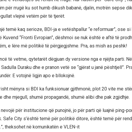
sim për rrugë ku sot humb dikush babanë, djalin, motrën sepse dik
ullat vlejnë vetëm për të tjerët.
një temë kaq serioze, BDI-ja e vetëshpallur “e reformuar”, ose si 
ë Kuvend “Fronti Evropian”, dëshmoi se nuk është e aftë të prodh
ëm, e lëre më politikë të përgjegjshme. Pra, as mish as peshk!
cë të vetme, qytetarët dëgjuan dy versione nga e njëjta parti. Në
l Sadulla Duraku dhe e pranon vetë se “gjërat u janë pështjell”. Pr
undër. E votojnë ligjin apo e bllokojnë.
risht mënyra si BDI ka funksionuar gjithmonë, plot 20 vite me st
e dhe mjegull, shumë propagandë, shumë alibi dhe pak zgjidhje.
nevojë për institucione që punojnë, jo për parti që luajnë ping-p
k. Safe City s’është temë për politikë ditore, është temë për ren
.”, theksohet në komunikatën e VLEN-it