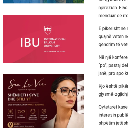
njerëzish. Fla
menduar se rreg
E pikërisht në 
quajnë veten n
qëndrim të vet
Në një konferen
“po”, pastaj de
janë, pro apo k
Kjo është pikë
gjysmë-zgjidhj
Qytetarët kanë 
interesin publi
shpëtim jetësh