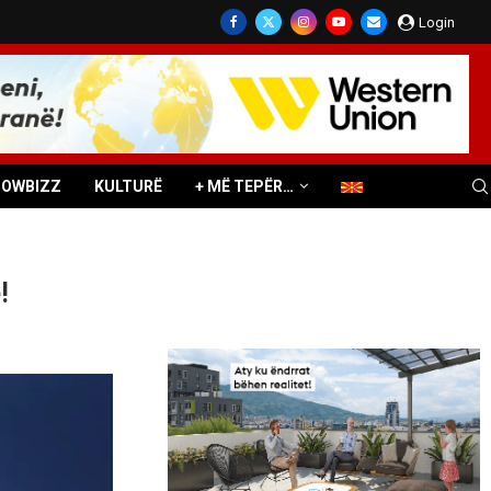
Login
HOWBIZZ
KULTURË
+ MË TEPËR…
!