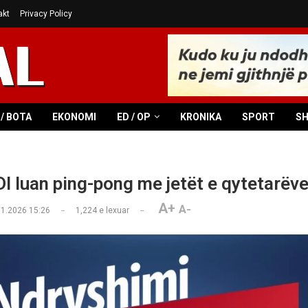
akt
Privacy Policy
/ BOTA
EKONOMI
ED / OP
KRONIKA
SPORT
S
I luan ping-pong me jetët e qytetarëve
A+
A-
01.2026 15:26
1,224
e lexuar