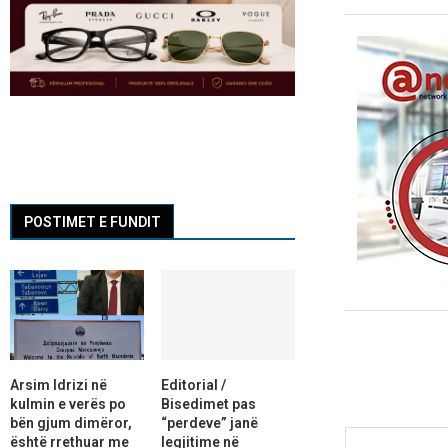
POSTIMET E FUNDIT
Arsim Idrizi në
Editorial /
kulmin e verës po
Bisedimet pas
bën gjum dimëror,
“perdeve” janë
është rrethuar me
legjitime në