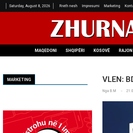
Saturday, August 8, 2026
Rreth nesh
Impresumi
Marketing
Kont
MAQEDONI
SHQIPËRI
KOSOVË
RAJON 
VLEN: BD
MARKETING
Nga
B.M
21.