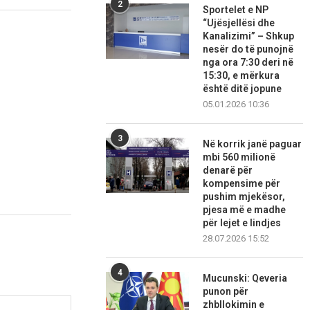
2
Sportelet e NP
“Ujësjellësi dhe
Kanalizimi” – Shkup
nesër do të punojnë
nga ora 7:30 deri në
15:30, e mërkura
është ditë jopune
05.01.2026 10:36
3
Në korrik janë paguar
mbi 560 milionë
denarë për
kompensime për
pushim mjekësor,
pjesa më e madhe
për lejet e lindjes
28.07.2026 15:52
4
Mucunski: Qeveria
punon për
zhbllokimin e