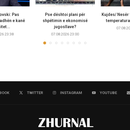
ovski: Pas
Pse dështoi plani për
Kujdes/ Nesër 
adhën e kanë
shpëtimin e ekonomisë
temperaturat
tet...
jugosllave?
07.08.2
26 23:38
07.08.2026 23:00
BOOK
TWITTER
INSTAGRAM
YOUTUBE