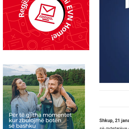
Shkup, 21 jan
së qytetarëve d