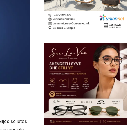
jtjes së jetës
asim për jetë