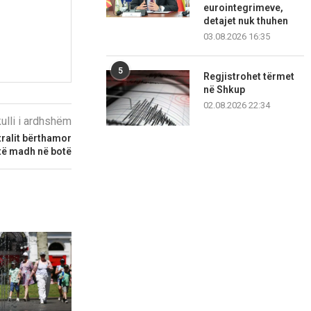
eurointegrimeve,
detajet nuk thuhen
03.08.2026 16:35
5
Regjistrohet tërmet
në Shkup
02.08.2026 22:34
kulli i ardhshëm
tralit bërthamor
të madh në botë