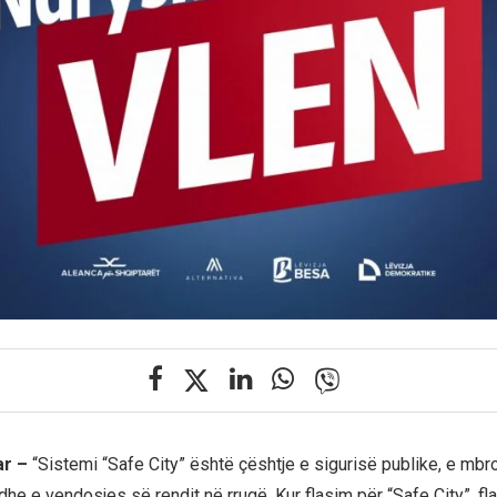
ar –
“Sistemi “Safe City” është çështje e sigurisë publike, e mbro
he e vendosjes së rendit në rrugë. Kur flasim për “Safe City”, fl