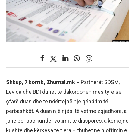
Shkup, 7 korrik, Zhurnal.mk –
Partnerët SDSM,
Levica dhe BDI duhet të dakordohen mes tyre se
çfarë duan dhe të ndërtojnë një qëndrim të
përbashkët. A duan një njësi të vetme zgjedhore, a
janë për apo kundër votimit të diasporës, a kërkojnë
kushte dhe kërkesa të tjera – thuhet në njoftimin e