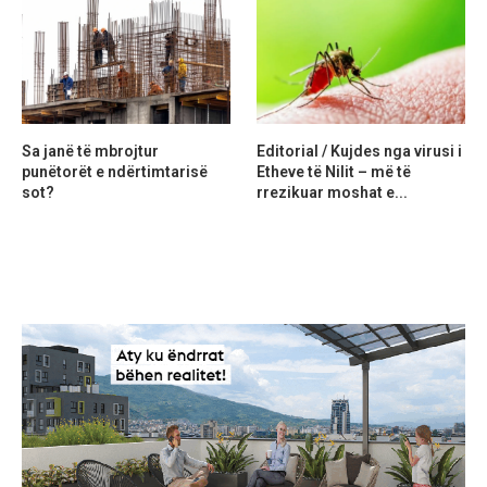
Sa janë të mbrojtur
Editorial / Kujdes nga virusi i
punëtorët e ndërtimtarisë
Etheve të Nilit – më të
sot?
rrezikuar moshat e...