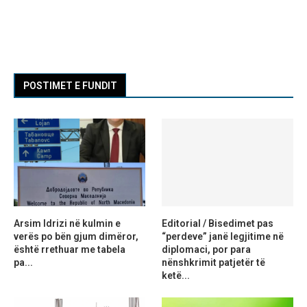
POSTIMET E FUNDIT
Arsim Idrizi në kulmin e
Editorial / Bisedimet pas
verës po bën gjum dimëror,
“perdeve” janë legjitime në
është rrethuar me tabela
diplomaci, por para
pa...
nënshkrimit patjetër të
ketë...