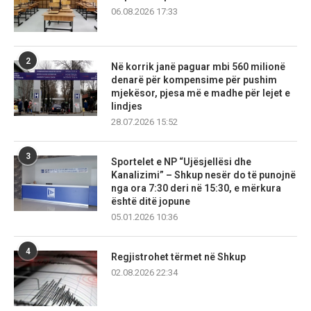
06.08.2026 17:33
2
Në korrik janë paguar mbi 560 milionë
denarë për kompensime për pushim
mjekësor, pjesa më e madhe për lejet e
lindjes
28.07.2026 15:52
3
Sportelet e NP “Ujësjellësi dhe
Kanalizimi” – Shkup nesër do të punojnë
nga ora 7:30 deri në 15:30, e mërkura
është ditë jopune
05.01.2026 10:36
4
Regjistrohet tërmet në Shkup
02.08.2026 22:34