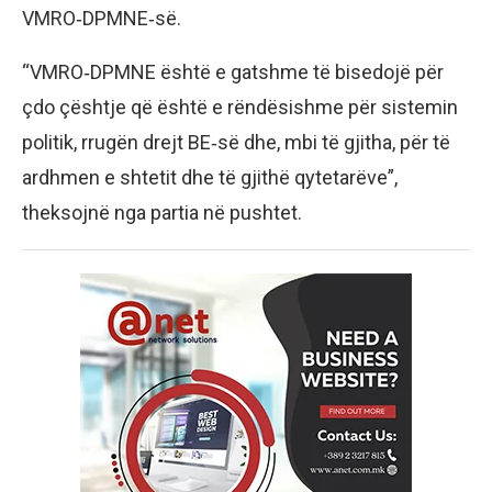
VMRO‑DPMNE‑së.
“VMRO‑DPMNE është e gatshme të bisedojë për
çdo çështje që është e rëndësishme për sistemin
politik, rrugën drejt BE‑së dhe, mbi të gjitha, për të
ardhmen e shtetit dhe të gjithë qytetarëve”,
theksojnë nga partia në pushtet.