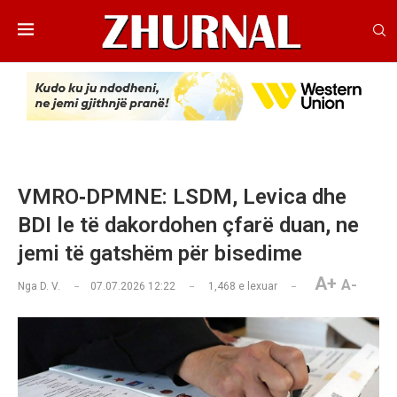
VMRO‑DPMNE: LSDM, Levica dhe
BDI le të dakordohen çfarë duan, ne
jemi të gatshëm për bisedime
A+
A-
Nga
D. V.
07.07.2026 12:22
1,468
e lexuar