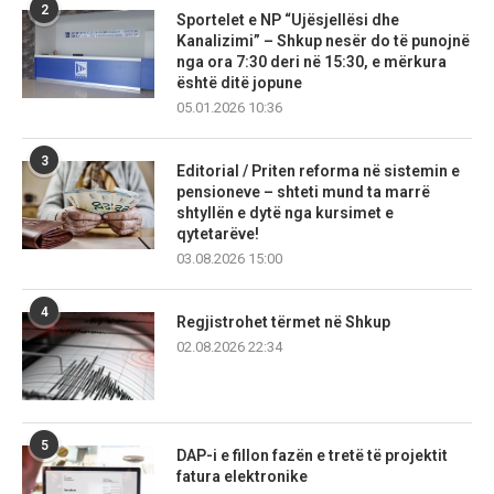
2
Sportelet e NP “Ujësjellësi dhe
Kanalizimi” – Shkup nesër do të punojnë
nga ora 7:30 deri në 15:30, e mërkura
është ditë jopune
05.01.2026 10:36
3
Editorial / Priten reforma në sistemin e
pensioneve – shteti mund ta marrë
shtyllën e dytë nga kursimet e
qytetarëve!
03.08.2026 15:00
4
Regjistrohet tërmet në Shkup
02.08.2026 22:34
5
DAP-i e fillon fazën e tretë të projektit
fatura elektronike