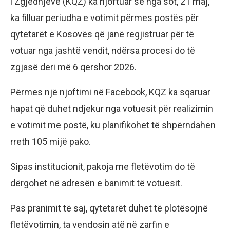
i Zgjedhjeve (KQZ) ka njoftuar se nga sot, 21 maj,
ka filluar periudha e votimit përmes postës për
qytetarët e Kosovës që janë regjistruar për të
votuar nga jashtë vendit, ndërsa procesi do të
zgjasë deri më 6 qershor 2026.
Përmes një njoftimi në Facebook, KQZ ka sqaruar
hapat që duhet ndjekur nga votuesit për realizimin
e votimit me postë, ku planifikohet të shpërndahen
rreth 105 mijë pako.
Sipas institucionit, pakoja me fletëvotim do të
dërgohet në adresën e banimit të votuesit.
Pas pranimit të saj, qytetarët duhet të plotësojnë
fletëvotimin, ta vendosin atë në zarfin e