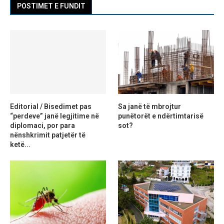
POSTIMET E FUNDIT
Editorial / Bisedimet pas
Sa janë të mbrojtur
“perdeve” janë legjitime në
punëtorët e ndërtimtarisë
diplomaci, por para
sot?
nënshkrimit patjetër të
ketë...