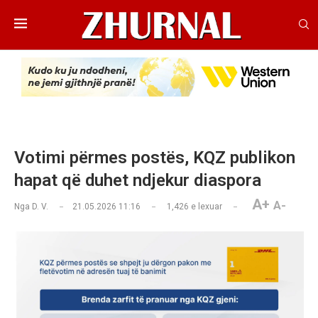
Votimi përmes postës, KQZ publikon
hapat që duhet ndjekur diaspora
A+
A-
Nga
D. V.
21.05.2026 11:16
1,426
e lexuar