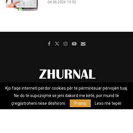
04.06.2026 13:52
Kjo faqe interneti përdor cookies për të përmirësuar përvojën tuaj.
Rreth nesh
Impresumi
Marketing
Kontakt
Ne do të supozojmë se jeni dakord me këtë, por mund të
Privacy Policy
çregjistroheni nëse dëshironi.
Pranoj
Lexo më tepër
Zhurnal.mk është Agjenci e Lajmeve e pavarur, e themeluar në vitin
2009, që e mbulon Maqedoninë, Kosovën, Shqipërinë edhe lajmet
nga bota.
@2026 - All Right Reserved. Designed and Developed by