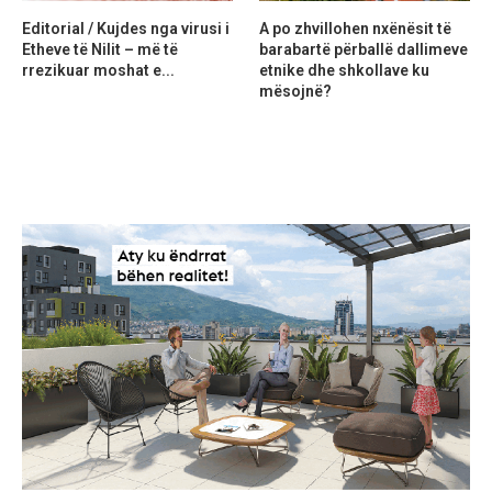
Editorial / Kujdes nga virusi i
A po zhvillohen nxënësit të
Etheve të Nilit – më të
barabartë përballë dallimeve
rrezikuar moshat e...
etnike dhe shkollave ku
mësojnë?