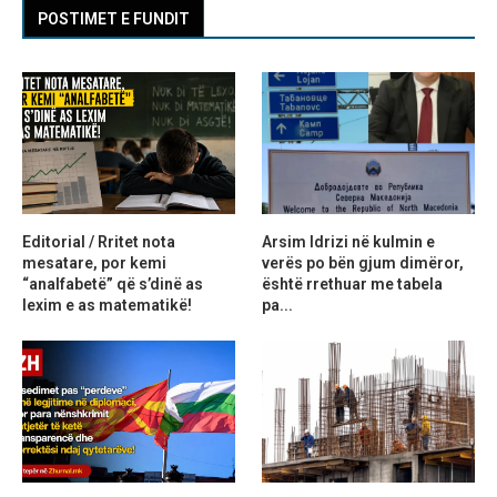
POSTIMET E FUNDIT
Editorial / Rritet nota
Arsim Idrizi në kulmin e
mesatare, por kemi
verës po bën gjum dimëror,
“analfabetë” që s’dinë as
është rrethuar me tabela
lexim e as matematikë!
pa...