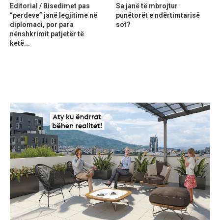
Editorial / Bisedimet pas
Sa janë të mbrojtur
“perdeve” janë legjitime në
punëtorët e ndërtimtarisë
diplomaci, por para
sot?
nënshkrimit patjetër të
ketë...