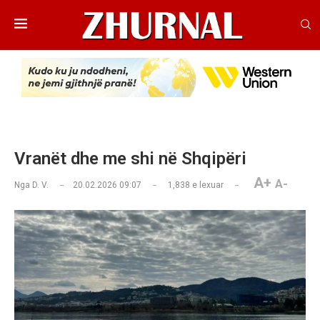
Vranët dhe me shi në Shqipëri
A+
A-
Nga
D. V.
20.02.2026 09:07
1,838
e lexuar