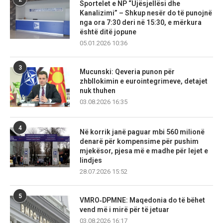
Sportelet e NP “Ujësjellësi dhe
Kanalizimi” – Shkup nesër do të punojnë
nga ora 7:30 deri në 15:30, e mërkura
është ditë jopune
05.01.2026 10:36
3
Mucunski: Qeveria punon për
zhbllokimin e eurointegrimeve, detajet
nuk thuhen
03.08.2026 16:35
4
Në korrik janë paguar mbi 560 milionë
denarë për kompensime për pushim
mjekësor, pjesa më e madhe për lejet e
lindjes
28.07.2026 15:52
5
VMRO‑DPMNE: Maqedonia do të bëhet
vend më i mirë për të jetuar
03.08.2026 16:17