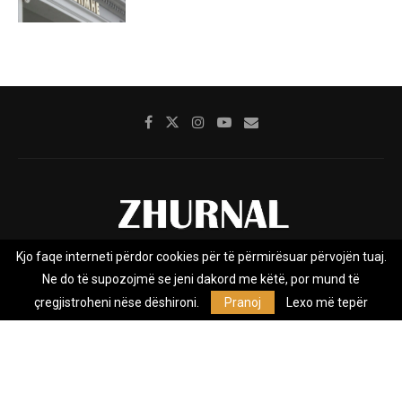
Kjo faqe interneti përdor cookies për të përmirësuar përvojën tuaj.
Rreth nesh
Impresumi
Marketing
Kontakt
Ne do të supozojmë se jeni dakord me këtë, por mund të
Privacy Policy
çregjistroheni nëse dëshironi.
Pranoj
Lexo më tepër
Zhurnal.mk është Agjenci e Lajmeve e pavarur, e themeluar në vitin
2009, që e mbulon Maqedoninë, Kosovën, Shqipërinë edhe lajmet
nga bota.
@2026 - All Right Reserved. Designed and Developed by