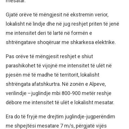
mesatar.
Gjatë orëve të mëngjesit në ekstremin verior,
lokalisht në lindje dhe në jug reshjet priten të jenë
me intensitet deri të lartë në formën e
shtrëngatave shoqëruar me shkarkesa elektrike.
Pas orëve të mëngjesit reshjet e shiut
parashikohet të vijojnë me intensitet të ulët në
pjesën më të madhe të territorit, lokalisht
shtrëngata afatshkurtra. Në zonën e Alpeve,
verilindje –juglindje mbi 800-900 metër reshje
dëbore me intensitet të ulët e lokalisht mesatar.
Era do të fryjë me drejtim juglindje-jugperëndim
me shpejtësi mesatare 7 m/s, përgjatë vijës