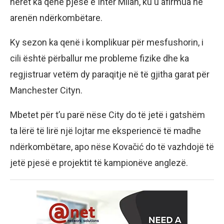
herët ka qenë pjesë e Inter Milan, ku u afirmua në
arenën ndërkombëtare.
Ky sezon ka qenë i komplikuar për mesfushorin, i
cili është përballur me probleme fizike dhe ka
regjistruar vetëm dy paraqitje në të gjitha garat për
Manchester Cityn.
Mbetet për t’u parë nëse City do të jetë i gatshëm
ta lërë të lirë një lojtar me eksperiencë të madhe
ndërkombëtare, apo nëse Kovačić do të vazhdojë të
jetë pjesë e projektit të kampionëve anglezë.