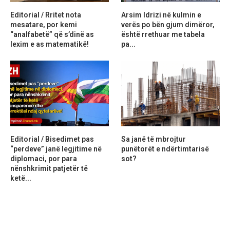
Editorial / Rritet nota
Arsim Idrizi në kulmin e
mesatare, por kemi
verës po bën gjum dimëror,
“analfabetë” që s’dinë as
është rrethuar me tabela
lexim e as matematikë!
pa...
Editorial / Bisedimet pas
Sa janë të mbrojtur
“perdeve” janë legjitime në
punëtorët e ndërtimtarisë
diplomaci, por para
sot?
nënshkrimit patjetër të
ketë...