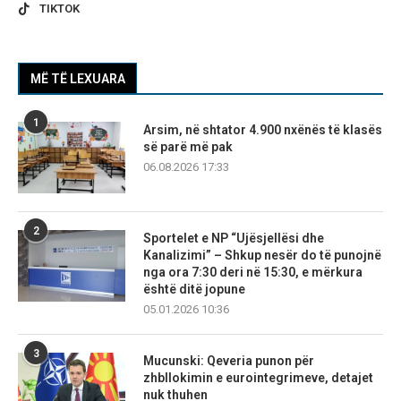
TIKTOK
MË TË LEXUARA
1
Arsim, në shtator 4.900 nxënës të klasës
së parë më pak
06.08.2026 17:33
2
Sportelet e NP “Ujësjellësi dhe
Kanalizimi” – Shkup nesër do të punojnë
nga ora 7:30 deri në 15:30, e mërkura
është ditë jopune
05.01.2026 10:36
3
Mucunski: Qeveria punon për
zhbllokimin e eurointegrimeve, detajet
nuk thuhen