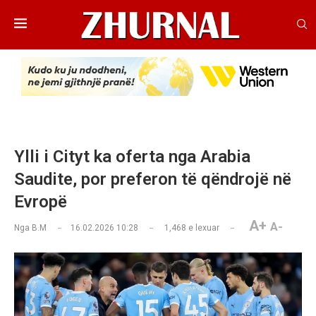
Ylli i Cityt ka oferta nga Arabia
Saudite, por preferon të qëndrojë në
Evropë
A+
A-
Nga
B.M
16.02.2026 10:28
1,468
e lexuar