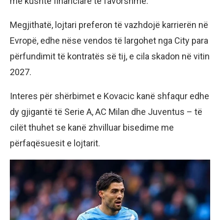
me kushte financiare të favorshme.
Megjithatë, lojtari preferon të vazhdojë karrierën në
Evropë, edhe nëse vendos të largohet nga City para
përfundimit të kontratës së tij, e cila skadon në vitin
2027.
Interes për shërbimet e Kovacic kanë shfaqur edhe
dy gjigantë të Serie A, AC Milan dhe Juventus – të
cilët thuhet se kanë zhvilluar bisedime me
përfaqësuesit e lojtarit.