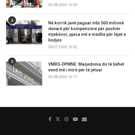
03.08.2026 16:35
4
Në korrik janë paguar mbi 560 milionë
denarë për kompensime për pushim
mjekësor, pjesa më e madhe për lejet e
lindjes
28.07.2026 15:52
5
VMRO‑DPMNE: Maqedonia do të bëhet
vend më i mirë për të jetuar
03.08.2026 16:17