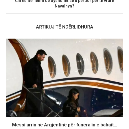
Cili është helmi që dyshohet se u përdor për të vrarë
Navalnyn?
ARTIKUJ TË NDËRLIDHURA
Messi arrin në Argjentinë për funeralin e babait...