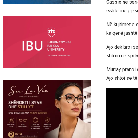
Cassie në seri
është më pjesë
Në kujtimet e 
ka qenë jashtë
Ajo deklaroi se
shtrim në spita
Murray pranoi s
Ajo shtoi se të