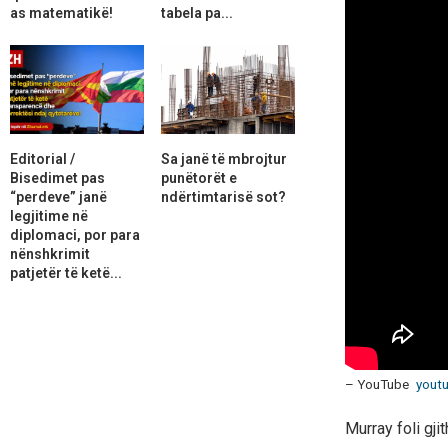
as matematikë!
tabela pa...
Editorial /
Sa janë të mbrojtur
Bisedimet pas
punëtorët e
“perdeve” janë
ndërtimtarisë sot?
legjitime në
diplomaci, por para
nënshkrimit
patjetër të ketë...
– YouTube
youtu
Murray foli gji