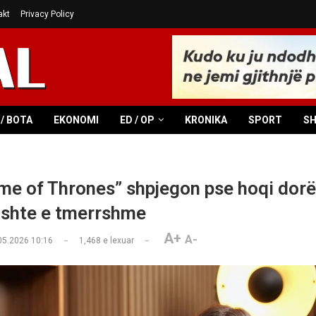
akt
Privacy Policy
/ BOTA
EKONOMI
ED / OP
KRONIKA
SPORT
S
Game of Thrones” shpjegon pse hoqi dor
 Ishte e tmerrshme
A+
A-
05.2026 10:16
1,468
e lexuar