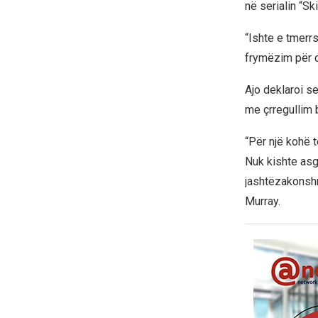
në serialin “Ski
“Ishte e tmerrs
frymëzim për d
Ajo deklaroi s
me çrregullim b
“Për një kohë t
Nuk kishte asgj
jashtëzakonshm
Murray.