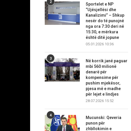
2
Sportelet e NP
“Ujësjellësi dhe
Kanalizimi” – Shkup
nesër do të punojnë
nga ora 7:30 deri në
15:30, e mërkura
është ditë jopune
05.01.2026 10:36
3
Në korrik janë paguar
mbi 560 milionë
denarë për
kompensime për
pushim mjekësor,
pjesa më e madhe
për lejet e lindjes
28.07.2026 15:52
4
Mucunski: Qeveria
punon për
zhbllokimin e