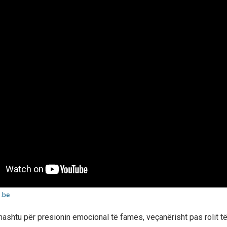
.be
thashtu për presionin emocional të famës, veçanërisht pas rolit të