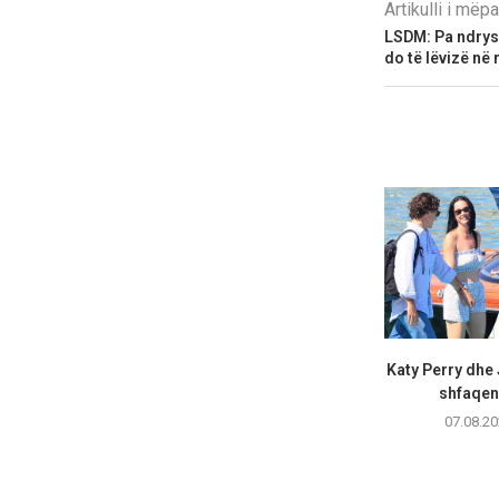
Artikulli i më
LSDM: Pa ndrys
do të lëvizë në
Katy Perry dhe
shfaqen 
07.08.20