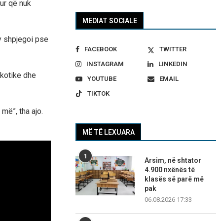
tur që nuk
MEDIAT SOCIALE
y shpjegoi pse
FACEBOOK
TWITTER
INSTAGRAM
LINKEDIN
ikotike dhe
YOUTUBE
EMAIL
TIKTOK
më”, tha ajo.
MË TË LEXUARA
1
Arsim, në shtator
4.900 nxënës të
klasës së parë më
pak
06.08.2026 17:33