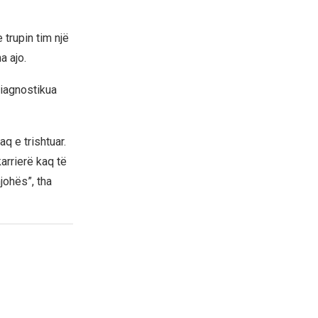
 trupin tim një
a ajo.
diagnostikua
q e trishtuar.
arrierë kaq të
johës”, tha