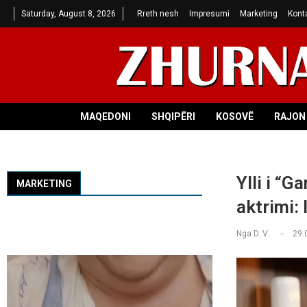
Saturday, August 8, 2026
Rreth nesh
Impresumi
Marketing
Kont
MAQEDONI
SHQIPËRI
KOSOVË
RAJON 
Ylli i “
MARKETING
aktrimi:
Nga
D. V.
29.