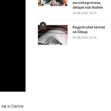
eurointegrimeve,
detajet nuk thuhen
03.08.2026 16:35
5
Regjistrohet tërmet
në Shkup
02.08.2026 22:34
 saj si Cassie