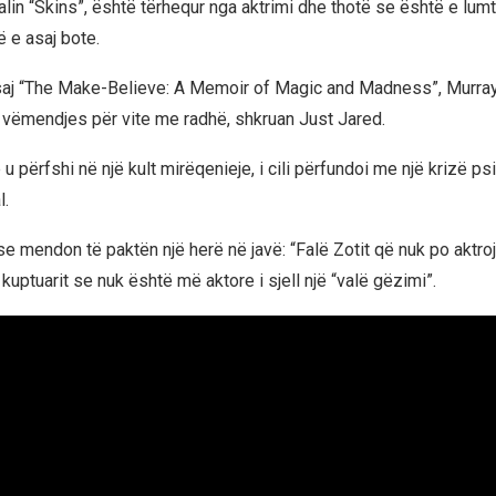
alin “Skins”, është tërhequr nga aktrimi dhe thotë se është e lum
 e asaj bote.
saj “The Make-Believe: A Memoir of Magic and Madness”, Murra
 vëmendjes për vite me radhë, shkruan Just Jared.
 u përfshi në një kult mirëqenieje, i cili përfundoi me një krizë ps
l.
e mendon të paktën një herë në javë: “Falë Zotit që nuk po aktroj 
 kuptuarit se nuk është më aktore i sjell një “valë gëzimi”.