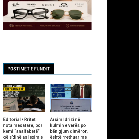
POSTIMET E FUNDIT
Editorial / Rritet
Arsim Idrizi në
nota mesatare, por
kulmin e verës po
kemi “analfabetë”
bën gjum dimëror,
që s’dinë as lexim e
është rrethuar me