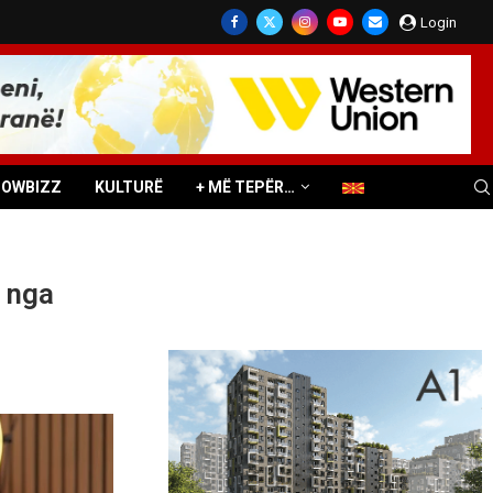
Login
HOWBIZZ
KULTURË
+ MË TEPËR…
ë nga