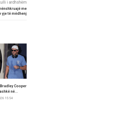
kulli i ardhshëm
 nënshkruajë me
e yje të mëdhenj
 Bradley Cooper
Olivia Rodrigo shkëlqen me
Hailey Biebe
ashkë në...
stil elegant gjatë një...
West Hollywoo
026 15:54
07.08.2026 15:53
07.08.2