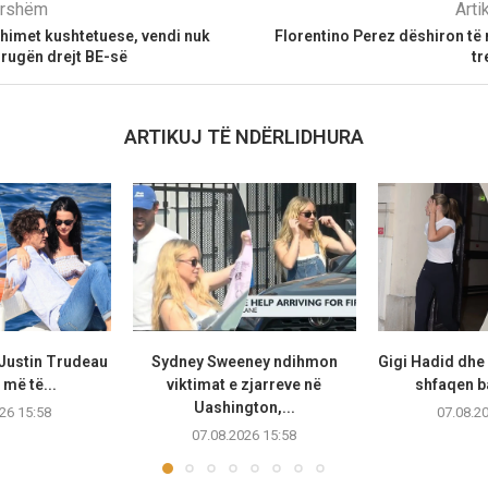
parshëm
Arti
himet kushtetuese, vendi nuk
Florentino Perez dëshiron të
 rrugën drejt BE-së
tr
ARTIKUJ TË NDËRLIDHURA
 Justin Trudeau
Sydney Sweeney ndihmon
Gigi Hadid dhe
më të...
viktimat e zjarreve në
shfaqen b
Uashington,...
26 15:58
07.08.2
07.08.2026 15:58