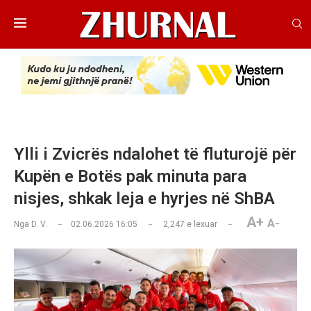
Ylli i Zvicrës ndalohet të fluturojë për
Kupën e Botës pak minuta para
nisjes, shkak leja e hyrjes në ShBA
A+
A-
Nga
D. V.
02.06.2026 16:05
2,247
e lexuar