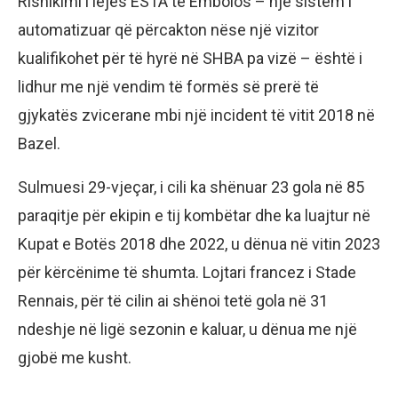
Rishikimi i lejes ESTA të Embolos – një sistem i
automatizuar që përcakton nëse një vizitor
kualifikohet për të hyrë në SHBA pa vizë – është i
lidhur me një vendim të formës së prerë të
gjykatës zvicerane mbi një incident të vitit 2018 në
Bazel.
Sulmuesi 29-vjeçar, i cili ka shënuar 23 gola në 85
paraqitje për ekipin e tij kombëtar dhe ka luajtur në
Kupat e Botës 2018 dhe 2022, u dënua në vitin 2023
për kërcënime të shumta. Lojtari francez i Stade
Rennais, për të cilin ai shënoi tetë gola në 31
ndeshje në ligë sezonin e kaluar, u dënua me një
gjobë me kusht.