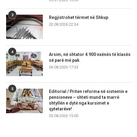
3
Regjistrohet tërmet në Shkup
02.08.2026 22:34
4
Arsim, në shtator 4.900 nxënës të klasës
së parë më pak
06.08.2026 17:33
5
Editorial / Priten reforma në sistemin e
pensioneve – shteti mund ta marrë
shtyllën e dytë nga kursimet e
qytetarëve!
03.08.2026 15:00