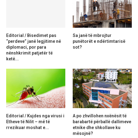
Editorial / Bisedimet pas
Sa janë të mbrojtur
“perdeve” janë legjitime në
punëtorët e ndërtimtarisë
diplomaci, por para
sot?
nënshkrimit patjetër të
ketë...
Editorial / Kujdes nga virusi i
A po zhvillohen nxënësit të
Etheve të Nilit – më të
barabartë përballë dallimeve
rrezikuar moshat e...
etnike dhe shkollave ku
mësojnë?