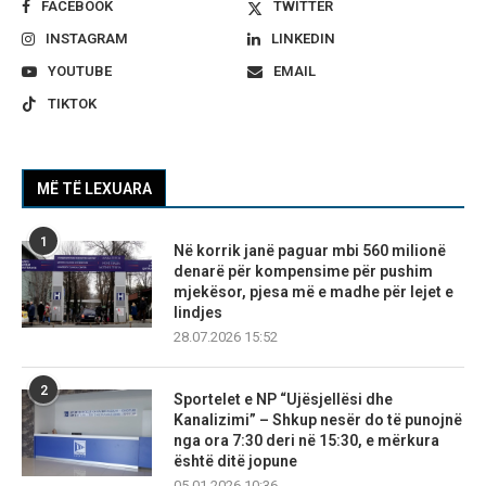
FACEBOOK
TWITTER
INSTAGRAM
LINKEDIN
YOUTUBE
EMAIL
TIKTOK
MË TË LEXUARA
1
Në korrik janë paguar mbi 560 milionë
denarë për kompensime për pushim
mjekësor, pjesa më e madhe për lejet e
lindjes
28.07.2026 15:52
2
Sportelet e NP “Ujësjellësi dhe
Kanalizimi” – Shkup nesër do të punojnë
nga ora 7:30 deri në 15:30, e mërkura
është ditë jopune
05.01.2026 10:36