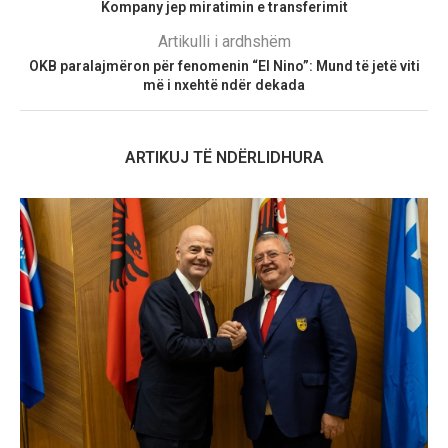
Kompany jep miratimin e transferimit
Artikulli i ardhshëm
OKB paralajmëron për fenomenin “El Nino”: Mund të jetë viti
më i nxehtë ndër dekada
ARTIKUJ TË NDËRLIDHURA