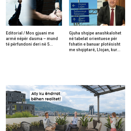
Editorial / Mos gjuani me
Gjuha shqipe anashkalohet
armë nëpër dasma – mund
në tabelat orientuese për
të përfundoni deri në 5...
fshatin e banuar plotësisht
me shqiptarë, Llojan, kur...