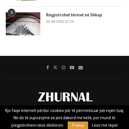
5
Regjistrohet tërmet në Shkup
02.08.2026 22:34
Kjo faqe interneti përdor cookies për të përmirësuar përvojën tuaj.
Rreth nesh
Impresumi
Marketing
Kontakt
Ne do të supozojmë se jeni dakord me këtë, por mund të
Privacy Policy
çregjistroheni nëse dëshironi.
Pranoj
Lexo më tepër