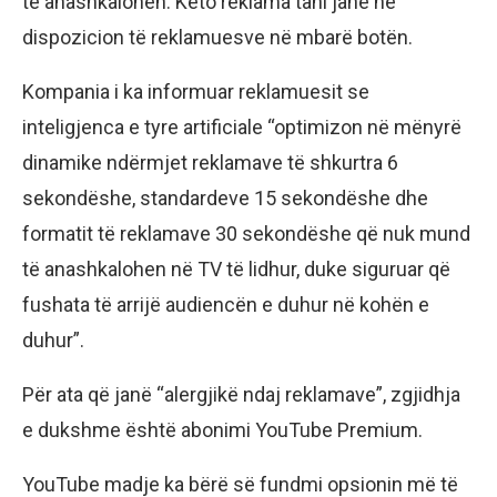
të anashkalohen. Këto reklama tani janë në
dispozicion të reklamuesve në mbarë botën.
Kompania i ka informuar reklamuesit se
inteligjenca e tyre artificiale “optimizon në mënyrë
dinamike ndërmjet reklamave të shkurtra 6
sekondëshe, standardeve 15 sekondëshe dhe
formatit të reklamave 30 sekondëshe që nuk mund
të anashkalohen në TV të lidhur, duke siguruar që
fushata të arrijë audiencën e duhur në kohën e
duhur”.
Për ata që janë “alergjikë ndaj reklamave”, zgjidhja
e dukshme është abonimi YouTube Premium.
YouTube madje ka bërë së fundmi opsionin më të