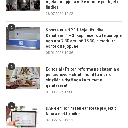
mjekësor, pjesa më e madhe për lejet e
lindjes
28.07.2026 15:52
2
Sportelet e NP “Ujësjellësi dhe
Kanalizimi” – Shkup nesër do të punojnë
nga ora 7:30 deri në 15:30, e mërkura
është ditë jopune
05.01.2026 10:36
3
Editorial / Priten reforma në sistemin e
pensioneve – shteti mund ta marrë
shtyllën e dytë nga kursimet e
qytetarëve!
03.08.2026 15:00
4
DAP-i e fillon fazën e tretë të projektit
fatura elektronike
04.06.2026 13:52