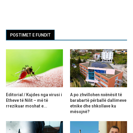
POSTIMET E FUNDIT
Editorial / Kujdes nga virusi i
A po zhvillohen nxënësit të
Etheve të Nilit – më të
barabartë përballë dallimeve
rrezikuar moshat e...
etnike dhe shkollave ku
mësojnë?