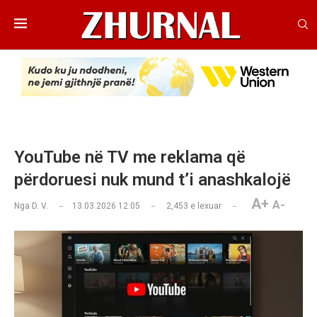
YouTube në TV me reklama që
përdoruesi nuk mund t’i anashkalojë
A+
A-
Nga
D. V.
13.03.2026 12:05
2,453
e lexuar