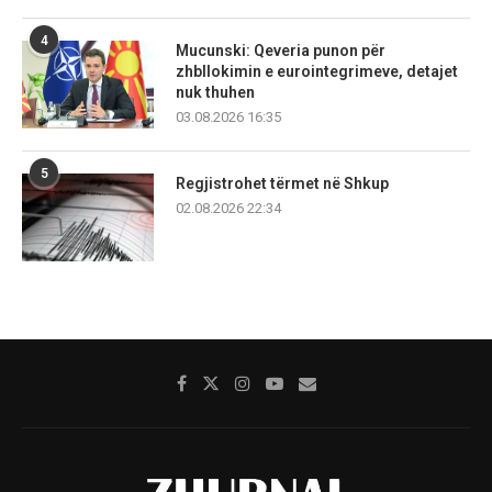
4
Mucunski: Qeveria punon për
zhbllokimin e eurointegrimeve, detajet
nuk thuhen
03.08.2026 16:35
5
Regjistrohet tërmet në Shkup
02.08.2026 22:34