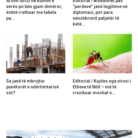
Arsim Idrizi në kulmin e
Editorial / Bisedimet pas
verës po bën gjum dimëror,
“perdeve” janë legjitime në
është rrethuar me tabela
diplomaci, por para
pa...
nënshkrimit patjetër të
ketë...
Sa janë të mbrojtur
Editorial / Kujdes nga virusi i
punëtorët e ndërtimtarisë
Etheve të Nilit – më të
sot?
rrezikuar moshat e...