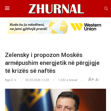
Zelensky i propozon Moskës
armëpushim energjetik në përgjigje
të krizës së naftës
A+
A-
Nga
D. V.
30.03.2026 12:20
1,032
e lexuar