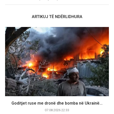
ARTIKUJ TË NDËRLIDHURA
Goditjet ruse me dronë dhe bomba në Ukrainë...
07.08.2026 22:33