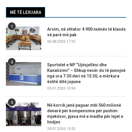
MË TË LEXUARA
1
Arsim, në shtator 4.900 nxënës të klasës
së parë më pak
06.08.2026 17:33
2
Sportelet e NP “Ujësjellësi dhe
Kanalizimi” – Shkup nesër do të punojnë
nga ora 7:30 deri në 15:30, e mërkura
është ditë jopune
05.01.2026 10:36
3
Në korrik janë paguar mbi 560 milionë
denarë për kompensime për pushim
mjekësor, pjesa më e madhe për lejet e
lindjes
28.07.2026 15:52