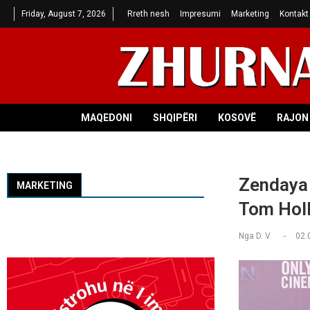
Friday, August 7, 2026
Rreth nesh
Impresumi
Marketing
Kontakt
MAQEDONI
SHQIPËRI
KOSOVË
RAJON 
Zendaya 
MARKETING
Tom Holla
Nga
D. V.
02.