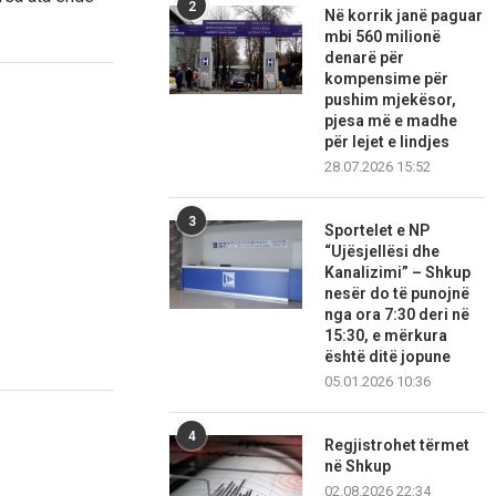
2
Në korrik janë paguar
mbi 560 milionë
denarë për
kompensime për
pushim mjekësor,
pjesa më e madhe
për lejet e lindjes
28.07.2026 15:52
3
Sportelet e NP
“Ujësjellësi dhe
Kanalizimi” – Shkup
nesër do të punojnë
nga ora 7:30 deri në
15:30, e mërkura
është ditë jopune
05.01.2026 10:36
4
Regjistrohet tërmet
në Shkup
02.08.2026 22:34