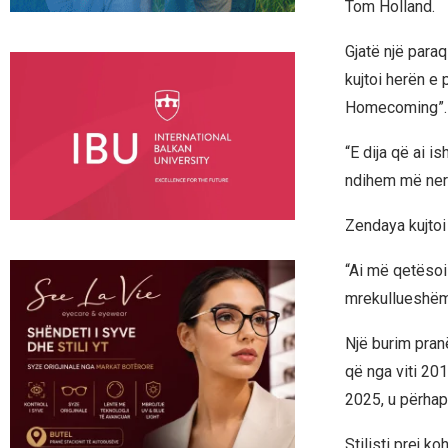
Tom Holland.
Gjatë një para
kujtoi herën e 
Homecoming”.
“E dija që ai 
ndihem më nervo
Zendaya kujtoi 
“Ai më qetësoi 
mrekullueshëm 
Një burim pranë
që nga viti 2017
2025, u përhap
Stilisti prej k