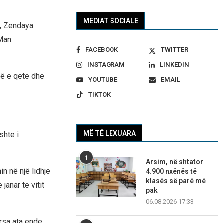
MEDIAT SOCIALE
”, Zendaya
Man:
FACEBOOK
TWITTER
INSTAGRAM
LINKEDIN
më e qetë dhe
YOUTUBE
EMAIL
TIKTOK
MË TË LEXUARA
shte i
1
Arsim, në shtator
n në një lidhje
4.900 nxënës të
klasës së parë më
janar të vitit
pak
06.08.2026 17:33
ërsa ata ende