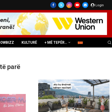
Login
HOWBIZZ
KULTURË
+ MË TEPËR…
 të parë