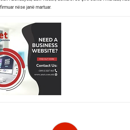
firmuar nëse janë martuar.