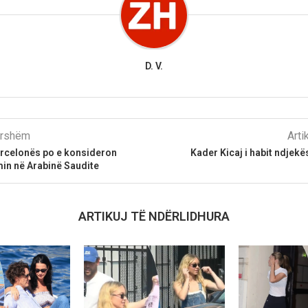
D. V.
parshëm
Arti
arcelonës po e konsideron
Kader Kicaj i habit ndjekës
min në Arabinë Saudite
ARTIKUJ TË NDËRLIDHURA