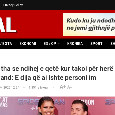
Privacy Policy
/ BOTA
EKONOMI
ED / OP
KRONIKA
SPORT
S
tha se ndihej e qetë kur takoi për herë
nd: E dija që ai ishte personi im
A+
A-
04.2026 12:24
1,351
e lexuar