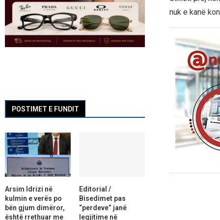
nuk e kanë kon
POSTIMET E FUNDIT
Arsim Idrizi në
Editorial /
kulmin e verës po
Bisedimet pas
bën gjum dimëror,
“perdeve” janë
është rrethuar me
legjitime në