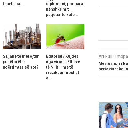
tabela pa...
diplomaci, por para
nënshkrimit
patjetër të ketë...
Artikulli i më
Sa janë të mbrojtur
Editorial / Kujdes
punëtorët e
nga virusi i Etheve
Mesfushori i B
ndërtimtarisë sot?
të Nilit – më të
seriozisht kali
rrezikuar moshat
e...