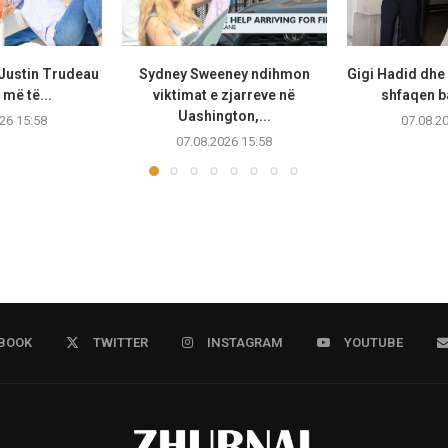
 Justin Trudeau
Sydney Sweeney ndihmon
Gigi Hadid dhe
më të...
viktimat e zjarreve në
shfaqen b
Uashington,...
26 15:58
07.08.2
07.08.2026 15:58
BOOK
TWITTER
INSTAGRAM
YOUTUBE