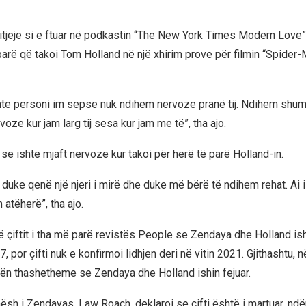
qitjeje si e ftuar në podkastin “The New York Times Modern Love
parë që takoi Tom Holland në një xhirim prove për filmin “Spider-
ishte personi im sepse nuk ndihem nervoze pranë tij. Ndihem shu
ze kur jam larg tij sesa kur jam me të”, tha ajo.
se ishte mjaft nervoze kur takoi për herë të parë Holland-in.
duke qenë një njeri i mirë dhe duke më bërë të ndihem rehat. Ai i
atëherë”, tha ajo.
 çiftit i tha më parë revistës People se Zendaya dhe Holland ishi
, por çifti nuk e konfirmoi lidhjen deri në vitin 2021. Gjithashtu, në 
ën thashetheme se Zendaya dhe Holland ishin fejuar.
ohësh i Zendayas, Law Roach, deklaroi se çifti është i martuar, nd