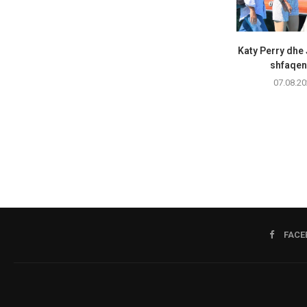
Katy Perry dhe
shfaqen 
07.08.20
FACE