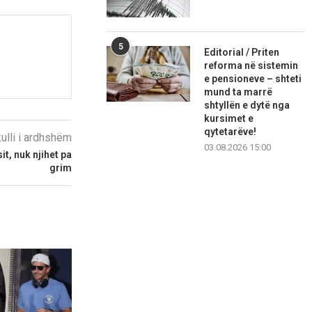
5
Editorial / Priten
reforma në sistemin
e pensioneve – shteti
mund ta marrë
shtyllën e dytë nga
kursimet e
qytetarëve!
kulli i ardhshëm
03.08.2026 15:00
it, nuk njihet pa
grim