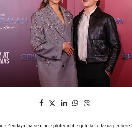
ane Zendaya tha se u ndje plotësisht e qetë kur u takua për herë