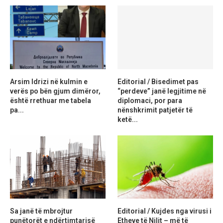
Arsim Idrizi në kulmin e
Editorial / Bisedimet pas
verës po bën gjum dimëror,
“perdeve” janë legjitime në
është rrethuar me tabela
diplomaci, por para
pa...
nënshkrimit patjetër të
ketë...
Sa janë të mbrojtur
Editorial / Kujdes nga virusi i
punëtorët e ndërtimtarisë
Etheve të Nilit – më të