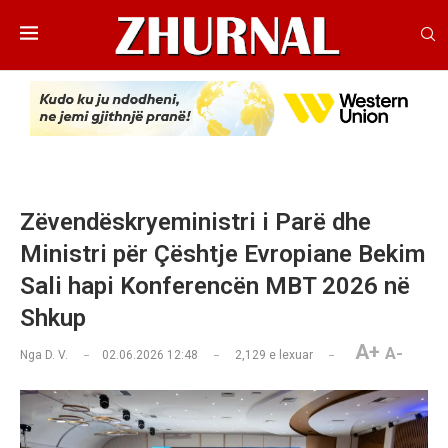
Zëvendëskryeministri i Parë dhe
Ministri për Çështje Evropiane Bekim
Sali hapi Konferencën MBT 2026 në
Shkup
A+
A-
Nga
D. V.
02.06.2026 12:48
2,129
e lexuar