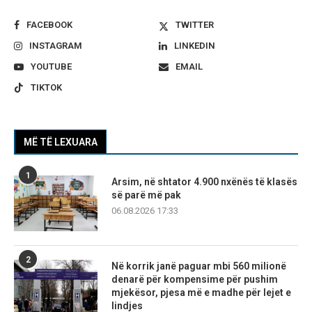
FACEBOOK
TWITTER
INSTAGRAM
LINKEDIN
YOUTUBE
EMAIL
TIKTOK
MË TË LEXUARA
1
Arsim, në shtator 4.900 nxënës të klasës
së parë më pak
06.08.2026 17:33
2
Në korrik janë paguar mbi 560 milionë
denarë për kompensime për pushim
mjekësor, pjesa më e madhe për lejet e
lindjes