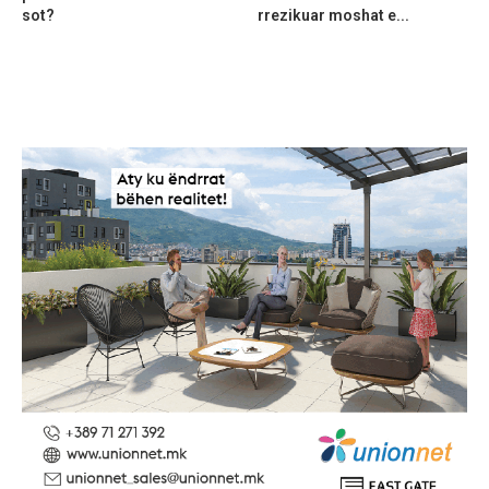
sot?
rrezikuar moshat e...