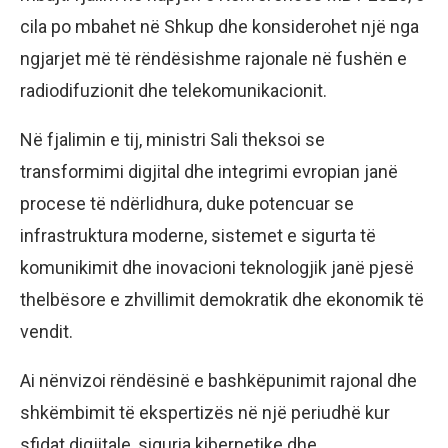
cila po mbahet në Shkup dhe konsiderohet një nga
ngjarjet më të rëndësishme rajonale në fushën e
radiodifuzionit dhe telekomunikacionit.
Në fjalimin e tij, ministri Sali theksoi se
transformimi digjital dhe integrimi evropian janë
procese të ndërlidhura, duke potencuar se
infrastruktura moderne, sistemet e sigurta të
komunikimit dhe inovacioni teknologjik janë pjesë
thelbësore e zhvillimit demokratik dhe ekonomik të
vendit.
Ai nënvizoi rëndësinë e bashkëpunimit rajonal dhe
shkëmbimit të ekspertizës në një periudhë kur
sfidat digjitale, siguria kibernetike dhe