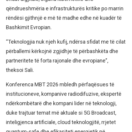
qëndrueshmëria e infrastrukturës kritike po marrin
rëndësi gjithnjë e më të madhe edhe në kuadër të
Bashkimit Evropian.
“Teknologjia nuk njeh kufij, ndërsa sfidat me të cilat
përballemi kërkojnë zgjidhje të përbashkëta dhe
partneritete të forta rajonale dhe evropiane”,
theksoi Sali.
Konferenca MBT 2026 mbledh përfaqësues të
institucioneve, kompanive radiodifuzive, ekspertë
ndërkombëtarë dhe kompani lider në teknologji,
duke trajtuar temat më aktuale si 5G Broadcast,
inteligjenca artificiale, cloud teknologjitë, rrjetet
quantum-safe dhe efikasiteti energjetik në