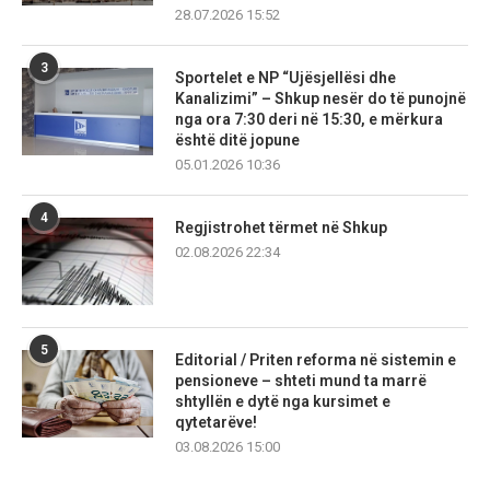
28.07.2026 15:52
3
Sportelet e NP “Ujësjellësi dhe
Kanalizimi” – Shkup nesër do të punojnë
nga ora 7:30 deri në 15:30, e mërkura
është ditë jopune
05.01.2026 10:36
4
Regjistrohet tërmet në Shkup
02.08.2026 22:34
5
Editorial / Priten reforma në sistemin e
pensioneve – shteti mund ta marrë
shtyllën e dytë nga kursimet e
qytetarëve!
03.08.2026 15:00