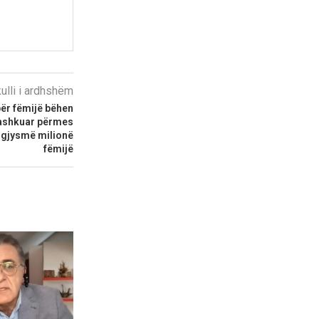
kulli i ardhshëm
për fëmijë bëhen
bashkuar përmes
 e gjysmë milionë
fëmijë