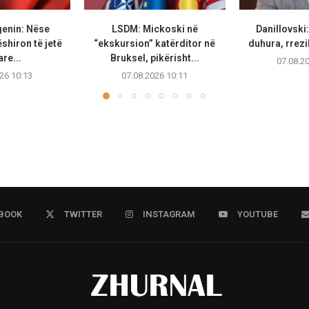
genin: Nëse
LSDM: Mickoski në
Danillovski
hiron të jetë
“ekskursion” katërditor në
duhura, rrezi
re...
Bruksel, pikërisht...
07.08.2
26 10:13
07.08.2026 10:11
BOOK
TWITTER
INSTAGRAM
YOUTUBE