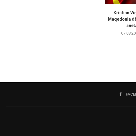
Kristian Vi
Maqedonia dës
anëta
07.08.20
FACE