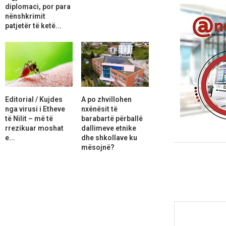
diplomaci, por para
nënshkrimit
patjetër të ketë...
Editorial / Kujdes
A po zhvillohen
nga virusi i Etheve
nxënësit të
të Nilit – më të
barabartë përballë
rrezikuar moshat
dallimeve etnike
e...
dhe shkollave ku
mësojnë?