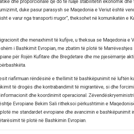
atike dhe proporcionale që do të ruajë stabilitetin ekonomik dhe
furnizimit, duke pasur parasysh se Maqedonia e Veriut është vend
sht e varur nga transporti rrugor”, theksohet në komunikatën e Ka
gracionit dhe menaxhimit të kufijve, u theksua se Maqedonia e V
eshëm i Bashkimit Evropian, me zbatim të plotë të Marrëveshjes
piane për Rojën Kufitare dhe Bregdetare dhe me pjesëmarrje akt
përbashkëta.
it riafirmuan rëndësinë e thellimit të bashkëpunimit në luftën ku
fikimit të drogës dhe kontrabandimit të migrantëve, si dhe forcim
informacionit dhe koordinimit operacional. Zëvendëskryeministri
ështje Evropiane Bekim Sali ritheksoi përkushtimin e Maqedonisë
plotë me standardet evropiane dhe avancimin e bashkëpunimit in
nëtarësimit të plotë në Bashkimin Evropian.