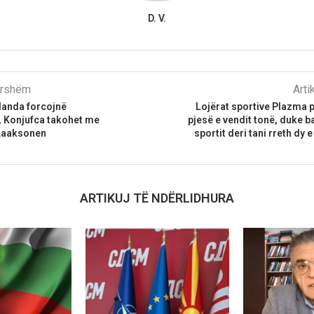
D. V.
parshëm
Arti
landa forcojnë
Lojërat sportive Plazma 
 Konjufca takohet me
pjesë e vendit tonë, duke 
Laaksonen
sportit deri tani rreth dy
ARTIKUJ TË NDËRLIDHURA