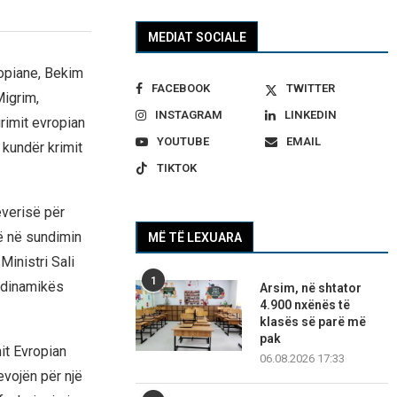
MEDIAT SOCIALE
opiane, Bekim
FACEBOOK
TWITTER
Migrim,
INSTAGRAM
LINKEDIN
grimit evropian
YOUTUBE
EMAIL
 kundër krimit
TIKTOK
everisë për
ë në sundimin
MË TË LEXUARA
Ministri Sali
1
e dinamikës
Arsim, në shtator
4.900 nxënës të
klasës së parë më
pak
it Evropian
06.08.2026 17:33
evojën për një