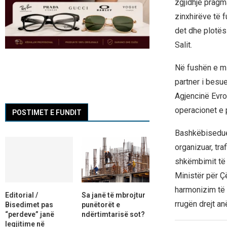
zgjidhje pragm
zinxhirëve të 
det dhe plotësi
Salit.
Në fushën e mi
partner i besu
Agjencinë Evro
operacionet e 
POSTIMET E FUNDIT
Bashkëbisedues
organizuar, tra
shkëmbimit të 
Ministër për Ç
harmonizim të 
Editorial /
Sa janë të mbrojtur
rrugën drejt a
Bisedimet pas
punëtorët e
“perdeve” janë
ndërtimtarisë sot?
legjitime në