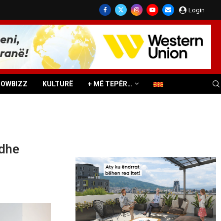
Login
HOWBIZZ
KULTURË
+ MË TEPËR…
 dhe