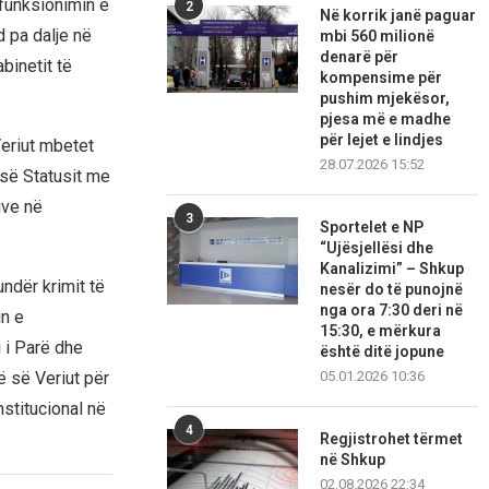
 funksionimin e
2
Në korrik janë paguar
 pa dalje në
mbi 560 milionë
denarë për
binetit të
kompensime për
pushim mjekësor,
pjesa më e madhe
për lejet e lindjes
eriut mbetet
28.07.2026 15:52
 së Statusit me
ive në
3
Sportelet e NP
“Ujësjellësi dhe
Kanalizimi” – Shkup
ndër krimit të
nesër do të punojnë
nga ora 7:30 deri në
in e
15:30, e mërkura
 i Parë dhe
është ditë jopune
 së Veriut për
05.01.2026 10:36
stitucional në
4
Regjistrohet tërmet
në Shkup
02.08.2026 22:34