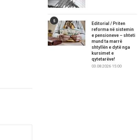
5
Editorial / Priten
reforma në sistemin
e pensioneve – shteti
mund ta marrë
shtyllën e dytë nga
kursimet e
qytetarëve!
03.08.2026 15:00