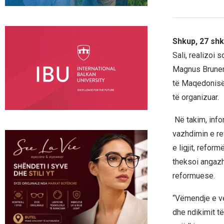
Shkup, 27 sh
Sali, realizoi
Magnus Bruner, 
të Maqedonisë 
të organizuar.
Në takim, infor
vazhdimin e re
e ligjit, refor
theksoi angazh
reformuese.
“Vëmendje e ve
dhe ndikimit të