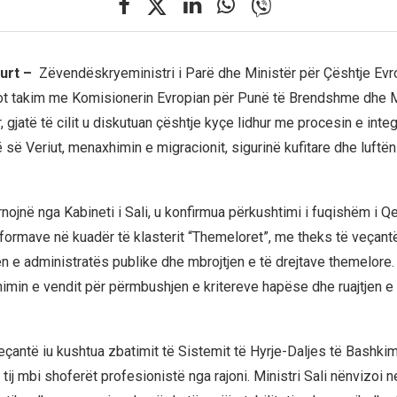
kurt –
Zëvendëskryeministri i Parë dhe Ministër për Çështje Evr
 sot takim me Komisionerin Evropian për Punë të Brendshme dhe 
gjatë të cilit u diskutuan çështje kyçe lidhur me procesin e inte
së Veriut, menaxhimin e migracionit, sigurinë kufitare dhe luftën
nojnë nga Kabineti i Sali, u konfirmua përkushtimi i fuqishëm i Q
formave në kuadër të klasterit “Themeloret”, me theks të veçant
mën e administratës publike dhe mbrojtjen e të drejtave themelore. 
imin e vendit për përmbushjen e kritereve hapëse dhe ruajtjen 
çantë iu kushtua zbatimit të Sistemit të Hyrje-Daljes të Bashkim
 tij mbi shoferët profesionistë nga rajoni. Ministri Sali nënvizoi n