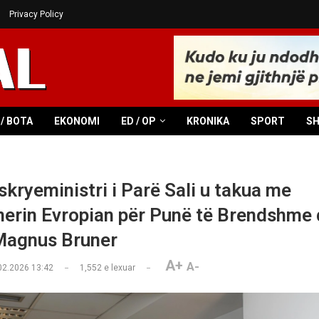
Privacy Policy
/ BOTA
EKONOMI
ED / OP
KRONIKA
SPORT
S
kryeministri i Parë Sali u takua me
erin Evropian për Punë të Brendshme
Magnus Bruner
A+
A-
02.2026 13:42
1,552
e lexuar