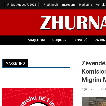
Friday, August 7, 2026
Rreth nesh
Impresumi
Marketing
Kontakt
MAQEDONI
SHQIPËRI
KOSOVË
RAJON 
Zëvendës
MARKETING
Komision
Migrim 
Nga
D. V.
27.