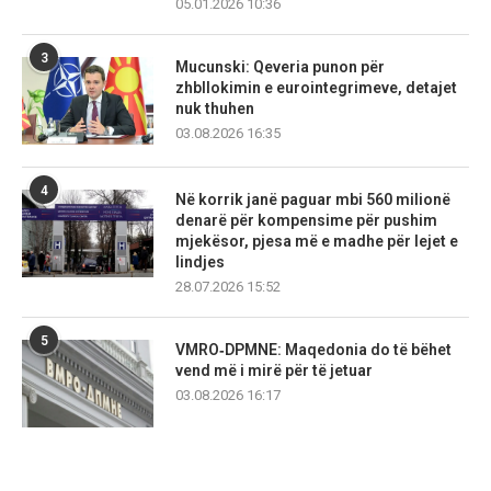
05.01.2026 10:36
3
Mucunski: Qeveria punon për
zhbllokimin e eurointegrimeve, detajet
nuk thuhen
03.08.2026 16:35
4
Në korrik janë paguar mbi 560 milionë
denarë për kompensime për pushim
mjekësor, pjesa më e madhe për lejet e
lindjes
28.07.2026 15:52
5
VMRO‑DPMNE: Maqedonia do të bëhet
vend më i mirë për të jetuar
03.08.2026 16:17