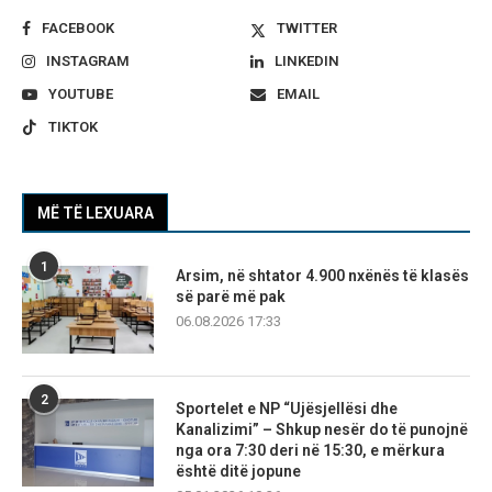
FACEBOOK
TWITTER
INSTAGRAM
LINKEDIN
YOUTUBE
EMAIL
TIKTOK
MË TË LEXUARA
1
Arsim, në shtator 4.900 nxënës të klasës
së parë më pak
06.08.2026 17:33
2
Sportelet e NP “Ujësjellësi dhe
Kanalizimi” – Shkup nesër do të punojnë
nga ora 7:30 deri në 15:30, e mërkura
është ditë jopune