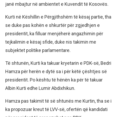
janë mbajtur në ambientet e Kuvendit të Kosovës.
Kurti në Këshillin e Përgjithshëm të kësaj partie, tha
se duke pas kohën e shkurtër për zgjedhjen e
presidentit, ka filluar menjëherë angazhimin për
tejkalimin e kësaj sfide, duke nis takimin me
subjektet politike parlamentare.
Të shtunën, Kurti ka takuar kryetarin e PDK-së, Bedri
Hamza për herën e dytë sa i për këtë çështjes së
presidentit. Po kështu të hënën ka për të takuar
Albin Kurti edhe Lumir Abdixhikun.
Hamza pas takimit të së shtunës me Kurtin, tha se i
ka propozuar kreut të LVV-së, ofertën që kandidati