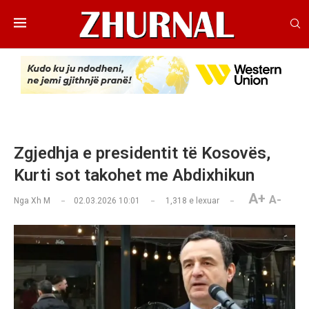
Zgjedhja e presidentit të Kosovës,
Kurti sot takohet me Abdixhikun
A+
A-
Nga
Xh M
02.03.2026 10:01
1,318
e lexuar