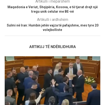
Artikulli i mëparshëm
Maqedonia e Veriut, Shqipëria, Kosova, e të tjerat drejt një
tregu unik celular me BE-në
Artikulli i ardhshëm
​Sulmi në Iran: Humbin jetën vajza të pafajshme, mes tyre 20
volejbolliste
ARTIKUJ TË NDËRLIDHURA