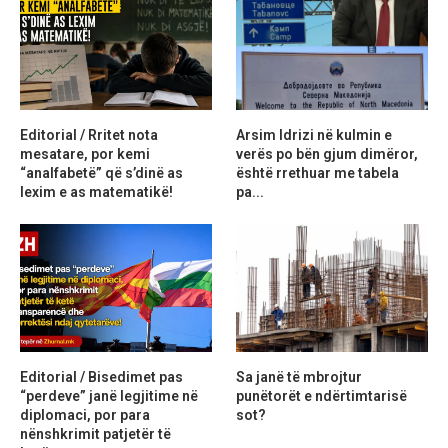
Editorial / Rritet nota
Arsim Idrizi në kulmin e
mesatare, por kemi
verës po bën gjum dimëror,
“analfabetë” që s’dinë as
është rrethuar me tabela
lexim e as matematikë!
pa...
Editorial / Bisedimet pas
Sa janë të mbrojtur
“perdeve” janë legjitime në
punëtorët e ndërtimtarisë
diplomaci, por para
sot?
nënshkrimit patjetër të