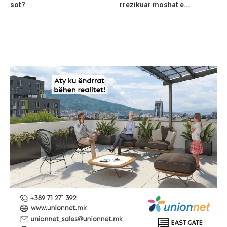
sot?
rrezikuar moshat e...