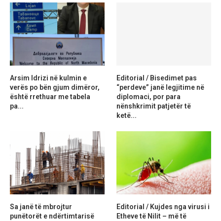
Arsim Idrizi në kulmin e
Editorial / Bisedimet pas
verës po bën gjum dimëror,
“perdeve” janë legjitime në
është rrethuar me tabela
diplomaci, por para
pa...
nënshkrimit patjetër të
ketë...
Sa janë të mbrojtur
Editorial / Kujdes nga virusi i
punëtorët e ndërtimtarisë
Etheve të Nilit – më të