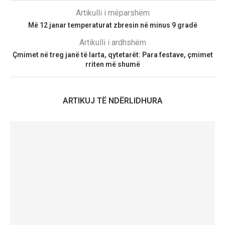
Artikulli i mëparshëm
Më 12 janar temperaturat zbresin në minus 9 gradë
Artikulli i ardhshëm
Çmimet në treg janë të larta, qytetarët: Para festave, çmimet
rriten më shumë
ARTIKUJ TË NDËRLIDHURA