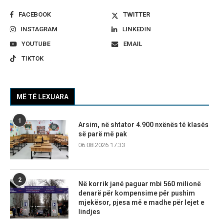
FACEBOOK
TWITTER
INSTAGRAM
LINKEDIN
YOUTUBE
EMAIL
TIKTOK
MË TË LEXUARA
1
Arsim, në shtator 4.900 nxënës të klasës
së parë më pak
06.08.2026 17:33
2
Në korrik janë paguar mbi 560 milionë
denarë për kompensime për pushim
mjekësor, pjesa më e madhe për lejet e
lindjes