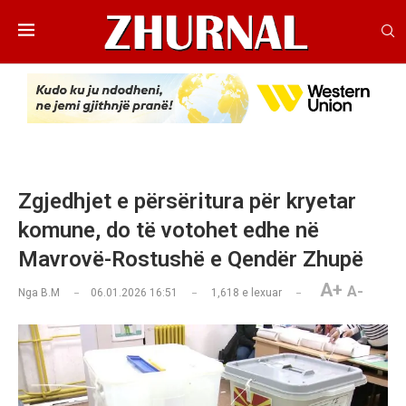
Zgjedhjet e përsëritura për kryetar
komune, do të votohet edhe në
Mavrovë-Rostushë e Qendër Zhupë
A+
A-
Nga
B.M
06.01.2026 16:51
1,618
e lexuar