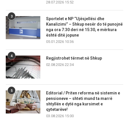
28.07.2026 15:52
3
Sportelet e NP “Ujësjellësi dhe
Kanalizimi” – Shkup nesër do të punojnë
nga ora 7:30 deri në 15:30, e mërkura
është ditë jopune
05.01.2026 10:36
4
Regjistrohet tërmet në Shkup
02.08.2026 22:34
5
Editorial / Priten reforma në sistemin e
pensioneve – shteti mund ta marrë
shtyllën e dytë nga kursimet e
qytetarëve!
03.08.2026 15:00