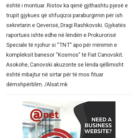
është i montuar. Ristov ka qenë gjithashtu pjesë e
trupit gjykues që shfuqizoi paraburgimin për ish
sekretarin e Qeverisë, Dragi Rashkovski. Gjykatës
raportues ishte edhe në lëndën e Prokurorisë
Speciale të njohur si “TNT” apo për rrënimin e
kompleksit banesor “Kosmos” të Fiat Canovskit.
Asokohe, Canovski akuzonte se lënda qëllimisht
është mbajtur në sirtar për të mos fituar
dëmshpërblim. /Alsat.mk