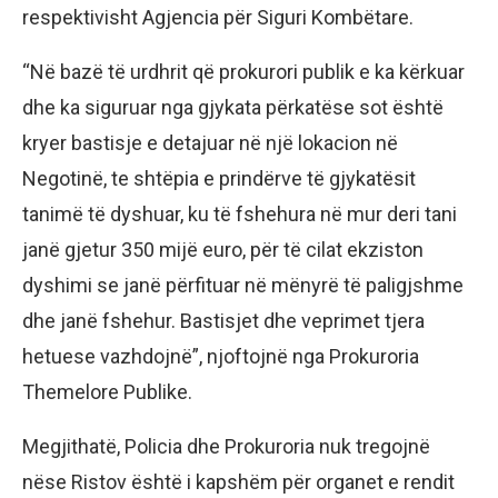
respektivisht Agjencia për Siguri Kombëtare.
“Në bazë të urdhrit që prokurori publik e ka kërkuar
dhe ka siguruar nga gjykata përkatëse sot është
kryer bastisje e detajuar në një lokacion në
Negotinë, te shtëpia e prindërve të gjykatësit
tanimë të dyshuar, ku të fshehura në mur deri tani
janë gjetur 350 mijë euro, për të cilat ekziston
dyshimi se janë përfituar në mënyrë të paligjshme
dhe janë fshehur. Bastisjet dhe veprimet tjera
hetuese vazhdojnë”, njoftojnë nga Prokuroria
Themelore Publike.
Megjithatë, Policia dhe Prokuroria nuk tregojnë
nëse Ristov është i kapshëm për organet e rendit