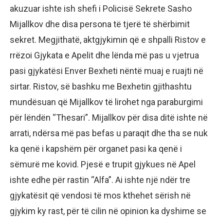
akuzuar ishte ish shefi i Policisë Sekrete Sasho
Mijallkov dhe disa persona të tjerë të shërbimit
sekret. Megjithatë, aktgjykimin që e shpalli Ristov e
rrëzoi Gjykata e Apelit dhe lënda më pas u vjetrua
pasi gjykatësi Enver Bexheti nëntë muaj e ruajti në
sirtar. Ristov, së bashku me Bexhetin gjithashtu
mundësuan që Mijallkov të lirohet nga paraburgimi
për lëndën “Thesari”. Mijallkov për disa ditë ishte në
arrati, ndërsa më pas befas u paraqit dhe tha se nuk
ka qenë i kapshëm për organet pasi ka qenë i
sëmurë me kovid. Pjesë e trupit gjykues në Apel
ishte edhe për rastin “Alfa”. Ai ishte një ndër tre
gjykatësit që vendosi të mos kthehet sërish në
gjykim ky rast, për të cilin në opinion ka dyshime se