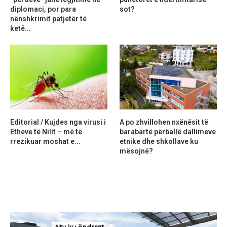
diplomaci, por para
sot?
nënshkrimit patjetër të
ketë...
Editorial / Kujdes nga virusi i
A po zhvillohen nxënësit të
Etheve të Nilit – më të
barabartë përballë dallimeve
rrezikuar moshat e...
etnike dhe shkollave ku
mësojnë?