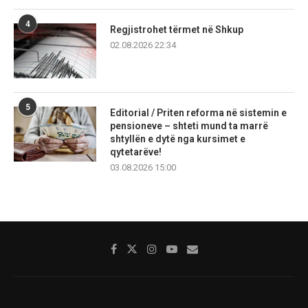
4
Regjistrohet tërmet në Shkup
02.08.2026 22:34
5
Editorial / Priten reforma në sistemin e
pensioneve – shteti mund ta marrë
shtyllën e dytë nga kursimet e
qytetarëve!
03.08.2026 15:00