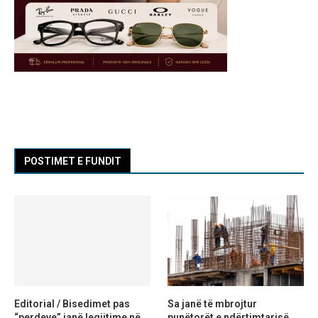
POSTIMET E FUNDIT
Editorial / Bisedimet pas
Sa janë të mbrojtur
“perdeve” janë legjitime në
punëtorët e ndërtimtarisë