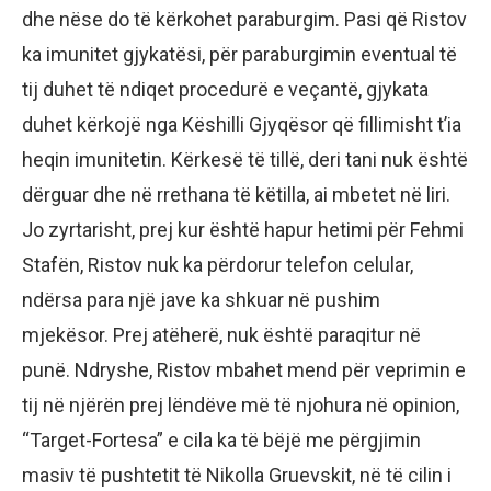
dhe nëse do të kërkohet paraburgim. Pasi që Ristov
ka imunitet gjykatësi, për paraburgimin eventual të
tij duhet të ndiqet procedurë e veçantë, gjykata
duhet kërkojë nga Këshilli Gjyqësor që fillimisht t’ia
heqin imunitetin. Kërkesë të tillë, deri tani nuk është
dërguar dhe në rrethana të këtilla, ai mbetet në liri.
Jo zyrtarisht, prej kur është hapur hetimi për Fehmi
Stafën, Ristov nuk ka përdorur telefon celular,
ndërsa para një jave ka shkuar në pushim
mjekësor. Prej atëherë, nuk është paraqitur në
punë. Ndryshe, Ristov mbahet mend për veprimin e
tij në njërën prej lëndëve më të njohura në opinion,
“Target-Fortesa” e cila ka të bëjë me përgjimin
masiv të pushtetit të Nikolla Gruevskit, në të cilin i