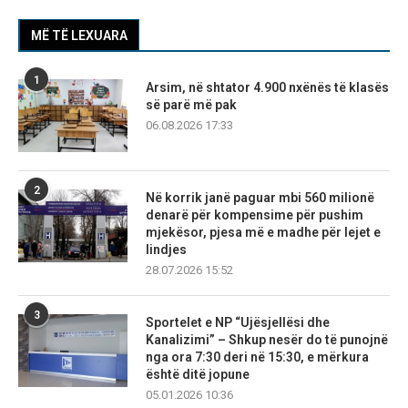
MË TË LEXUARA
1
Arsim, në shtator 4.900 nxënës të klasës
së parë më pak
06.08.2026 17:33
2
Në korrik janë paguar mbi 560 milionë
denarë për kompensime për pushim
mjekësor, pjesa më e madhe për lejet e
lindjes
28.07.2026 15:52
3
Sportelet e NP “Ujësjellësi dhe
Kanalizimi” – Shkup nesër do të punojnë
nga ora 7:30 deri në 15:30, e mërkura
është ditë jopune
05.01.2026 10:36