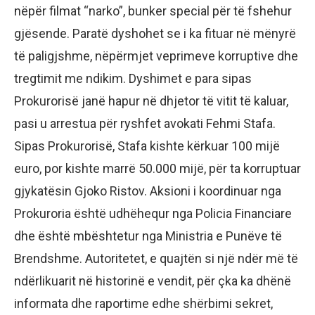
nëpër filmat “narko”, bunker special për të fshehur
gjësende. Paratë dyshohet se i ka fituar në mënyrë
të paligjshme, nëpërmjet veprimeve korruptive dhe
tregtimit me ndikim. Dyshimet e para sipas
Prokurorisë janë hapur në dhjetor të vitit të kaluar,
pasi u arrestua për ryshfet avokati Fehmi Stafa.
Sipas Prokurorisë, Stafa kishte kërkuar 100 mijë
euro, por kishte marrë 50.000 mijë, për ta korruptuar
gjykatësin Gjoko Ristov. Aksioni i koordinuar nga
Prokuroria është udhëhequr nga Policia Financiare
dhe është mbështetur nga Ministria e Punëve të
Brendshme. Autoritetet, e quajtën si një ndër më të
ndërlikuarit në historinë e vendit, për çka ka dhënë
informata dhe raportime edhe shërbimi sekret,