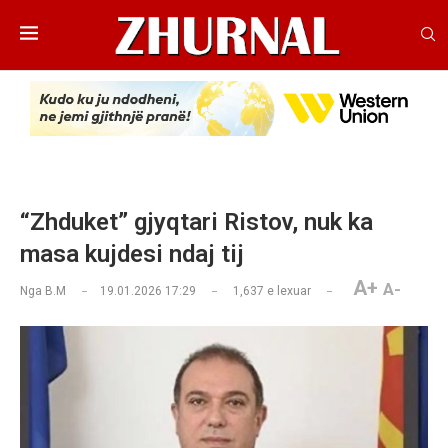
“Zhduket” gjyqtari Ristov, nuk ka
masa kujdesi ndaj tij
A+
A-
Nga
B.M
19.01.2026 17:29
1,637
e lexuar