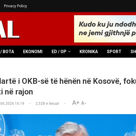
Privacy Policy
/ BOTA
EKONOMI
ED / OP
KRONIKA
SPORT
S
 lartë i OKB-së të hënën në Kosovë, fok
ti në rajon
A+
A-
.06.2026 16:19
2,528
e lexuar