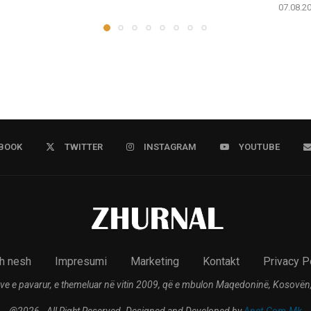
07.08.2
BOOK
TWITTER
INSTAGRAM
YOUTUBE
h nesh
Impresumi
Marketing
Kontakt
Privacy P
ve e pavarur, e themeluar në vitin 2009, që e mbulon Maqedoninë, Kosovën,