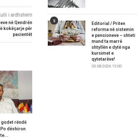
kulli i ardhshëm
5
eve në Qendrën
Editorial / Priten
jë kokëçarje për
reforma në sistemin
pacientët
e pensioneve – shteti
mund ta marrë
shtyllën e dytë nga
kursimet e
qytetarëve!
03.08.2026 15:00
i godet rëndë
Kurti i ofron PDK-së postin e
Raportohet s
 Po dëshiron
kryetarit të...
PDK-së pritet
te...
07.08.2026 21:16
07.08.2