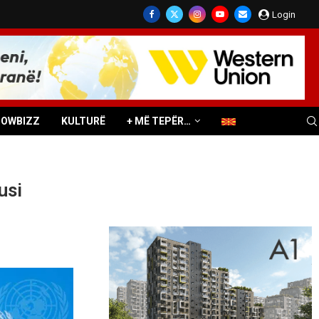
Login
HOWBIZZ
KULTURË
+ MË TEPËR…
usi