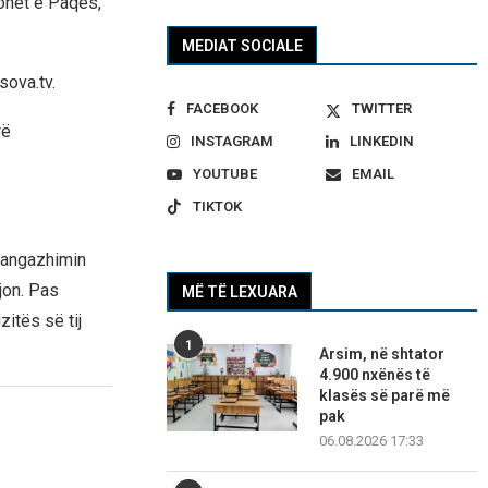
onet e Paqes,
MEDIAT SOCIALE
sova.tv.
FACEBOOK
TWITTER
rë
INSTAGRAM
LINKEDIN
YOUTUBE
EMAIL
TIKTOK
 angazhimin
jon. Pas
MË TË LEXUARA
itës së tij
1
Arsim, në shtator
4.900 nxënës të
klasës së parë më
pak
06.08.2026 17:33