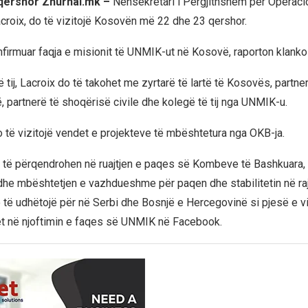
 qershor Zhurnal.mk –
Nënsekretari i Përgjithshëm për Operaci
croix, do të vizitojë Kosovën më 22 dhe 23 qershor.
nfirmuar faqja e misionit të UNMIK-ut në Kosovë, raporton klanko
ë tij, Lacroix do të takohet me zyrtarë të lartë të Kosovës, partne
 partnerë të shoqërisë civile dhe kolegë të tij nga UNMIK-u.
do të vizitojë vendet e projekteve të mbështetura nga OKB-ja.
 të përqendrohen në ruajtjen e paqes së Kombeve të Bashkuara,
e mbështetjen e vazhdueshme për paqen dhe stabilitetin në ra
 të udhëtojë për në Serbi dhe Bosnjë e Hercegovinë si pjesë e viz
het në njoftimin e faqes së UNMIK në Facebook.