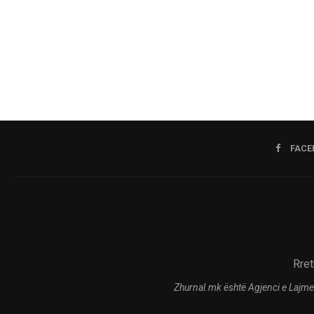
FACE
Rret
Zhurnal.mk është Agjenci e Lajme