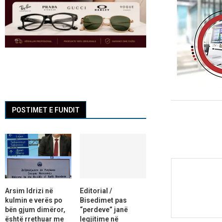
POSTIMET E FUNDIT
Arsim Idrizi në
Editorial /
kulmin e verës po
Bisedimet pas
bën gjum dimëror,
“perdeve” janë
është rrethuar me
legjitime në