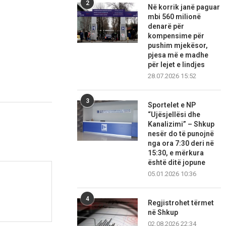
2
Në korrik janë paguar
mbi 560 milionë
denarë për
kompensime për
pushim mjekësor,
pjesa më e madhe
për lejet e lindjes
28.07.2026 15:52
3
Sportelet e NP
“Ujësjellësi dhe
Kanalizimi” – Shkup
nesër do të punojnë
nga ora 7:30 deri në
15:30, e mërkura
është ditë jopune
05.01.2026 10:36
4
Regjistrohet tërmet
në Shkup
02.08.2026 22:34