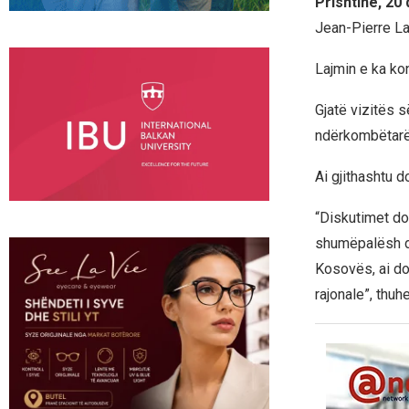
Prishtinë, 20
Jean-Pierre La
Lajmin e ka ko
Gjatë vizitës s
ndërkombëtarë,
Ai gjithashtu 
“Diskutimet do
shumëpalësh dh
Kosovës, ai do
rajonale”, thu