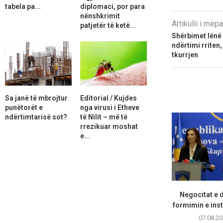
tabela pa...
diplomaci, por para
nënshkrimit
Artikulli i më
patjetër të ketë...
Shërbimet lënë 
ndërtimi rriten,
tkurrjen
Sa janë të mbrojtur
Editorial / Kujdes
punëtorët e
nga virusi i Etheve
ndërtimtarisë sot?
të Nilit – më të
rrezikuar moshat
e...
Negocitat e 
formimin e inst
07.08.20