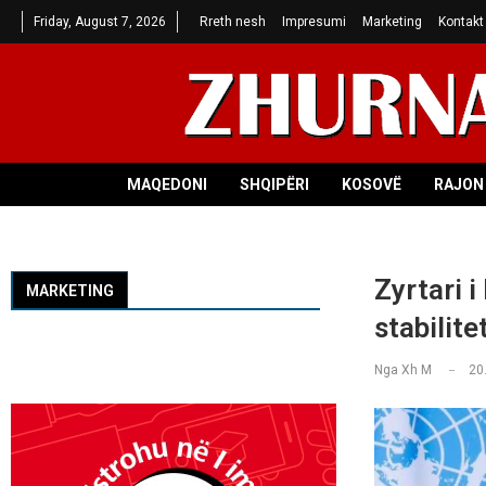
Friday, August 7, 2026
Rreth nesh
Impresumi
Marketing
Kontakt
MAQEDONI
SHQIPËRI
KOSOVË
RAJON 
Zyrtari i
MARKETING
stabilite
Nga
Xh M
20