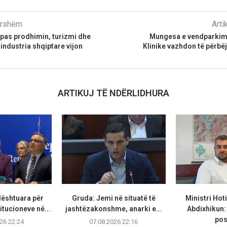
parshëm
Arti
pas prodhimin, turizmi dhe
Mungesa e vendparkim
 industria shqiptare vijon
Klinike vazhdon të përbë
ARTIKUJ TË NDËRLIDHURA
dështuara për
Gruda: Jemi në situatë të
Ministri Hot
itucioneve në...
jashtëzakonshme, anarki e...
Abdixhikun:
pos
26 22:24
07.08.2026 22:16