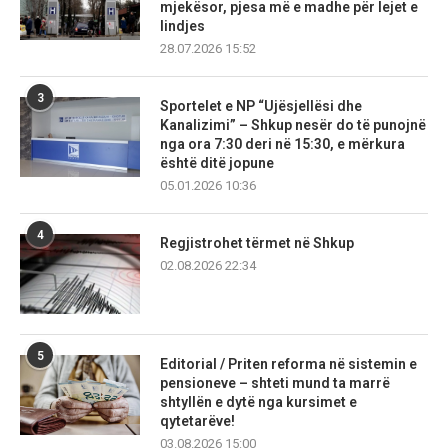
mjekësor, pjesa më e madhe për lejet e
lindjes
28.07.2026 15:52
3
Sportelet e NP “Ujësjellësi dhe
Kanalizimi” – Shkup nesër do të punojnë
nga ora 7:30 deri në 15:30, e mërkura
është ditë jopune
05.01.2026 10:36
4
Regjistrohet tërmet në Shkup
02.08.2026 22:34
5
Editorial / Priten reforma në sistemin e
pensioneve – shteti mund ta marrë
shtyllën e dytë nga kursimet e
qytetarëve!
03.08.2026 15:00