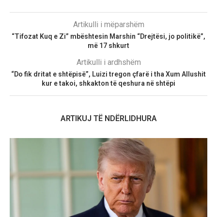
Artikulli i mëparshëm
“Tifozat Kuq e Zi” mbështesin Marshin “Drejtësi, jo politikë”,
më 17 shkurt
Artikulli i ardhshëm
“Do fik dritat e shtëpisë”, Luizi tregon çfarë i tha Xum Allushit
kur e takoi, shkakton të qeshura në shtëpi
ARTIKUJ TË NDËRLIDHURA