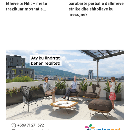
Etheve të Nilit – më të
barabartë përballë dallimeve
rrezikuar moshat e...
etnike dhe shkollave ku
mësojnë?