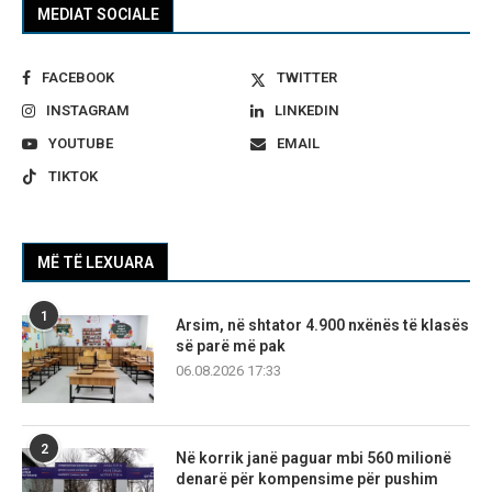
MEDIAT SOCIALE
FACEBOOK
TWITTER
INSTAGRAM
LINKEDIN
YOUTUBE
EMAIL
TIKTOK
MË TË LEXUARA
1
Arsim, në shtator 4.900 nxënës të klasës
së parë më pak
06.08.2026 17:33
2
Në korrik janë paguar mbi 560 milionë
denarë për kompensime për pushim