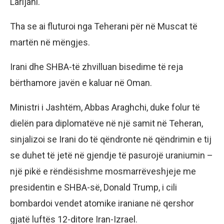
Larijani.
Tha se ai fluturoi nga Teherani për në Muscat të
martën në mëngjes.
Irani dhe SHBA-të zhvilluan bisedime të reja
bërthamore javën e kaluar në Oman.
Ministri i Jashtëm, Abbas Araghchi, duke folur të
dielën para diplomatëve në një samit në Teheran,
sinjalizoi se Irani do të qëndronte në qëndrimin e tij
se duhet të jetë në gjendje të pasurojë uraniumin –
një pikë e rëndësishme mosmarrëveshjeje me
presidentin e SHBA-së, Donald Trump, i cili
bombardoi vendet atomike iraniane në qershor
gjatë luftës 12-ditore Iran-Izrael.