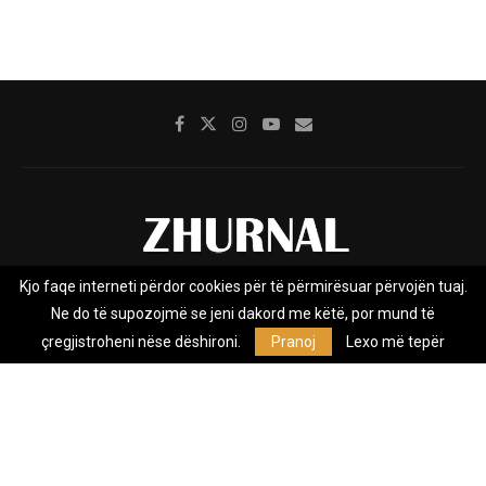
Kjo faqe interneti përdor cookies për të përmirësuar përvojën tuaj.
Rreth nesh
Impresumi
Marketing
Kontakt
Ne do të supozojmë se jeni dakord me këtë, por mund të
Privacy Policy
çregjistroheni nëse dëshironi.
Pranoj
Lexo më tepër
Zhurnal.mk është Agjenci e Lajmeve e pavarur, e themeluar në vitin
2009, që e mbulon Maqedoninë, Kosovën, Shqipërinë edhe lajmet
nga bota.
@2026 - All Right Reserved. Designed and Developed by
Anet.Com.Mk