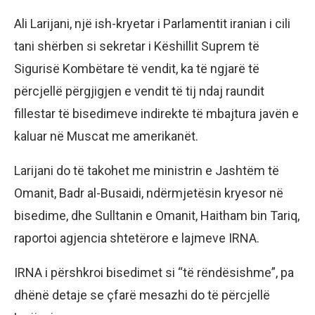
Ali Larijani, një ish-kryetar i Parlamentit iranian i cili
tani shërben si sekretar i Këshillit Suprem të
Sigurisë Kombëtare të vendit, ka të ngjarë të
përcjellë përgjigjen e vendit të tij ndaj raundit
fillestar të bisedimeve indirekte të mbajtura javën e
kaluar në Muscat me amerikanët.
Larijani do të takohet me ministrin e Jashtëm të
Omanit, Badr al-Busaidi, ndërmjetësin kryesor në
bisedime, dhe Sulltanin e Omanit, Haitham bin Tariq,
raportoi agjencia shtetërore e lajmeve IRNA.
IRNA i përshkroi bisedimet si “të rëndësishme”, pa
dhënë detaje se çfarë mesazhi do të përcjellë