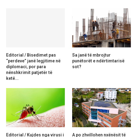
Editorial / Bisedimet pas
Sa janë të mbrojtur
“perdeve” janë legjitime në
punëtorët e ndërtimtarisë
diplomaci, por para
sot?
nënshkrimit patjetër të
ketë...
Editorial / Kujdes nga virusi i
A po zhvillohen nxënësit të