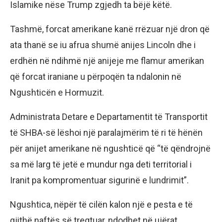
Islamike nëse Trump zgjedh ta bëjë këtë.
Tashmë, forcat amerikane kanë rrëzuar një dron që
ata thanë se iu afrua shumë anijes Lincoln dhe i
erdhën në ndihmë një anijeje me flamur amerikan
që forcat iraniane u përpoqën ta ndalonin në
Ngushticën e Hormuzit.
Administrata Detare e Departamentit të Transportit
të SHBA-së lëshoi një paralajmërim të ri të hënën
për anijet amerikane në ngushticë që “të qëndrojnë
sa më larg të jetë e mundur nga deti territorial i
Iranit pa kompromentuar sigurinë e lundrimit”.
Ngushtica, nëpër të cilën kalon një e pesta e të
gjithë naftës së tregtuar, ndodhet në ujërat