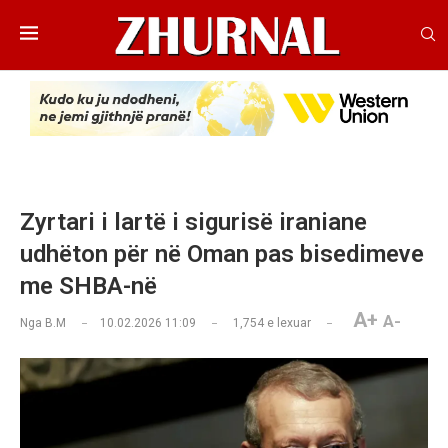
Zyrtari i lartë i sigurisë iraniane
udhëton për në Oman pas bisedimeve
me SHBA-në
A+
A-
Nga
B.M
10.02.2026 11:09
1,754
e lexuar