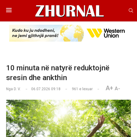
10 minuta në natyrë reduktojnë
sresin dhe ankthin
A+
A-
Nga
D. V.
06.07.2026 09:18
961
e lexuar