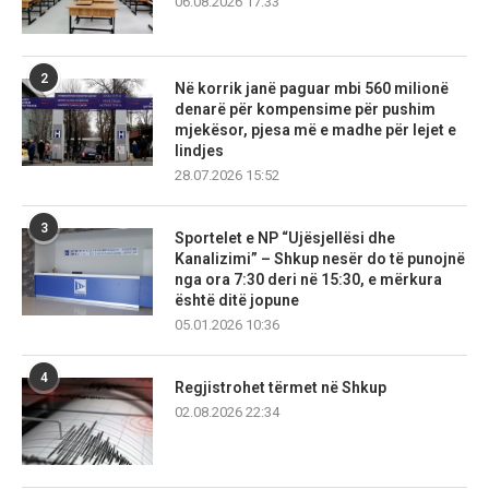
06.08.2026 17:33
2
Në korrik janë paguar mbi 560 milionë
denarë për kompensime për pushim
mjekësor, pjesa më e madhe për lejet e
lindjes
28.07.2026 15:52
3
Sportelet e NP “Ujësjellësi dhe
Kanalizimi” – Shkup nesër do të punojnë
nga ora 7:30 deri në 15:30, e mërkura
është ditë jopune
05.01.2026 10:36
4
Regjistrohet tërmet në Shkup
02.08.2026 22:34