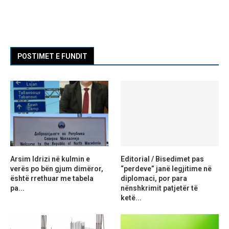
POSTIMET E FUNDIT
Arsim Idrizi në kulmin e
Editorial / Bisedimet pas
verës po bën gjum dimëror,
“perdeve” janë legjitime në
është rrethuar me tabela
diplomaci, por para
pa...
nënshkrimit patjetër të
ketë...