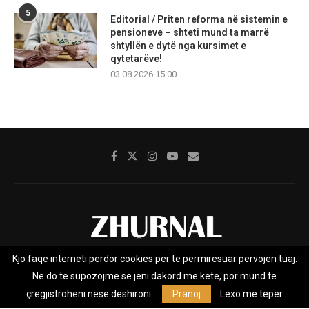
5
Editorial / Priten reforma në sistemin e
pensioneve – shteti mund ta marrë
shtyllën e dytë nga kursimet e
qytetarëve!
03.08.2026 15:00
Kjo faqe interneti përdor cookies për të përmirësuar përvojën tuaj.
Rreth nesh
Impresumi
Marketing
Kontakt
Ne do të supozojmë se jeni dakord me këtë, por mund të
Privacy Policy
çregjistroheni nëse dëshironi.
Pranoj
Lexo më tepër
Zhurnal.mk është Agjenci e Lajmeve e pavarur, e themeluar në vitin