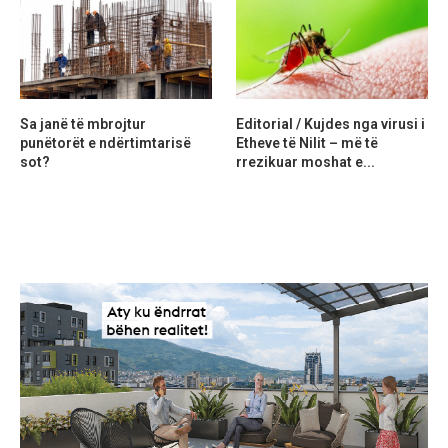
Sa janë të mbrojtur
Editorial / Kujdes nga virusi i
punëtorët e ndërtimtarisë
Etheve të Nilit – më të
sot?
rrezikuar moshat e...