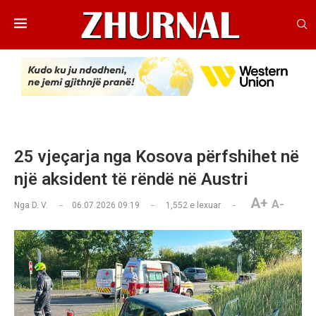
25 vjeçarja nga Kosova përfshihet në
një aksident të rëndë në Austri
A+
A-
Nga
D. V.
06.07.2026 09:19
1,552
e lexuar