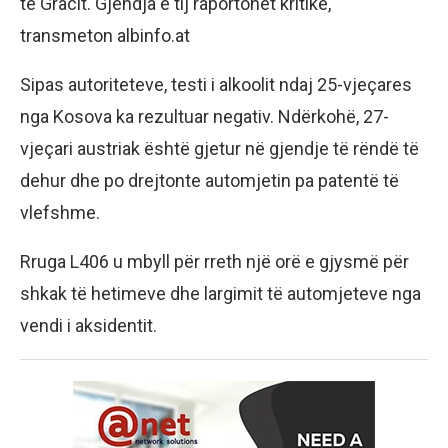
të Gracit. Gjendja e tij raportohet kritike,
transmeton albinfo.at
Sipas autoriteteve, testi i alkoolit ndaj 25-vjeçares
nga Kosova ka rezultuar negativ. Ndërkohë, 27-
vjeçari austriak është gjetur në gjendje të rëndë të
dehur dhe po drejtonte automjetin pa patentë të
vlefshme.
Rruga L406 u mbyll për rreth një orë e gjysmë për
shkak të hetimeve dhe largimit të automjeteve nga
vendi i aksidentit.