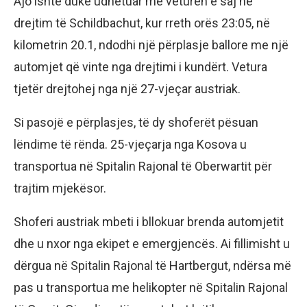
Ajo ishte duke udhëtuar me veturën e saj në
drejtim të Schildbachut, kur rreth orës 23:05, në
kilometrin 20.1, ndodhi një përplasje ballore me një
automjet që vinte nga drejtimi i kundërt. Vetura
tjetër drejtohej nga një 27-vjeçar austriak.
Si pasojë e përplasjes, të dy shoferët pësuan
lëndime të rënda. 25-vjeçarja nga Kosova u
transportua në Spitalin Rajonal të Oberwartit për
trajtim mjekësor.
Shoferi austriak mbeti i bllokuar brenda automjetit
dhe u nxor nga ekipet e emergjencës. Ai fillimisht u
dërgua në Spitalin Rajonal të Hartbergut, ndërsa më
pas u transportua me helikopter në Spitalin Rajonal