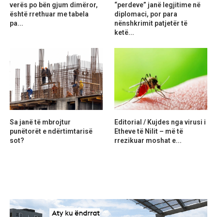
verës po bën gjum dimëror,
“perdeve” janë legjitime në
është rrethuar me tabela
diplomaci, por para
pa...
nënshkrimit patjetër të
ketë...
Sa janë të mbrojtur
Editorial / Kujdes nga virusi i
punëtorët e ndërtimtarisë
Etheve të Nilit – më të
sot?
rrezikuar moshat e...