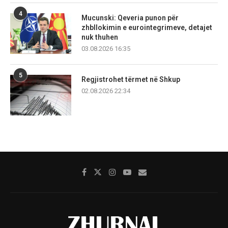
4
Mucunski: Qeveria punon për
zhbllokimin e eurointegrimeve, detajet
nuk thuhen
03.08.2026 16:35
5
Regjistrohet tërmet në Shkup
02.08.2026 22:34