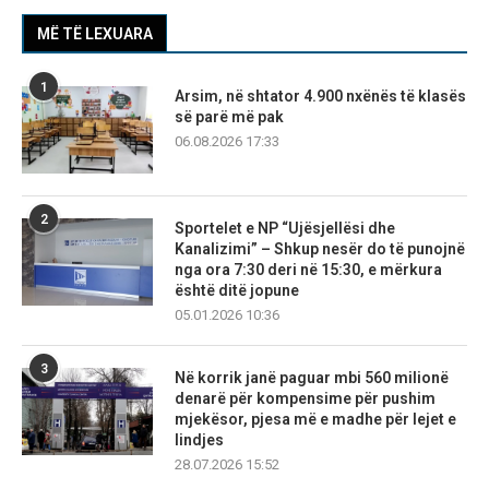
MË TË LEXUARA
1
Arsim, në shtator 4.900 nxënës të klasës
së parë më pak
06.08.2026 17:33
2
Sportelet e NP “Ujësjellësi dhe
Kanalizimi” – Shkup nesër do të punojnë
nga ora 7:30 deri në 15:30, e mërkura
është ditë jopune
05.01.2026 10:36
3
Në korrik janë paguar mbi 560 milionë
denarë për kompensime për pushim
mjekësor, pjesa më e madhe për lejet e
lindjes
28.07.2026 15:52