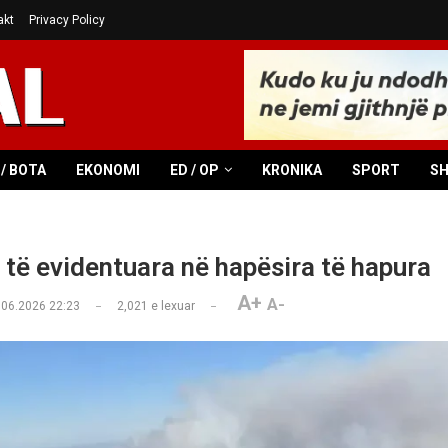
akt
Privacy Policy
/ BOTA
EKONOMI
ED / OP
KRONIKA
SPORT
S
e të evidentuara në hapësira të hapura
A+
A-
.06.2026 22:23
2,021
e lexuar