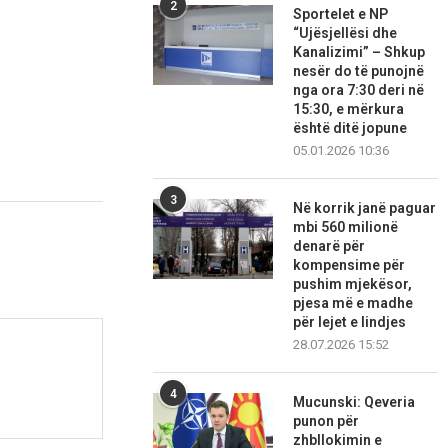
2
Sportelet e NP
“Ujësjellësi dhe
Kanalizimi” – Shkup
nesër do të punojnë
nga ora 7:30 deri në
15:30, e mërkura
është ditë jopune
05.01.2026 10:36
3
Në korrik janë paguar
mbi 560 milionë
denarë për
kompensime për
pushim mjekësor,
pjesa më e madhe
për lejet e lindjes
28.07.2026 15:52
4
Mucunski: Qeveria
punon për
zhbllokimin e