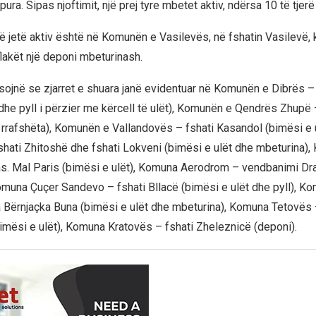
ura. Sipas njoftimit, një prej tyre mbetet aktiv, ndërsa 10 të tjerë
 të jetë aktiv është në Komunën e Vasilevës, në fshatin Vasilevë,
flakët një deponi mbeturinash.
jnë se zjarret e shuara janë evidentuar në Komunën e Dibrës – 
 dhe pyll i përzier me kërcell të ulët), Komunën e Qendrës Zhupë
 rrafshëta), Komunën e Vallandovës – fshati Kasandol (bimësi e
fshati Zhitoshë dhe fshati Lokveni (bimësi e ulët dhe mbeturina)
as. Mal Paris (bimësi e ulët), Komuna Aerodrom – vendbanimi D
omuna Çuçer Sandevo – fshati Bllacë (bimësi e ulët dhe pyll), K
a Bërnjaçka Buna (bimësi e ulët dhe mbeturina), Komuna Tetovës 
imësi e ulët), Komuna Kratovës – fshati Zheleznicë (deponi).