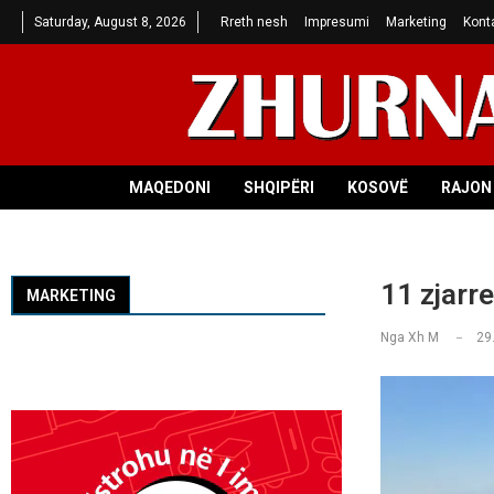
Saturday, August 8, 2026
Rreth nesh
Impresumi
Marketing
Kont
MAQEDONI
SHQIPËRI
KOSOVË
RAJON 
11 zjarr
MARKETING
Nga
Xh M
29