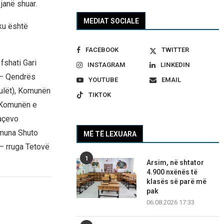
 janë shuar.
MEDIAT SOCIALE
 ku është
FACEBOOK
TWITTER
fshati Gari
INSTAGRAM
LINKEDIN
 – Qendrës
YOUTUBE
EMAIL
 ulët), Komunën
TIKTOK
, Komunën e
raçevo
omuna Shuto
MË TË LEXUARA
– rruga Tetovë
1
Arsim, në shtator
4.900 nxënës të
klasës së parë më
pak
06.08.2026 17:33