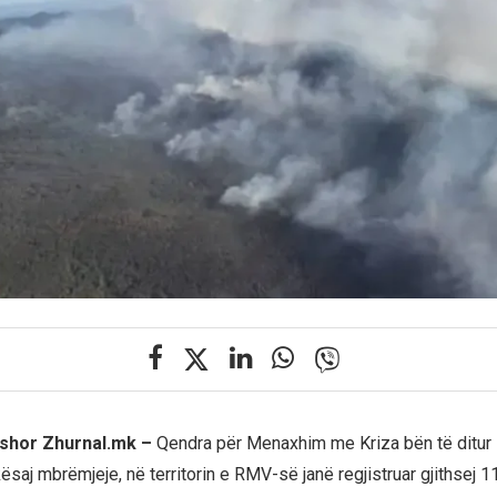
rshor Zhurnal.mk –
Qendra për Menaxhim me Kriza bën të ditur 
ësaj mbrëmjeje, në territorin e RMV-së janë regjistruar gjithsej 11