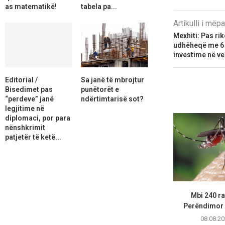
as matematikë!
tabela pa...
Artikulli i më
Mexhiti: Pas ri
udhëheqë me 6 m
investime në v
Editorial /
Sa janë të mbrojtur
Bisedimet pas
punëtorët e
“perdeve” janë
ndërtimtarisë sot?
legjitime në
diplomaci, por para
nënshkrimit
patjetër të ketë...
Mbi 240 ras
Perëndimor n
08.08.20