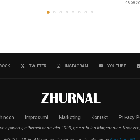
08.08.2
BOOK
TWITTER
INSTAGRAM
YOUTUBE
h nesh
Impresumi
Marketing
Kontakt
Privacy P
ve e pavarur, e themeluar në vitin 2009, që e mbulon Maqedoninë, Kosovën,
@2026 - All Right Reserved. Designed and Developed by
Anet.Com.Mk