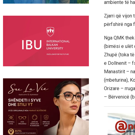
ambiente të hap
Zjarri që vijon
përfshirë nga 
Nga QMK thekso
(bimësi e ulët
Zhupë (toka të
e Dollnenit – 
Manastirit – n
(mbeturina), K
Orizare – rrug
– Bërvenicë (b