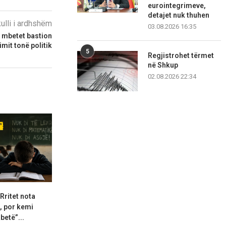
eurointegrimeve,
detajet nuk thuhen
kulli i ardhshëm
03.08.2026 16:35
e mbetet bastion
imit tonë politik
5
Regjistrohet tërmet
në Shkup
02.08.2026 22:34
 Rritet nota
“Derisa të rritet çmimi i
Ajvari po bëhe
, por kemi
blerjes, nuk dorëzohemi”:...
Një kil
betë”...
08.08.2026 13:32
08.08.2