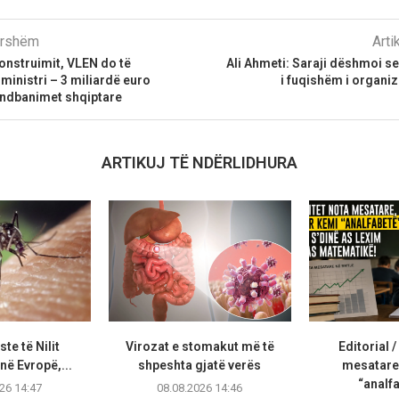
parshëm
Arti
konstruimit, VLEN do të
Ali Ahmeti: Saraji dëshmoi s
inistri – 3 miliardë euro
i fuqishëm i organiz
endbanimet shqiptare
ARTIKUJ TË NDËRLIDHURA
te të Nilit
Virozat e stomakut më të
Editorial /
ë Evropë,...
shpeshta gjatë verës
mesatare
“analfa
26 14:47
08.08.2026 14:46