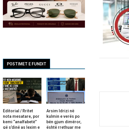
POSTIMET E FUNDIT
Editorial / Rritet
Arsim Idrizi në
nota mesatare, por
kulmin e verës po
kemi “analfabetë”
bën gjum dimëror,
që s’dinë as lexim e
është rrethuar me