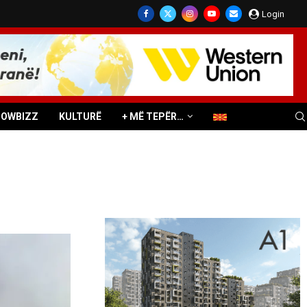
Login
HOWBIZZ
KULTURË
+ MË TEPËR…