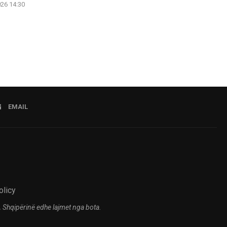
026 14:30
EMAIL
olicy
 Shqipërinë edhe lajmet nga bota.