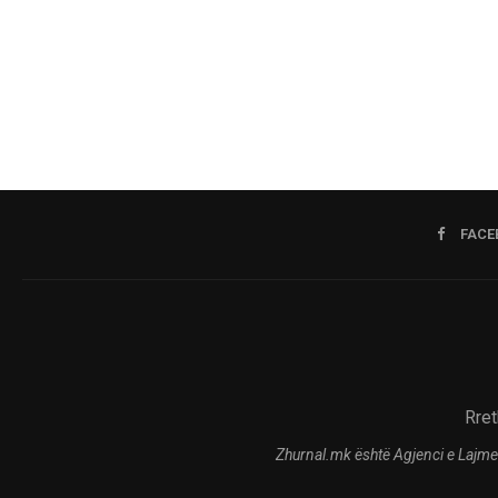
FACE
Rret
Zhurnal.mk është Agjenci e Lajme