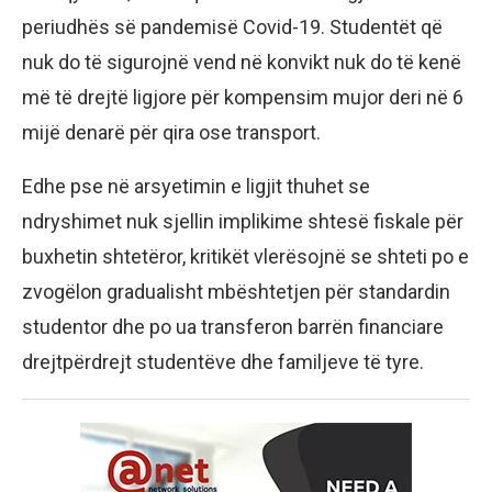
periudhës së pandemisë Covid-19. Studentët që
nuk do të sigurojnë vend në konvikt nuk do të kenë
më të drejtë ligjore për kompensim mujor deri në 6
mijë denarë për qira ose transport.
Edhe pse në arsyetimin e ligjit thuhet se
ndryshimet nuk sjellin implikime shtesë fiskale për
buxhetin shtetëror, kritikët vlerësojnë se shteti po e
zvogëlon gradualisht mbështetjen për standardin
studentor dhe po ua transferon barrën financiare
drejtpërdrejt studentëve dhe familjeve të tyre.