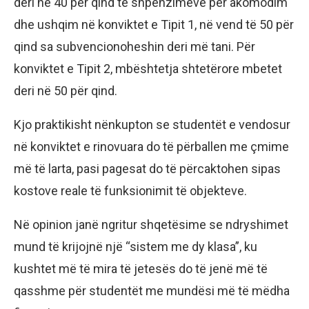
deri në 40 për qind të shpenzimeve për akomodim
dhe ushqim në konviktet e Tipit 1, në vend të 50 për
qind sa subvencionoheshin deri më tani. Për
konviktet e Tipit 2, mbështetja shtetërore mbetet
deri në 50 për qind.
Kjo praktikisht nënkupton se studentët e vendosur
në konviktet e rinovuara do të përballen me çmime
më të larta, pasi pagesat do të përcaktohen sipas
kostove reale të funksionimit të objekteve.
Në opinion janë ngritur shqetësime se ndryshimet
mund të krijojnë një “sistem me dy klasa”, ku
kushtet më të mira të jetesës do të jenë më të
qasshme për studentët me mundësi më të mëdha