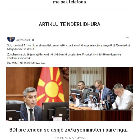
më pak telefona
ARTIKUJ TË NDËRLIDHURA
BDI pretendon se asnjë zv/kryeministër i parë nga...
10.08.2026 14:29