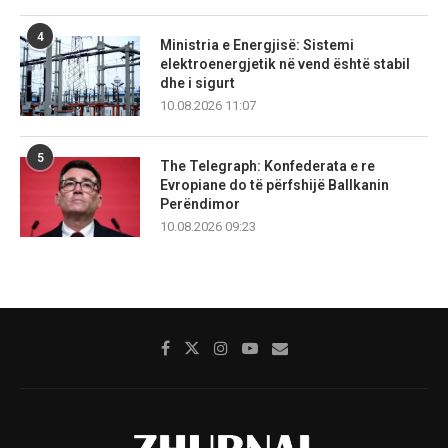
4
Ministria e Energjisë: Sistemi
elektroenergjetik në vend është stabil
dhe i sigurt
10.08.2026 11:07
5
The Telegraph: Konfederata e re
Evropiane do të përfshijë Ballkanin
Perëndimor
10.08.2026 09:23