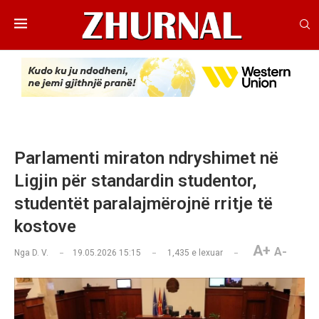
Parlamenti miraton ndryshimet në
Ligjin për standardin studentor,
studentët paralajmërojnë rritje të
kostove
A+
A-
Nga
D. V.
19.05.2026 15:15
1,435
e lexuar