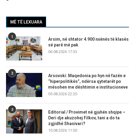
MË TË LEXUARA
1
Arsim, në shtator 4.900 nxënës të klasës
së parë më pak
06.08.2026 17:33
2
Arsovski: Maqedonia po hyn në fazën e
“hiperpolitikës”, ndërsa qytetarët po
mësohen me dështimin e institucioneve
05.08.2026 22:20
3
Editorial / Provimet në gjuhën shqipe –
Deri dje akuzohej Filkov, tani a do ta
zgjidhë Shasivari?
10.08.2026 11:00