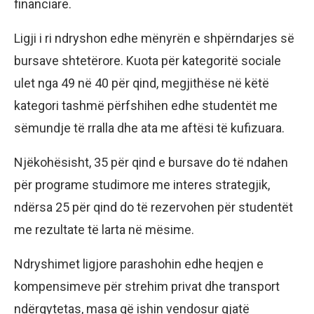
financiare.
Ligji i ri ndryshon edhe mënyrën e shpërndarjes së
bursave shtetërore. Kuota për kategoritë sociale
ulet nga 49 në 40 për qind, megjithëse në këtë
kategori tashmë përfshihen edhe studentët me
sëmundje të rralla dhe ata me aftësi të kufizuara.
Njëkohësisht, 35 për qind e bursave do të ndahen
për programe studimore me interes strategjik,
ndërsa 25 për qind do të rezervohen për studentët
me rezultate të larta në mësime.
Ndryshimet ligjore parashohin edhe heqjen e
kompensimeve për strehim privat dhe transport
ndërqytetas, masa që ishin vendosur gjatë