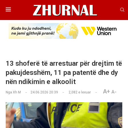
13 shoferë të arrestuar për drejtim të
pakujdesshëm, 11 pa patentë dhe dy
nën ndikimin e alkoolit
A+
A-
Nga
Xh M
24.06.2026 20:39
2,082
e lexuar