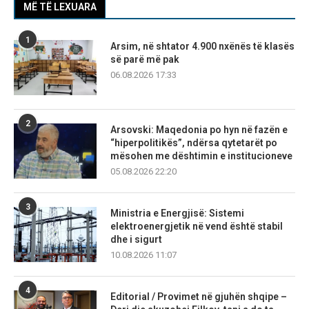
MË TË LEXUARA
1
Arsim, në shtator 4.900 nxënës të klasës
së parë më pak
06.08.2026 17:33
2
Arsovski: Maqedonia po hyn në fazën e
“hiperpolitikës”, ndërsa qytetarët po
mësohen me dështimin e institucioneve
05.08.2026 22:20
3
Ministria e Energjisë: Sistemi
elektroenergjetik në vend është stabil
dhe i sigurt
10.08.2026 11:07
4
Editorial / Provimet në gjuhën shqipe –