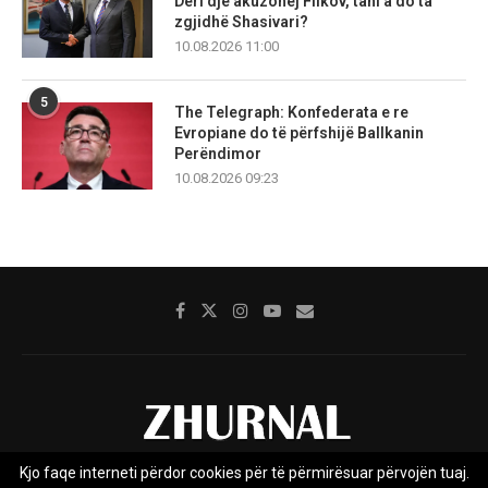
Deri dje akuzohej Filkov, tani a do ta
zgjidhë Shasivari?
10.08.2026 11:00
5
The Telegraph: Konfederata e re
Evropiane do të përfshijë Ballkanin
Perëndimor
10.08.2026 09:23
Kjo faqe interneti përdor cookies për të përmirësuar përvojën tuaj.