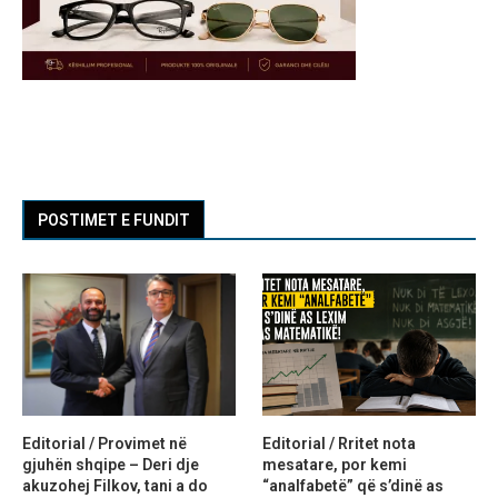
POSTIMET E FUNDIT
Editorial / Provimet në
Editorial / Rritet nota
gjuhën shqipe – Deri dje
mesatare, por kemi
akuzohej Filkov, tani a do
“analfabetë” që s’dinë as