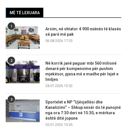
MË TË LEXUARA
1
Arsim, në shtator 4.900 nxënës të klasës
së parë më pak
06.08.2026 17:33
2
Në korrik janë paguar mbi 560 milionë
denarë për kompensime për pushim
mjekësor, pjesa më e madhe për lejet e
lindjes
28.07.2026 15:52
3
Sportelet e NP “Ujësjellësi dhe
Kanalizimi” – Shkup nesër do të punojnë
nga ora 7:30 deri në 15:30, e mërkura
është ditë jopune
05.01.2026 10:36