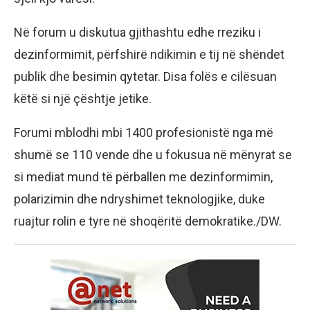
Në forum u diskutua gjithashtu edhe rreziku i
dezinformimit, përfshirë ndikimin e tij në shëndet
publik dhe besimin qytetar. Disa folës e cilësuan
këtë si një çështje jetike.
Forumi mblodhi mbi 1400 profesionistë nga më
shumë se 110 vende dhe u fokusua në mënyrat se
si mediat mund të përballen me dezinformimin,
polarizimin dhe ndryshimet teknologjike, duke
ruajtur rolin e tyre në shoqëritë demokratike./DW.