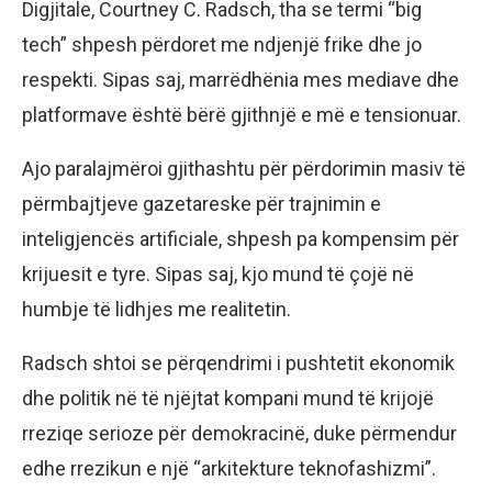
Digjitale, Courtney C. Radsch, tha se termi “big
tech” shpesh përdoret me ndjenjë frike dhe jo
respekti. Sipas saj, marrëdhënia mes mediave dhe
platformave është bërë gjithnjë e më e tensionuar.
Ajo paralajmëroi gjithashtu për përdorimin masiv të
përmbajtjeve gazetareske për trajnimin e
inteligjencës artificiale, shpesh pa kompensim për
krijuesit e tyre. Sipas saj, kjo mund të çojë në
humbje të lidhjes me realitetin.
Radsch shtoi se përqendrimi i pushtetit ekonomik
dhe politik në të njëjtat kompani mund të krijojë
rreziqe serioze për demokracinë, duke përmendur
edhe rrezikun e një “arkitekture teknofashizmi”.