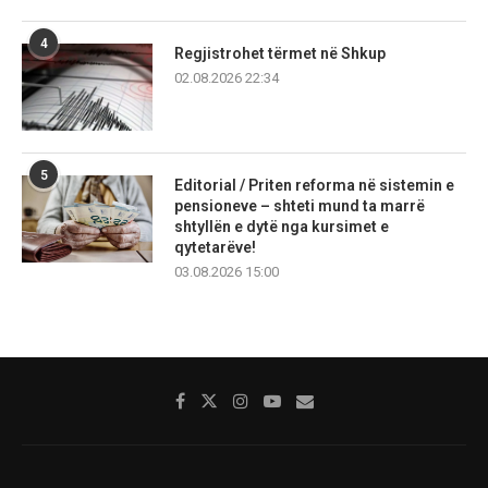
4
Regjistrohet tërmet në Shkup
02.08.2026 22:34
5
Editorial / Priten reforma në sistemin e
pensioneve – shteti mund ta marrë
shtyllën e dytë nga kursimet e
qytetarëve!
03.08.2026 15:00