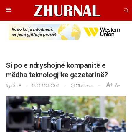
Si po e ndryshojnë kompanitë e
mëdha teknologjike gazetarinë?
A+
A-
Nga
Xh M
24.06.2026 20:41
2,655
e lexuar