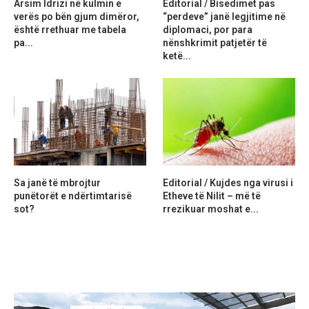
Arsim Idrizi në kulmin e
Editorial / Bisedimet pas
verës po bën gjum dimëror,
“perdeve” janë legjitime në
është rrethuar me tabela
diplomaci, por para
pa...
nënshkrimit patjetër të
ketë...
Sa janë të mbrojtur
Editorial / Kujdes nga virusi i
punëtorët e ndërtimtarisë
Etheve të Nilit – më të
sot?
rrezikuar moshat e...