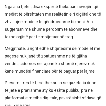
Nga ana tjetër, disa ekspertë theksuan nevojën që
mediat të përshtaten me realitetin e ri digjital dhe të
zhvillojnë modele të qëndrueshme biznesi. Ata
sugjeruan më shumë përdorim të abonimeve dhe
teknologjisë për të mbijetuar në treg.
Megjithatë, u ngrit edhe shqetësimi se modelet me
pagesë nuk janë të zbatueshme në të gjitha
vendet, sidomos në rajone ku shumë njerëz nuk
kanë mundësi financiare për të paguar për lajme.
Pjesëmarrës të tjerë theksuan se gazetaria duhet
të jetë e pranishme aty ku është publiku, pra në
platformat e mëdha digjitale, pavarësisht sfidave që
sjell kjo varësi.