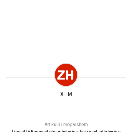
XH M
Artikulli i mëparshëm
Liqenit të Badovcit plot mbeturina, kërkohet ndërhyrje e