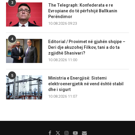
3
The Telegraph: Konfederata e re
Evropiane do të përfshijë Ballkanin
Perëndimor
10.08.2026 09:23
4
Editorial / Provimet në gjuhën shqipe –
Deri dje akuzohej Filkov, tani a do ta
zgjidhë Shasivari?
10.08.2026 11:00
5
Ministria e Energjisë: Sistemi
elektroenergjetik në vend është stabil
dhe i sigurt
10.08.2026 11:07