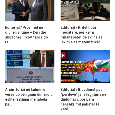
Editorial / Provimet në
Editorial / Rritet nota
gjuhën shqipe – Deri dje
mesatare, por kemi
akuzohej Filkov, tani a do
“analfabetë” që s’dinë as
ta...
lexim e as matematikë!
Arsim Idrizi në kulmin e
Editorial / Bisedimet pas
verës po bën gjum dimëror,
“perdeve” janë legjitime në
është rrethuar me tabela
diplomaci, por para
pa...
nënshkrimit patjetër të
ketë...