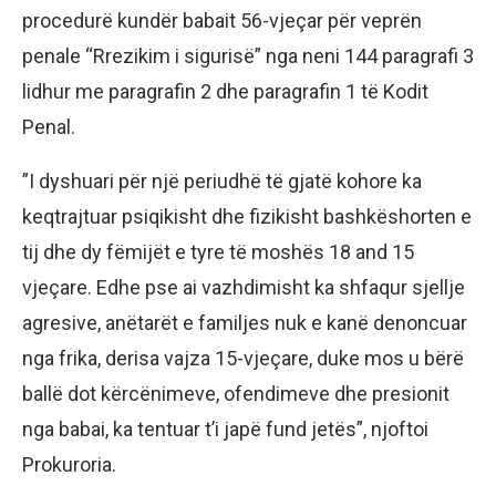
procedurë kundër babait 56-vjeçar për veprën
penale “Rrezikim i sigurisë” nga neni 144 paragrafi 3
lidhur me paragrafin 2 dhe paragrafin 1 të Kodit
Penal.
​”I dyshuari për një periudhë të gjatë kohore ka
keqtrajtuar psiqikisht dhe fizikisht bashkëshorten e
tij dhe dy fëmijët e tyre të moshës 18 and 15
vjeçare. Edhe pse ai vazhdimisht ka shfaqur sjellje
agresive, anëtarët e familjes nuk e kanë denoncuar
nga frika, derisa vajza 15-vjeçare, duke mos u bërë
ballë dot kërcënimeve, ofendimeve dhe presionit
nga babai, ka tentuar t’i japë fund jetës”, njoftoi
Prokuroria.