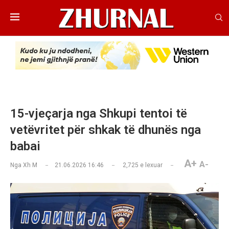
15-vjeçarja nga Shkupi tentoi të
vetëvritet për shkak të dhunës nga
babai
A+
A-
Nga
Xh M
21.06.2026 16:46
2,725
e lexuar