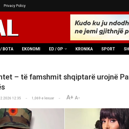
Privacy Policy
/ BOTA
EKONOMI
ED / OP
KRONIKA
SPORT
S
shtet – të famshmit shqiptarë urojnë P
ës
A+
A-
02.2026 12:35
1,069
e lexuar