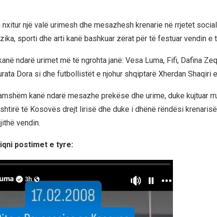
 nxitur një valë urimesh dhe mesazhesh krenarie në rrjetet sociale
ika, sporti dhe arti kanë bashkuar zërat për të festuar vendin e t
anë ndarë urimet më të ngrohta janë: Vesa Luma, Fifi, Dafina Zeq
ata Dora si dhe futbollistët e njohur shqiptarë Xherdan Shaqiri e
amshëm kanë ndarë mesazhe prekëse dhe urime, duke kujtuar rr
ështirë të Kosovës drejt lirisë dhe duke i dhënë rëndësi krenari
jithë vendin.
qni postimet e tyre: