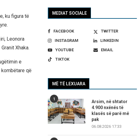
MEDIAT SOCIALE
, ku figura të
yre.
FACEBOOK
TWITTER
iri, Leonora
INSTAGRAM
LINKEDIN
 Granit Xhaka.
YOUTUBE
EMAIL
TIKTOK
ugëtimin e
së kombëtare që
MË TË LEXUARA
1
Arsim, në shtator
4.900 nxënës të
klasës së parë më
pak
06.08.2026 17:33