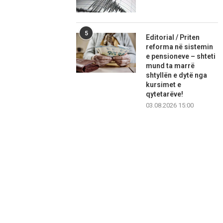
5
Editorial / Priten
reforma në sistemin
e pensioneve – shteti
mund ta marrë
shtyllën e dytë nga
kursimet e
qytetarëve!
03.08.2026 15:00