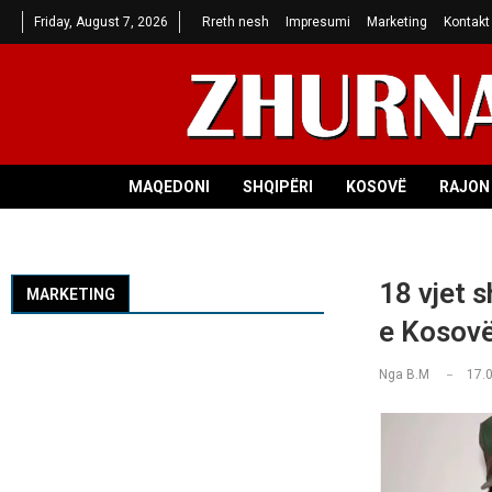
Friday, August 7, 2026
Rreth nesh
Impresumi
Marketing
Kontakt
MAQEDONI
SHQIPËRI
KOSOVË
RAJON 
18 vjet 
MARKETING
e Kosov
Nga
B.M
17.