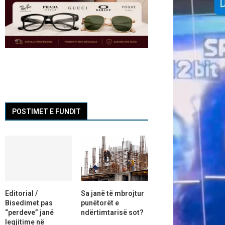
POSTIMET E FUNDIT
Editorial /
Sa janë të mbrojtur
Bisedimet pas
punëtorët e
“perdeve” janë
ndërtimtarisë sot?
legjitime në