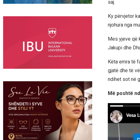
saj.
Ky përvjetor ka
njohura nga muz
Mes yjeve që k
Jakupi dhe Dhur
Këta emra të f
gjatë dhe të v
ndihet sot në g
Më poshtë ndi