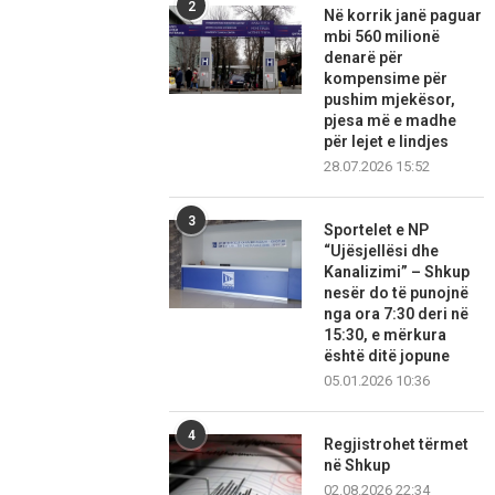
2
Në korrik janë paguar
mbi 560 milionë
denarë për
kompensime për
pushim mjekësor,
pjesa më e madhe
për lejet e lindjes
28.07.2026 15:52
3
Sportelet e NP
“Ujësjellësi dhe
Kanalizimi” – Shkup
nesër do të punojnë
nga ora 7:30 deri në
15:30, e mërkura
është ditë jopune
05.01.2026 10:36
4
Regjistrohet tërmet
në Shkup
02.08.2026 22:34