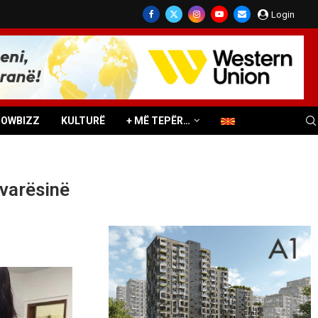
Login
HOWBIZZ
KULTURË
+ MË TEPËR…
avarësinë