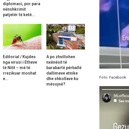
diplomaci, por para
nënshkrimit
patjetër të ketë...
Editorial / Kujdes
A po zhvillohen
nga virusi i Etheve
nxënësit të
të Nilit – më të
barabartë përballë
rrezikuar moshat
dallimeve etnike
Foto: Facebook
e...
dhe shkollave ku
mësojnë?