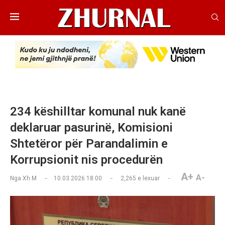
234 këshilltar komunal nuk kanë
deklaruar pasurinë, Komisioni
Shtetëror për Parandalimin e
Korrupsionit nis procedurën
A+
A-
Nga
Xh M
10.03.2026 18:00
2,265
e lexuar