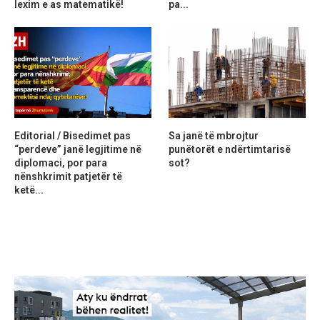
lexim e as matematikë!
pa...
Editorial / Bisedimet pas
Sa janë të mbrojtur
“perdeve” janë legjitime në
punëtorët e ndërtimtarisë
diplomaci, por para
sot?
nënshkrimit patjetër të
ketë...