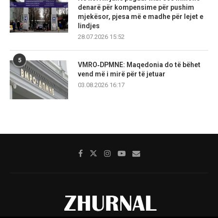
denarë për kompensime për pushim
mjekësor, pjesa më e madhe për lejet e
lindjes
28.07.2026 15:52
5
VMRO‑DPMNE: Maqedonia do të bëhet
vend më i mirë për të jetuar
03.08.2026 16:17