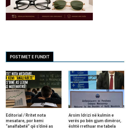
POSTIMET E FUNDIT
Editorial / Rritet nota
Arsim Idrizi në kulmin e
mesatare, por kemi
verës po bën gjum dimëror,
“analfabetë” që s’dinë as
është rrethuar me tabela