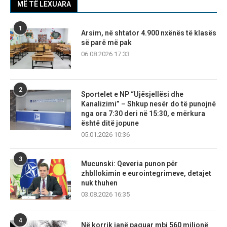
MË TË LEXUARA
1
Arsim, në shtator 4.900 nxënës të klasës
së parë më pak
06.08.2026 17:33
2
Sportelet e NP “Ujësjellësi dhe
Kanalizimi” – Shkup nesër do të punojnë
nga ora 7:30 deri në 15:30, e mërkura
është ditë jopune
05.01.2026 10:36
3
Mucunski: Qeveria punon për
zhbllokimin e eurointegrimeve, detajet
nuk thuhen
03.08.2026 16:35
4
Në korrik janë paguar mbi 560 milionë