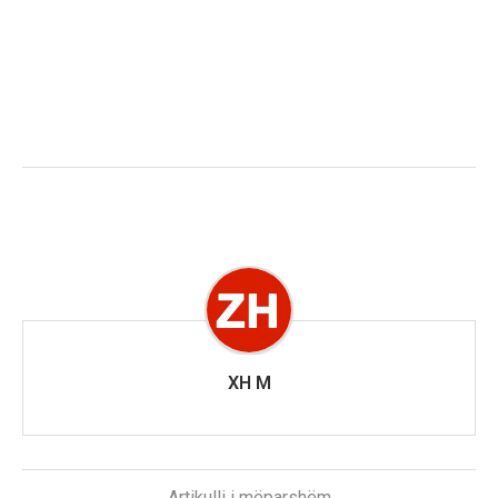
XH M
Artikulli i mëparshëm