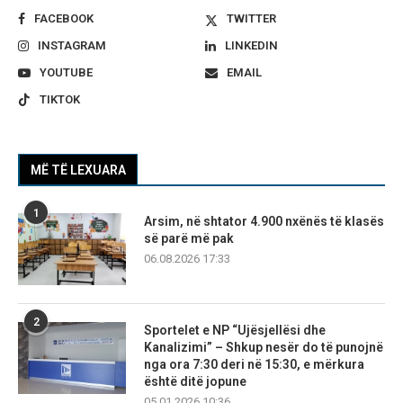
FACEBOOK
TWITTER
INSTAGRAM
LINKEDIN
YOUTUBE
EMAIL
TIKTOK
MË TË LEXUARA
1
Arsim, në shtator 4.900 nxënës të klasës
së parë më pak
06.08.2026 17:33
2
Sportelet e NP “Ujësjellësi dhe
Kanalizimi” – Shkup nesër do të punojnë
nga ora 7:30 deri në 15:30, e mërkura
është ditë jopune
05.01.2026 10:36