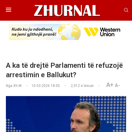
A ka të drejtë Parlamenti të refuzojë
arrestimin e Ballukut?
A+
A-
Nga
Xh M
10.03.2026 18:05
2,912
e lexuar