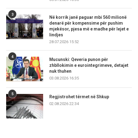
3
Në korrik janë paguar mbi 560 milionë
denarë për kompensime për pushim
mjekësor, pjesa më e madhe për lejet e
lindjes
28.07.2026 15:52
4
Mucunski: Qeveria punon për
zhbllokimin e eurointegrimeve, detajet
nuk thuhen
03.08.2026 16:35
5
Regjistrohet tërmet në Shkup
02.08.2026 22:34