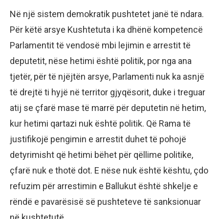
Në një sistem demokratik pushtetet janë të ndara.
Për këtë arsye Kushtetuta i ka dhënë kompetencë
Parlamentit të vendosë mbi lejimin e arrestit të
deputetit, nëse hetimi është politik, por nga ana
tjetër, për të njëjtën arsye, Parlamenti nuk ka asnjë
të drejtë ti hyjë në territor gjyqësorit, duke i treguar
atij se çfarë mase të marrë për deputetin në hetim,
kur hetimi qartazi nuk është politik. Që Rama të
justifikojë pengimin e arrestit duhet të pohojë
detyrimisht që hetimi bëhet për qëllime politike,
çfarë nuk e thotë dot. E nëse nuk është kështu, çdo
refuzim për arrestimin e Ballukut është shkelje e
rëndë e pavarësisë së pushteteve të sanksionuar
në kushtetutë.