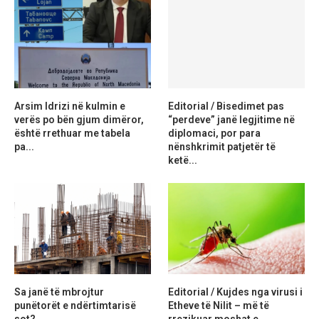
Arsim Idrizi në kulmin e
Editorial / Bisedimet pas
verës po bën gjum dimëror,
“perdeve” janë legjitime në
është rrethuar me tabela
diplomaci, por para
pa...
nënshkrimit patjetër të
ketë...
Sa janë të mbrojtur
Editorial / Kujdes nga virusi i
punëtorët e ndërtimtarisë
Etheve të Nilit – më të
sot?
rrezikuar moshat e...