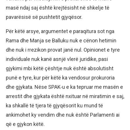
masë ndaj saj është krejtësisht në shkelje të
pavarësisë së pushtetit gjyqësor.
Për këtë arsye, argumentet e paraqitura sot nga
Rama dhe Manja se Balluku nuk e cënon hetimin
dhe nuk i rrezikon provat janë nul. Opinionet e tyre
individuale nuk kanë asnjë vlerë juridike, pasi
gjykimi mbi këtë çështje nuk është absolutisht
punë e tyre, kur për këtë ka vendosur prokuroria
dhe gjykata. Nëse SPAK-u e ka tepruar me masën e
arrestit dhe gjykata është nxituar në miratimin e saj,
ka shkallë të tjera të gjyqësorit ku mund të
ankimohet ky vendim dhe nuk është Parlamenti ai
që e gjykon këtë.