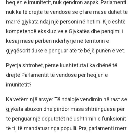
heqjen e imunitetit, nuk qendron aspak. Parlamenti
nuk ka të drejtë të vendosë se çfarë mase duhet të
marrë gjykata ndaj një personi në hetim. Kjo është
kompetencë ekskluzive e Gjykatës dhe pengimi i
kësaj mase përbën ndërhyrje në territorin e
gjyqësorit duke e penguar atë të bëjë punën e vet.
Pyetja shtrohet, përse kushtetuta i ka dhënë të
drejtë Parlamentit të vendosë për heqjen e
imunitetit?
Ka vetëm një arsye: Të ndalojë vendimin në rast se
gjykata abuzon dhe përdor masa shtrënguese për
të penguar një deputetët në ushtrimin e funksionit
të tij të mandatuar nga populli. Pra, parlamenti merr