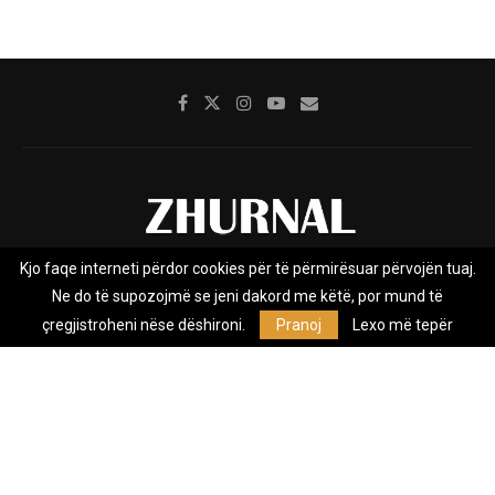
Kjo faqe interneti përdor cookies për të përmirësuar përvojën tuaj.
Rreth nesh
Impresumi
Marketing
Kontakt
Ne do të supozojmë se jeni dakord me këtë, por mund të
Privacy Policy
çregjistroheni nëse dëshironi.
Pranoj
Lexo më tepër
Zhurnal.mk është Agjenci e Lajmeve e pavarur, e themeluar në vitin
2009, që e mbulon Maqedoninë, Kosovën, Shqipërinë edhe lajmet
nga bota.
@2026 - All Right Reserved. Designed and Developed by
Anet.Com.Mk