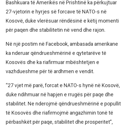
Bashkuara të Amerikës në Prishtinë ka përkujtuar
27-vjetorin e hyrjes së forcave të NATO-s në
Kosovë, duke vlerësuar rëndësinë e këtij momenti
për paqen dhe stabilitetin në vend dhe rajon.
Në një postim në Facebook, ambasada amerikane
ka nderuar qëndrueshmërinë e qytetarëve të
Kosovës dhe ka riafirmuar mbështetjen e
vazhdueshme për të ardhmen e vendit.
“27 vjet më parë, forcat e NATO-s hynë në Kosovë,
duke ndihmuar në hapjen e rrugës për paqe dhe
stabilitet. Ne nderojmë qëndrueshmërinë e popullit
të Kosovës dhe riafirmojmë angazhimin tonë të
përbashkët për paqe, stabilitet dhe prosperitet”,