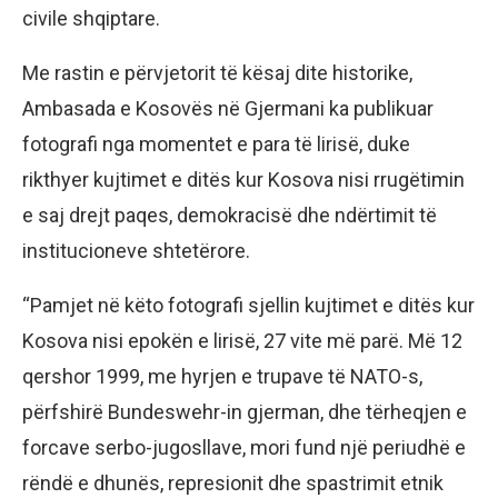
civile shqiptare.
Me rastin e përvjetorit të kësaj dite historike,
Ambasada e Kosovës në Gjermani ka publikuar
fotografi nga momentet e para të lirisë, duke
rikthyer kujtimet e ditës kur Kosova nisi rrugëtimin
e saj drejt paqes, demokracisë dhe ndërtimit të
institucioneve shtetërore.
“Pamjet në këto fotografi sjellin kujtimet e ditës kur
Kosova nisi epokën e lirisë, 27 vite më parë. Më 12
qershor 1999, me hyrjen e trupave të NATO-s,
përfshirë Bundeswehr-in gjerman, dhe tërheqjen e
forcave serbo-jugosllave, mori fund një periudhë e
rëndë e dhunës, represionit dhe spastrimit etnik