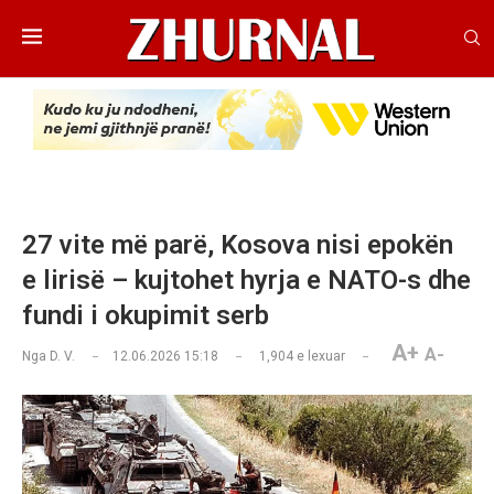
27 vite më parë, Kosova nisi epokën
e lirisë – kujtohet hyrja e NATO-s dhe
fundi i okupimit serb
A+
A-
Nga
D. V.
12.06.2026 15:18
1,904
e lexuar