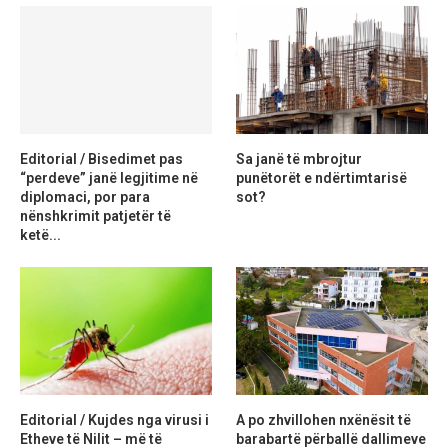
Editorial / Bisedimet pas
Sa janë të mbrojtur
“perdeve” janë legjitime në
punëtorët e ndërtimtarisë
diplomaci, por para
sot?
nënshkrimit patjetër të
ketë...
Editorial / Kujdes nga virusi i
A po zhvillohen nxënësit të
Etheve të Nilit – më të
barabartë përballë dallimeve