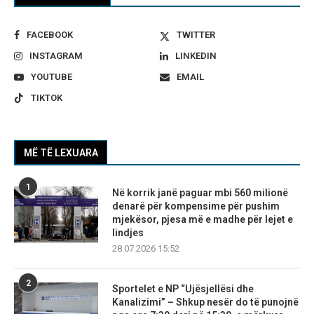
FACEBOOK
TWITTER
INSTAGRAM
LINKEDIN
YOUTUBE
EMAIL
TIKTOK
MË TË LEXUARA
1
Në korrik janë paguar mbi 560 milionë
denarë për kompensime për pushim
mjekësor, pjesa më e madhe për lejet e
lindjes
28.07.2026 15:52
2
Sportelet e NP “Ujësjellësi dhe
Kanalizimi” – Shkup nesër do të punojnë