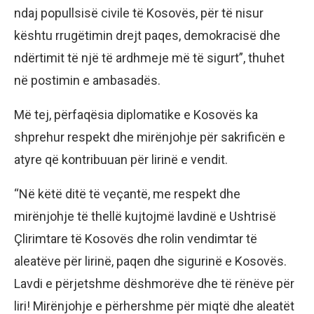
ndaj popullsisë civile të Kosovës, për të nisur
kështu rrugëtimin drejt paqes, demokracisë dhe
ndërtimit të një të ardhmeje më të sigurt”, thuhet
në postimin e ambasadës.
Më tej, përfaqësia diplomatike e Kosovës ka
shprehur respekt dhe mirënjohje për sakrificën e
atyre që kontribuuan për lirinë e vendit.
“Në këtë ditë të veçantë, me respekt dhe
mirënjohje të thellë kujtojmë lavdinë e Ushtrisë
Çlirimtare të Kosovës dhe rolin vendimtar të
aleatëve për lirinë, paqen dhe sigurinë e Kosovës.
Lavdi e përjetshme dëshmorëve dhe të rënëve për
liri! Mirënjohje e përhershme për miqtë dhe aleatët