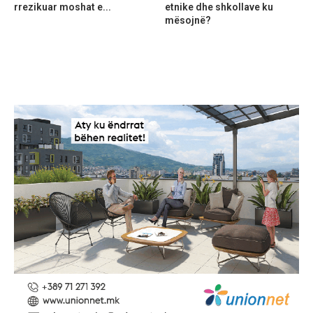
rrezikuar moshat e...
etnike dhe shkollave ku
mësojnë?