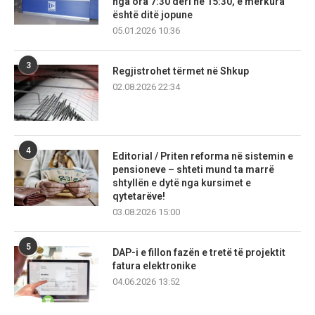
nga ora 7:30 deri në 15:30, e mërkura
është ditë jopune
05.01.2026 10:36
3
Regjistrohet tërmet në Shkup
02.08.2026 22:34
4
Editorial / Priten reforma në sistemin e
pensioneve – shteti mund ta marrë
shtyllën e dytë nga kursimet e
qytetarëve!
03.08.2026 15:00
5
DAP-i e fillon fazën e tretë të projektit
fatura elektronike
04.06.2026 13:52