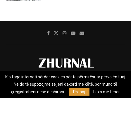
Kjo faqe interneti përdor cookies për të përmirësuar përvojën tuaj.
Rreth nesh
Impresumi
Marketing
Kontakt
Ne do të supozojmë se jeni dakord me këtë, por mund të
Privacy Policy
çregjistroheni nëse dëshironi.
Pranoj
Lexo më tepër
Zhurnal.mk është Agjenci e Lajmeve e pavarur, e themeluar në vitin
2009, që e mbulon Maqedoninë, Kosovën, Shqipërinë edhe lajmet
nga bota.
@2026 - All Right Reserved. Designed and Developed by
Anet.Com.Mk