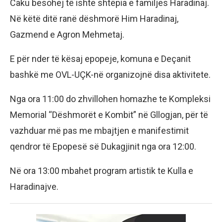
Caku besohej të ishte shtëpia e familjes Haradinaj.
Në këtë ditë ranë dëshmorë Him Haradinaj,
Gazmend e Agron Mehmetaj.
E për nder të kësaj epopeje, komuna e Deçanit
bashkë me OVL-UÇK-në organizojnë disa aktivitete.
Nga ora 11:00 do zhvillohen homazhe te Kompleksi
Memorial “Dëshmorët e Kombit” në Gllogjan, për të
vazhduar më pas me mbajtjen e manifestimit
qendror të Epopesë së Dukagjinit nga ora 12:00.
Në ora 13:00 mbahet program artistik te Kulla e
Haradinajve.