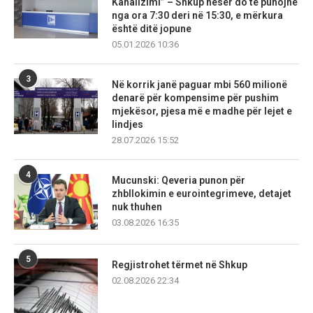
Kanalizimi” – Shkup nesër do të punojnë
nga ora 7:30 deri në 15:30, e mërkura
është ditë jopune
05.01.2026 10:36
3
Në korrik janë paguar mbi 560 milionë
denarë për kompensime për pushim
mjekësor, pjesa më e madhe për lejet e
lindjes
28.07.2026 15:52
4
Mucunski: Qeveria punon për
zhbllokimin e eurointegrimeve, detajet
nuk thuhen
03.08.2026 16:35
5
Regjistrohet tërmet në Shkup
02.08.2026 22:34