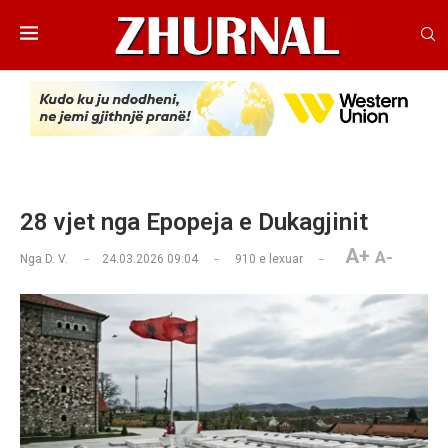
28 vjet nga Epopeja e Dukagjinit
A+
A-
Nga
D. V.
24.03.2026 09:04
910
e lexuar