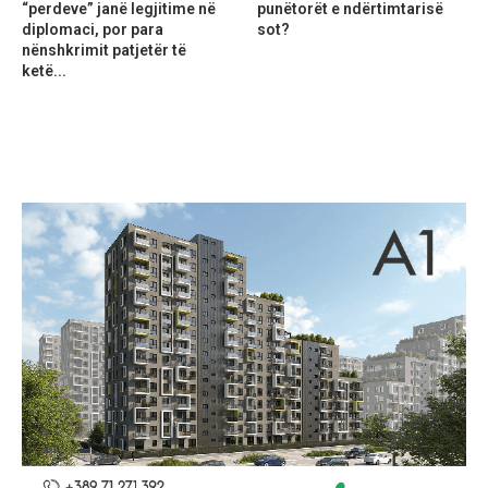
“perdeve” janë legjitime në
punëtorët e ndërtimtarisë
diplomaci, por para
sot?
nënshkrimit patjetër të
ketë...