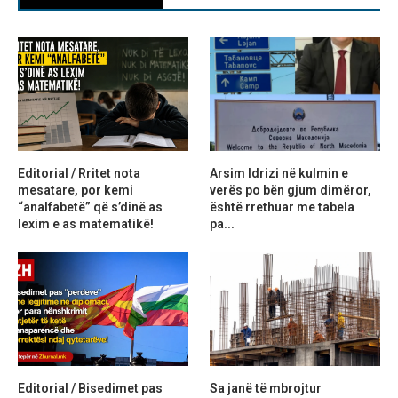
Editorial / Rritet nota
Arsim Idrizi në kulmin e
mesatare, por kemi
verës po bën gjum dimëror,
“analfabetë” që s’dinë as
është rrethuar me tabela
lexim e as matematikë!
pa...
Editorial / Bisedimet pas
Sa janë të mbrojtur