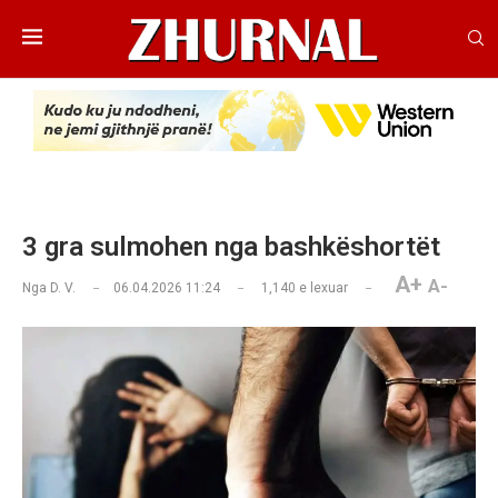
3 gra sulmohen nga bashkëshortët
A+
A-
Nga
D. V.
06.04.2026 11:24
1,140
e lexuar