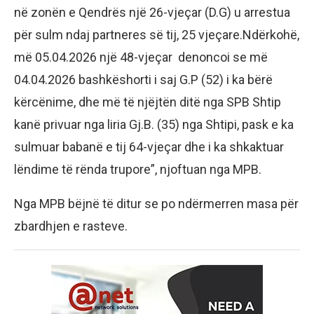
në zonën e Qendrës një 26-vjeçar (D.G) u arrestua
për sulm ndaj partneres së tij, 25 vjeçare.Ndërkohë,
më 05.04.2026 një 48-vjeçar
denoncoi se më
04.04.2026 bashkëshorti i saj G.P (52) i ka bërë
kërcënime, dhe më të njëjtën ditë nga SPB Shtip
kanë privuar nga liria Gj.B. (35) nga Shtipi, pask e ka
sulmuar babanë e tij 64-vjeçar dhe i ka shkaktuar
lëndime të rënda trupore”, njoftuan nga MPB.
Nga MPB bëjnë të ditur se po ndërmerren masa për
zbardhjen e rasteve.