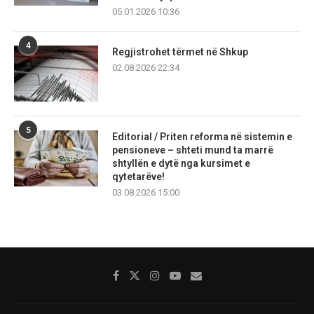
05.01.2026 10:36
4
Regjistrohet tërmet në Shkup
02.08.2026 22:34
5
Editorial / Priten reforma në sistemin e
pensioneve – shteti mund ta marrë
shtyllën e dytë nga kursimet e
qytetarëve!
03.08.2026 15:00