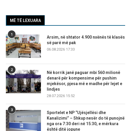
MË TË LEXUARA
1
Arsim, në shtator 4.900 nxënës të klasës
së parë më pak
06.08.2026 17:33
2
Në korrik janë paguar mbi 560 milionë
denarë për kompensime për pushim
mjekësor, pjesa më e madhe për lejet e
lindjes
28.07.2026 15:52
3
Sportelet e NP “Ujësjellësi dhe
Kanalizimi” – Shkup nesër do të punojnë
nga ora 7:30 deri në 15:30, e mërkura
është ditë jopune