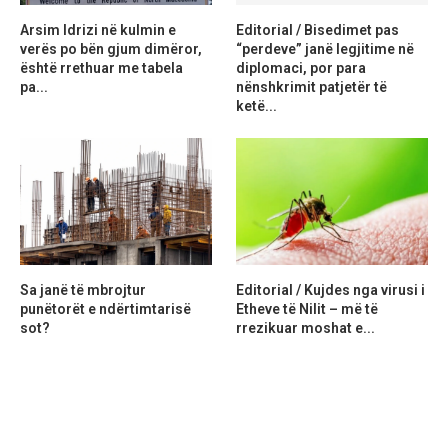
Arsim Idrizi në kulmin e
Editorial / Bisedimet pas
verës po bën gjum dimëror,
“perdeve” janë legjitime në
është rrethuar me tabela
diplomaci, por para
pa...
nënshkrimit patjetër të
ketë...
Sa janë të mbrojtur
Editorial / Kujdes nga virusi i
punëtorët e ndërtimtarisë
Etheve të Nilit – më të
sot?
rrezikuar moshat e...