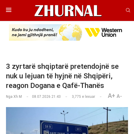
3 zyrtarë shqiptarë pretendojnë se
nuk u lejuan të hyjnë në Shqipëri,
reagon Dogana e Qafë-Thanës
A+
A-
Nga
Xh M
08.07.2026 21:43
3,775
e lexuar