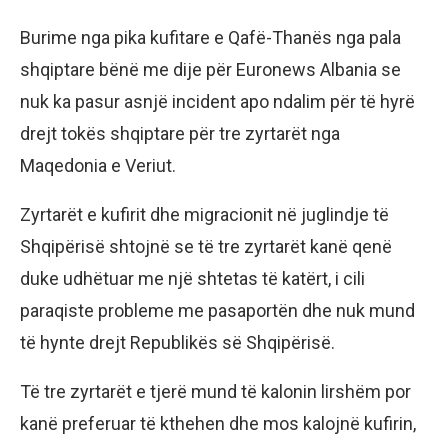
Burime nga pika kufitare e Qafë-Thanës nga pala
shqiptare bënë me dije për Euronews Albania se
nuk ka pasur asnjë incident apo ndalim për të hyrë
drejt tokës shqiptare për tre zyrtarët nga
Maqedonia e Veriut.
Zyrtarët e kufirit dhe migracionit në juglindje të
Shqipërisë shtojnë se të tre zyrtarët kanë qenë
duke udhëtuar me një shtetas të katërt, i cili
paraqiste probleme me pasaportën dhe nuk mund
të hynte drejt Republikës së Shqipërisë.
Të tre zyrtarët e tjerë mund të kalonin lirshëm por
kanë preferuar të kthehen dhe mos kalojnë kufirin,