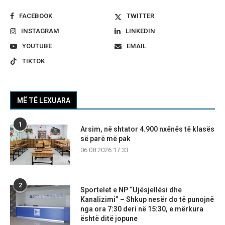
FACEBOOK
TWITTER
INSTAGRAM
LINKEDIN
YOUTUBE
EMAIL
TIKTOK
MË TË LEXUARA
1
Arsim, në shtator 4.900 nxënës të klasës
së parë më pak
06.08.2026 17:33
2
Sportelet e NP “Ujësjellësi dhe
Kanalizimi” – Shkup nesër do të punojnë
nga ora 7:30 deri në 15:30, e mërkura
është ditë jopune