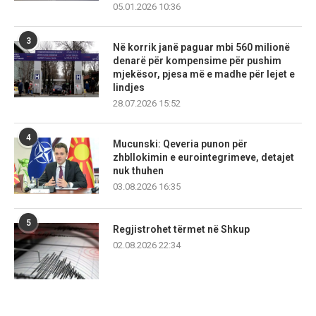
05.01.2026 10:36
3
Në korrik janë paguar mbi 560 milionë
denarë për kompensime për pushim
mjekësor, pjesa më e madhe për lejet e
lindjes
28.07.2026 15:52
4
Mucunski: Qeveria punon për
zhbllokimin e eurointegrimeve, detajet
nuk thuhen
03.08.2026 16:35
5
Regjistrohet tërmet në Shkup
02.08.2026 22:34