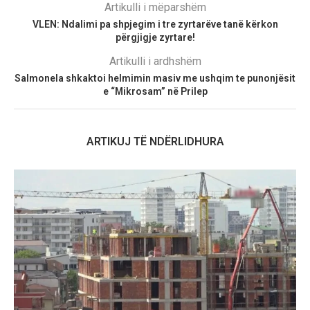
Artikulli i mëparshëm
VLEN: Ndalimi pa shpjegim i tre zyrtarëve tanë kërkon
përgjigje zyrtare!
Artikulli i ardhshëm
Salmonela shkaktoi helmimin masiv me ushqim te punonjësit
e “Mikrosam” në Prilep
ARTIKUJ TË NDËRLIDHURA