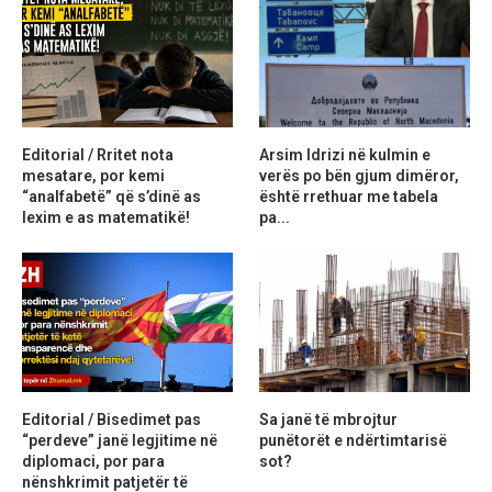
Editorial / Rritet nota
Arsim Idrizi në kulmin e
mesatare, por kemi
verës po bën gjum dimëror,
“analfabetë” që s’dinë as
është rrethuar me tabela
lexim e as matematikë!
pa...
Editorial / Bisedimet pas
Sa janë të mbrojtur
“perdeve” janë legjitime në
punëtorët e ndërtimtarisë
diplomaci, por para
sot?
nënshkrimit patjetër të