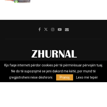
Kjo faqe interneti përdor cookies për të përmirësuar përvojën tuaj.
Rreth nesh
Impresumi
Marketing
Kontakt
Ne do të supozojmë se jeni dakord me këtë, por mund të
Privacy Policy
çregjistroheni nëse dëshironi.
Pranoj
Lexo më tepër
Zhurnal.mk është Agjenci e Lajmeve e pavarur, e themeluar në vitin
2009, që e mbulon Maqedoninë, Kosovën, Shqipërinë edhe lajmet
nga bota.
@2026 - All Right Reserved. Designed and Developed by
Anet.Com.Mk