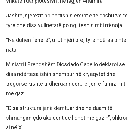
shkatërruar plotësisht në lagjen Altamira.
Jashtë, njerëzit po bërtisnin emrat e të dashurve të
tyre dhe disa vullnetarë po ngjiteshin mbi rrënoja.
“Na duhen fenerë”, u lut njëri prej tyre ndërsa binte
nata.
Ministri i Brendshëm Diosdado Cabello deklaroi se
disa ndërtesa ishin shembur në kryeqytet dhe
tregoi se kishte urdhëruar ndërprerjen e furnizimit
me gaz.
“Disa struktura janë dëmtuar dhe ne duam të
shmangim çdo aksident që lidhet me gazin”, shkroi
ai në X.