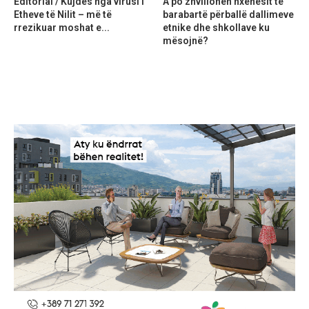
Editorial / Kujdes nga virusi i
A po zhvillohen nxënësit të
Etheve të Nilit – më të
barabartë përballë dallimeve
rrezikuar moshat e...
etnike dhe shkollave ku
mësojnë?