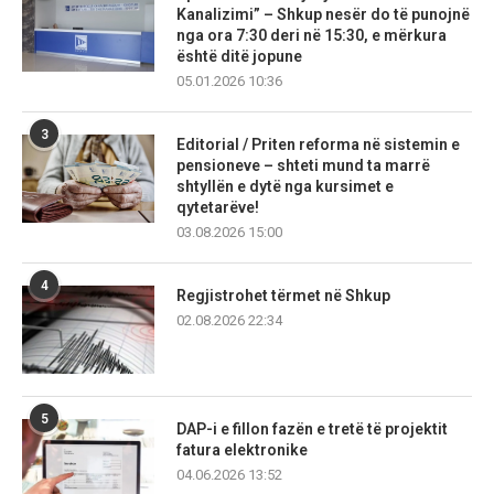
Kanalizimi” – Shkup nesër do të punojnë
nga ora 7:30 deri në 15:30, e mërkura
është ditë jopune
05.01.2026 10:36
3
Editorial / Priten reforma në sistemin e
pensioneve – shteti mund ta marrë
shtyllën e dytë nga kursimet e
qytetarëve!
03.08.2026 15:00
4
Regjistrohet tërmet në Shkup
02.08.2026 22:34
5
DAP-i e fillon fazën e tretë të projektit
fatura elektronike
04.06.2026 13:52