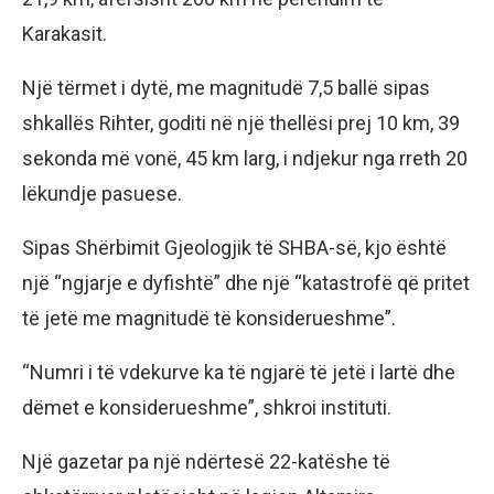
Karakasit.
Një tërmet i dytë, me magnitudë 7,5 ballë sipas
shkallës Rihter, goditi në një thellësi prej 10 km, 39
sekonda më vonë, 45 km larg, i ndjekur nga rreth 20
lëkundje pasuese.
Sipas Shërbimit Gjeologjik të SHBA-së, kjo është
një “ngjarje e dyfishtë” dhe një “katastrofë që pritet
të jetë me magnitudë të konsiderueshme”.
“Numri i të vdekurve ka të ngjarë të jetë i lartë dhe
dëmet e konsiderueshme”, shkroi instituti.
Një gazetar pa një ndërtesë 22-katëshe të