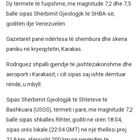
Dy tërmete të fuqishme, me magnitudë 7,2 dhe 7,5
ballë sipas Shërbimit Gjeologjik të SHBA-së,
goditën dje Venezuelën.
Gazetarët panë ndërtesa të shembura dhe skena
paniku në kryeqytetin, Karakas.
Rodriguez shpalli gjendje të jashtëzakonshme dhe
aeroporti i Karakasit, i cili sipas saj ishte dëmtuar
rëndë, u mbyll.
Sipas Shërbimit Gjeologjik të Shteteve të
Bashkuara (USGS), tërmeti i parë, me magnitudë 7,2
ballë sipas shkallës Rihter, goditi në orën 18:04,
sipas orës lokale (22:04 GMT) në një thellësi prej
21,9 km, afërsisht 200 km në perëndim të