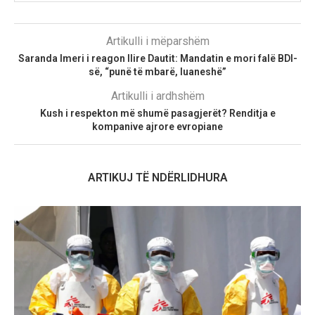
Artikulli i mëparshëm
Saranda Imeri i reagon Ilire Dautit: Mandatin e mori falë BDI-
së, “punë të mbarë, luaneshë”
Artikulli i ardhshëm
Kush i respekton më shumë pasagjerët? Renditja e
kompanive ajrore evropiane
ARTIKUJ TË NDËRLIDHURA