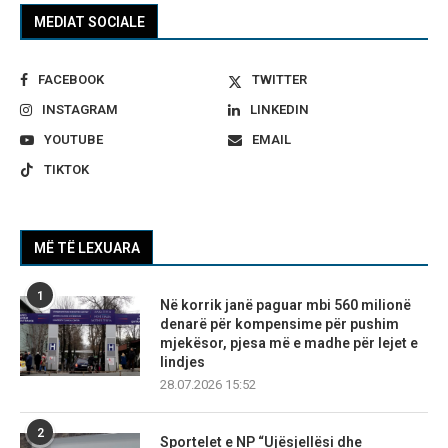
MEDIAT SOCIALE
FACEBOOK
TWITTER
INSTAGRAM
LINKEDIN
YOUTUBE
EMAIL
TIKTOK
MË TË LEXUARA
1
Në korrik janë paguar mbi 560 milionë
denarë për kompensime për pushim
mjekësor, pjesa më e madhe për lejet e
lindjes
28.07.2026 15:52
2
Sportelet e NP “Ujësjellësi dhe