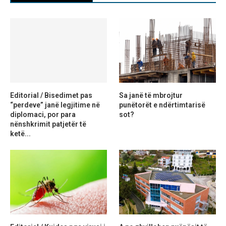
Editorial / Bisedimet pas
Sa janë të mbrojtur
“perdeve” janë legjitime në
punëtorët e ndërtimtarisë
diplomaci, por para
sot?
nënshkrimit patjetër të
ketë...