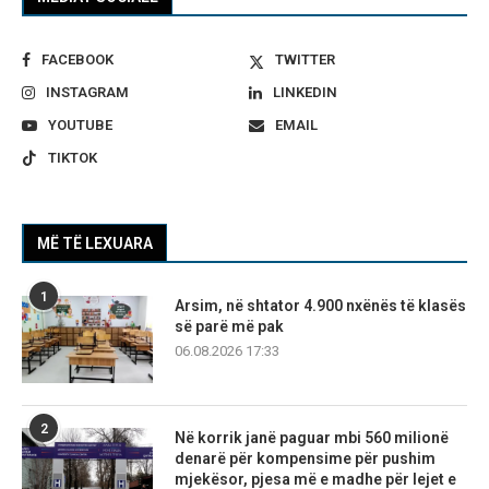
FACEBOOK
TWITTER
INSTAGRAM
LINKEDIN
YOUTUBE
EMAIL
TIKTOK
MË TË LEXUARA
1
Arsim, në shtator 4.900 nxënës të klasës
së parë më pak
06.08.2026 17:33
2
Në korrik janë paguar mbi 560 milionë
denarë për kompensime për pushim
mjekësor, pjesa më e madhe për lejet e