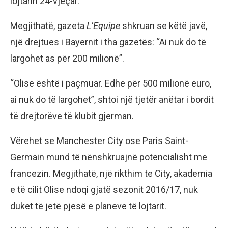
lojtarin 24-vjeçar.
Megjithatë, gazeta
L’Equipe
shkruan se këtë javë,
një drejtues i Bayernit i tha gazetës: “Ai nuk do të
largohet as për 200 milionë”.
“Olise është i paçmuar. Edhe për 500 milionë euro,
ai nuk do të largohet”, shtoi një tjetër anëtar i bordit
të drejtorëve të klubit gjerman.
Vërehet se Manchester City ose Paris Saint-
Germain mund të nënshkruajnë potencialisht me
francezin. Megjithatë, një rikthim te City, akademia
e të cilit Olise ndoqi gjatë sezonit 2016/17, nuk
duket të jetë pjesë e planeve të lojtarit.