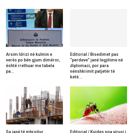
Arsim Idrizi në kulmin e
Editorial / Bisedimet pas
verës po bën gjum dimëror,
“perdeve” janë legjitime në
është rrethuar me tabela
diplomaci, por para
pa...
nënshkrimit patjetër të
ketë...
Sa janë të mbrojtur
Editorial / Kujdes nga virusi i