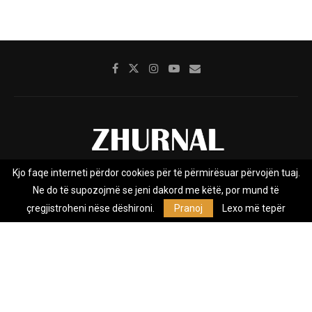
Kjo faqe interneti përdor cookies për të përmirësuar përvojën tuaj.
Rreth nesh
Impresumi
Marketing
Kontakt
Ne do të supozojmë se jeni dakord me këtë, por mund të
Privacy Policy
çregjistroheni nëse dëshironi.
Pranoj
Lexo më tepër
Zhurnal.mk është Agjenci e Lajmeve e pavarur, e themeluar në vitin
2009, që e mbulon Maqedoninë, Kosovën, Shqipërinë edhe lajmet
nga bota.
@2026 - All Right Reserved. Designed and Developed by
Anet.Com.Mk