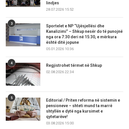
lindjes
28.07.2026 15:52
3
Sportelet e NP “Ujësjellësi dhe
Kanalizimi” – Shkup nesër do të punojnë
nga ora 7:30 deri në 15:30, e mërkura
është ditë jopune
05.01.2026 10:36
4
Regjistrohet tërmet në Shkup
02.08.2026 22:34
5
Editorial / Priten reforma në sistemin e
pensioneve – shteti mund ta marrë
shtyllën e dytë nga kursimet e
qytetarëve!
03.08.2026 15:00