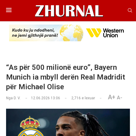
“As për 500 milionë euro”, Bayern
Munich ia mbyll derën Real Madridit
për Michael Olise
A+
A-
Nga
D. V.
12.06.2026 13:06
2,716
e lexuar