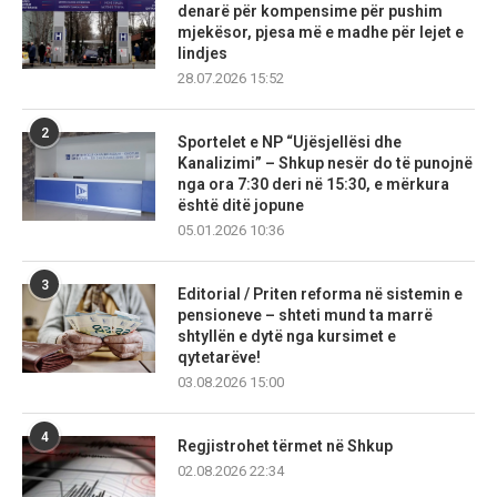
denarë për kompensime për pushim
mjekësor, pjesa më e madhe për lejet e
lindjes
28.07.2026 15:52
2
Sportelet e NP “Ujësjellësi dhe
Kanalizimi” – Shkup nesër do të punojnë
nga ora 7:30 deri në 15:30, e mërkura
është ditë jopune
05.01.2026 10:36
3
Editorial / Priten reforma në sistemin e
pensioneve – shteti mund ta marrë
shtyllën e dytë nga kursimet e
qytetarëve!
03.08.2026 15:00
4
Regjistrohet tërmet në Shkup
02.08.2026 22:34