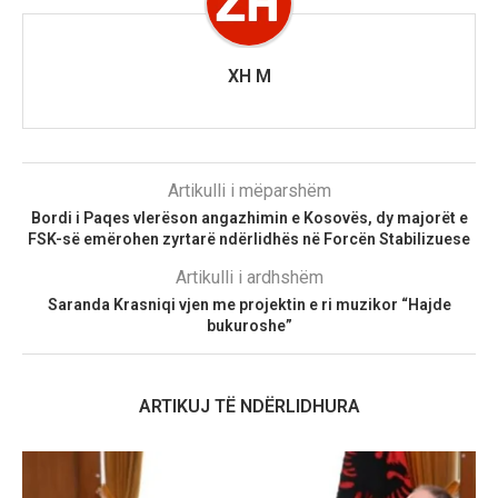
XH M
Artikulli i mëparshëm
Bordi i Paqes vlerëson angazhimin e Kosovës, dy majorët e
FSK-së emërohen zyrtarë ndërlidhës në Forcën Stabilizuese
Artikulli i ardhshëm
Saranda Krasniqi vjen me projektin e ri muzikor “Hajde
bukuroshe”
ARTIKUJ TË NDËRLIDHURA