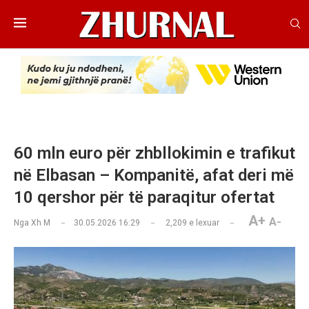
60 mln euro për zhbllokimin e trafikut
në Elbasan – Kompanitë, afat deri më
10 qershor për të paraqitur ofertat
A+
A-
Nga
Xh M
30.05.2026 16:29
2,209
e lexuar