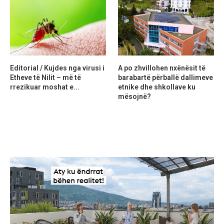
Editorial / Kujdes nga virusi i
A po zhvillohen nxënësit të
Etheve të Nilit – më të
barabartë përballë dallimeve
rrezikuar moshat e...
etnike dhe shkollave ku
mësojnë?