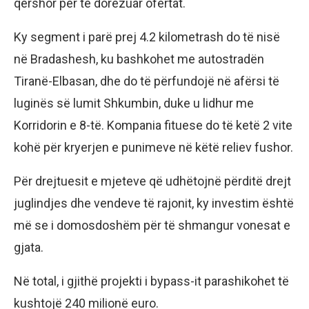
qershor për të dorëzuar ofertat.
Ky segment i parë prej 4.2 kilometrash do të nisë
në Bradashesh, ku bashkohet me autostradën
Tiranë-Elbasan, dhe do të përfundojë në afërsi të
luginës së lumit Shkumbin, duke u lidhur me
Korridorin e 8-të. Kompania fituese do të ketë 2 vite
kohë për kryerjen e punimeve në këtë reliev fushor.
Për drejtuesit e mjeteve që udhëtojnë përditë drejt
juglindjes dhe vendeve të rajonit, ky investim është
më se i domosdoshëm për të shmangur vonesat e
gjata.
Në total, i gjithë projekti i bypass-it parashikohet të
kushtojë 240 milionë euro.