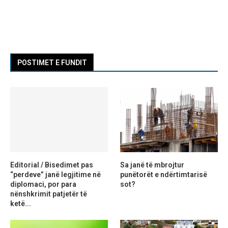
POSTIMET E FUNDIT
Editorial / Bisedimet pas
Sa janë të mbrojtur
“perdeve” janë legjitime në
punëtorët e ndërtimtarisë
diplomaci, por para
sot?
nënshkrimit patjetër të
ketë...