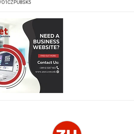
com/O1CZPU8SK5