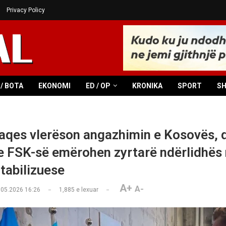
Privacy Policy
/ BOTA
EKONOMI
ED / OP
KRONIKA
SPORT
S
Paqes vlerëson angazhimin e Kosovës, 
e FSK-së emërohen zyrtarë ndërlidhës
tabilizuese
A+
A-
.05.2026 16:26
1,885
e lexuar