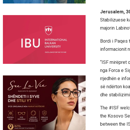
Jerusalem, 3
Stabilizuese ka
majorin Labino
Bordi i Paqes 
informacionit 
“ISF mirëpret o
nga Forca e Si
rrjedhën e info
së ndërton koa
dhe stabilizimi
The #ISF welcom
the Kosovo Secu
between the ISF