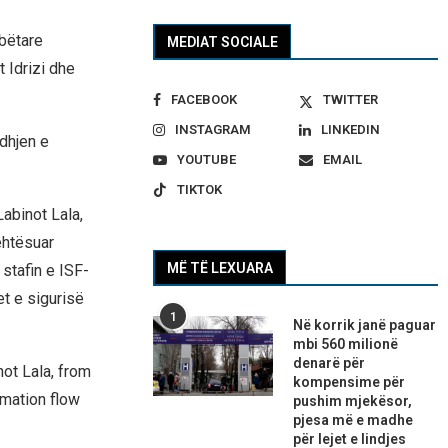
bëtare
MEDIAT SOCIALE
 Idrizi dhe
FACEBOOK
TWITTER
INSTAGRAM
LINKEDIN
dhjen e
YOUTUBE
EMAIL
TIKTOK
Labinot Lala,
ehtësuar
MË TË LEXUARA
 stafin e ISF-
t e sigurisë
1
Në korrik janë paguar
mbi 560 milionë
denarë për
not Lala, from
kompensime për
rmation flow
pushim mjekësor,
pjesa më e madhe
për lejet e lindjes