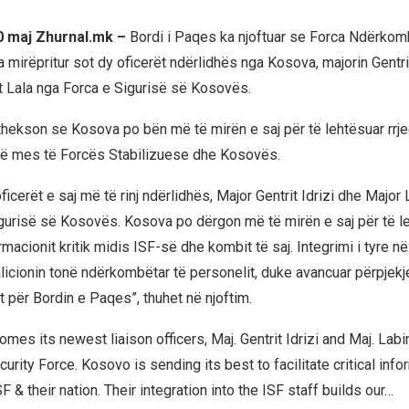
0 maj Zhurnal.mk –
Bordi i Paqes ka njoftuar se Forca Ndërkom
 mirëpritur sot dy oficerët ndërlidhës nga Kosova, majorin Gentrit
t Lala nga Forca e Sigurisë së Kosovës.
thekson se Kosova po bën më të mirën e saj për të lehtësuar rrje
në mes të Forcës Stabilizuese dhe Kosovës.
ficerët e saj më të rinj ndërlidhës, Major Gentrit Idrizi dhe Major 
gurisë së Kosovës. Kosova po dërgon më të mirën e saj për të l
rmacionit kritik midis ISF-së dhe kombit të saj. Integrimi i tyre në
licionin tonë ndërkombëtar të personelit, duke avancuar përpjekje
t për Bordin e Paqes”, thuhet në njoftim.
es its newest liaison officers, Maj. Gentrit Idrizi and Maj. Labi
rity Force. Kosovo is sending its best to facilitate critical info
 & their nation. Their integration into the ISF staff builds our…