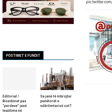
pic.twitter.
POSTIMET E FUNDIT
Editorial /
Sa janë të mbrojtur
Bisedimet pas
punëtorët e
“perdeve” janë
ndërtimtarisë sot?
legjitime në