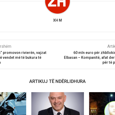
XH M
parshëm
Arti
” promovon rivierën, vajzat
60 mln euro për zhbllokim
ë vendet më të bukura të
Elbasan – Kompanitë, afat de
n
për të 
ARTIKUJ TË NDËRLIDHURA