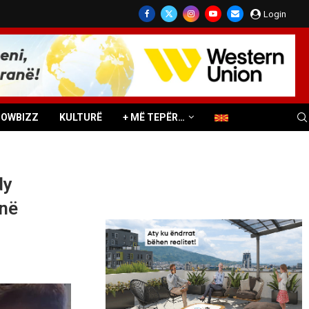
Login
HOWBIZZ
KULTURË
+ MË TEPËR…
dy
 në