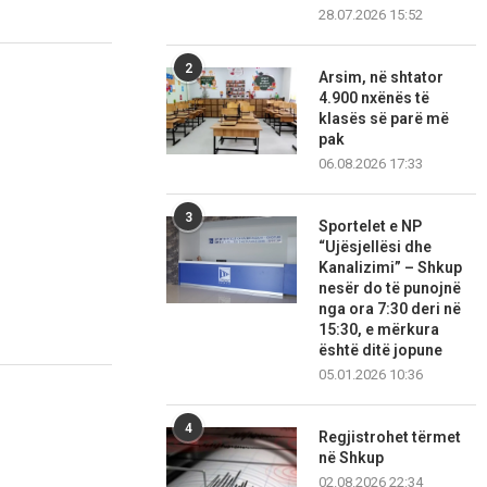
28.07.2026 15:52
2
Arsim, në shtator
4.900 nxënës të
klasës së parë më
pak
06.08.2026 17:33
3
Sportelet e NP
“Ujësjellësi dhe
Kanalizimi” – Shkup
nesër do të punojnë
nga ora 7:30 deri në
15:30, e mërkura
është ditë jopune
05.01.2026 10:36
4
Regjistrohet tërmet
në Shkup
02.08.2026 22:34