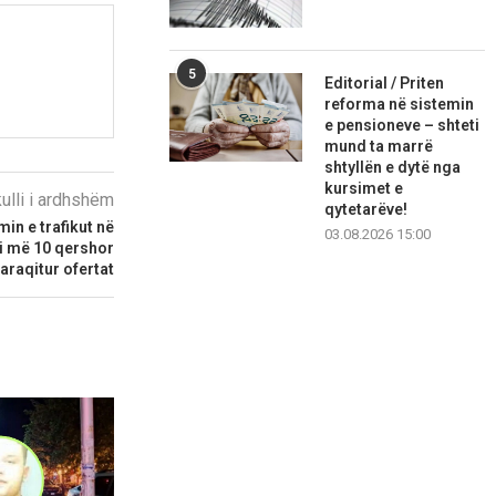
5
Editorial / Priten
reforma në sistemin
e pensioneve – shteti
mund ta marrë
shtyllën e dytë nga
kursimet e
kulli i ardhshëm
qytetarëve!
in e trafikut në
03.08.2026 15:00
ri më 10 qershor
paraqitur ofertat