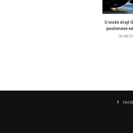
U nisën drejt 
pushimeve në 
06.08.20
FACE