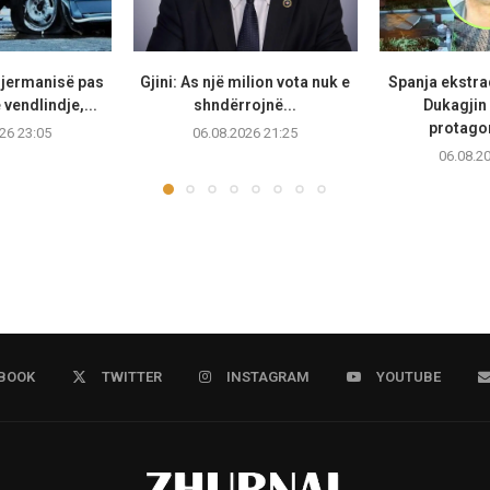
Gjermanisë pas
Gjini: As një milion vota nuk e
Spanja ekstr
vendlindje,...
shndërrojnë...
Dukagjin 
protagon
26 23:05
06.08.2026 21:25
06.08.2
BOOK
TWITTER
INSTAGRAM
YOUTUBE