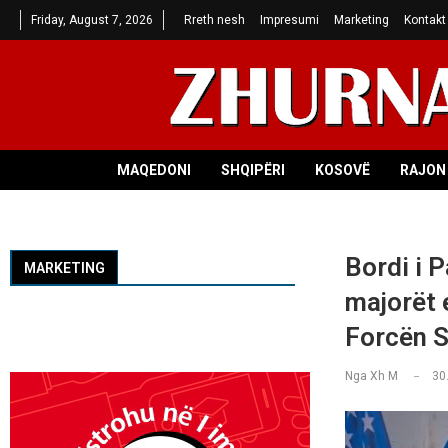
Friday, August 7, 2026
Rreth nesh
Impresumi
Marketing
Kontakt
MAQEDONI
SHQIPËRI
KOSOVË
RAJON 
Bordi i 
MARKETING
majorët 
Forcën S
Nga
Xh M
30