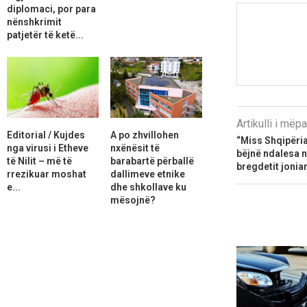
diplomaci, por para
nënshkrimit
patjetër të ketë...
Artikulli i më
Editorial / Kujdes
A po zhvillohen
“Miss Shqipëria
nga virusi i Etheve
nxënësit të
bëjnë ndalesa n
të Nilit – më të
barabartë përballë
bregdetit jonia
rrezikuar moshat
dallimeve etnike
e...
dhe shkollave ku
mësojnë?